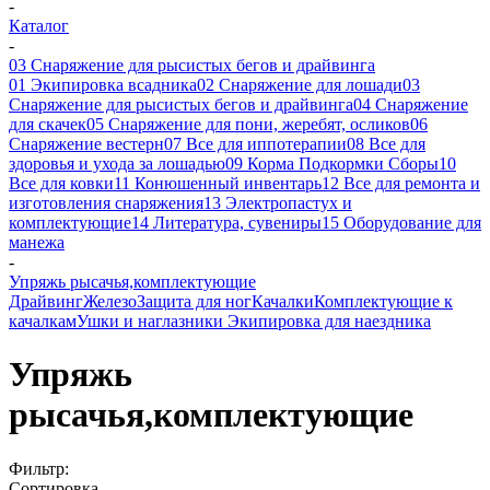
-
Каталог
-
03 Снаряжение для рысистых бегов и драйвинга
01 Экипировка всадника
02 Снаряжение для лошади
03
Снаряжение для рысистых бегов и драйвинга
04 Снаряжение
для скачек
05 Снаряжение для пони, жеребят, осликов
06
Снаряжение вестерн
07 Все для иппотерапии
08 Все для
здоровья и ухода за лошадью
09 Корма Подкормки Сборы
10
Все для ковки
11 Конюшенный инвентарь
12 Все для ремонта и
изготовления снаряжения
13 Электропастух и
комплектующие
14 Литература, сувениры
15 Оборудование для
манежа
-
Упряжь рысачья,комплектующие
Драйвинг
Железо
Защита для ног
Качалки
Комплектующие к
качалкам
Ушки и наглазники
Экипировка для наездника
Упряжь
рысачья,комплектующие
Фильтр:
Сортировка