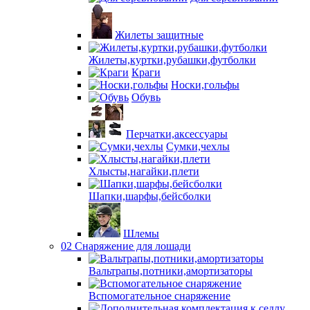
Жилеты защитные
Жилеты,куртки,рубашки,футболки
Краги
Носки,гольфы
Обувь
Перчатки,аксессуары
Сумки,чехлы
Хлысты,нагайки,плети
Шапки,шарфы,бейсболки
Шлемы
02 Снаряжение для лошади
Вальтрапы,потники,амортизаторы
Вспомогательное снаряжение