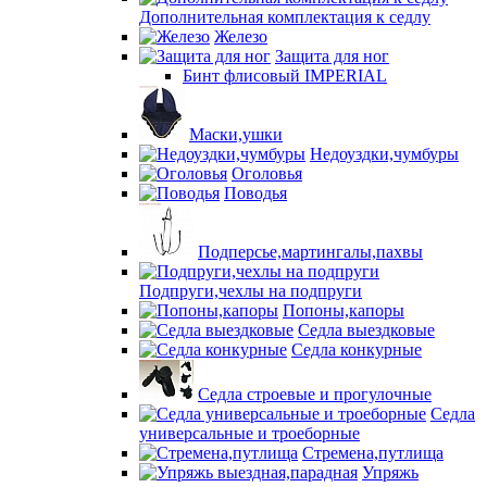
Дополнительная комплектация к седлу
Железо
Защита для ног
Бинт флисовый IMPERIAL
Маски,ушки
Недоуздки,чумбуры
Оголовья
Поводья
Подперсье,мартингалы,пахвы
Подпруги,чехлы на подпруги
Попоны,капоры
Седла выездковые
Седла конкурные
Седла строевые и прогулочные
Седла
универсальные и троеборные
Стремена,путлища
Упряжь