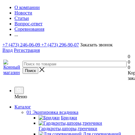
О компании
Новости
Статьи
Вопрос-ответ
Соревнования
...
+7 (473) 246-06-09
+7 (473) 296-90-07
Заказать звонок
Вход
Регистрация
0
0
0
Ко
зак
Меню
Каталог
01 Экипировка всадника
Бриджи
Гардкроты,шпоры,тренчики
Для соревнований