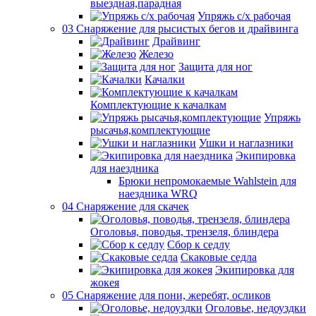
выездная,парадная
Упряжь с/х рабочая
03 Снаряжение для рысистых бегов и драйвинга
Драйвинг
Железо
Защита для ног
Качалки
Комплектующие к качалкам
Упряжь
рысачья,комплектующие
Ушки и наглазники
Экипировка
для наездника
Брюки непромокаемые Wahlstein для
наездника WRQ
04 Снаряжение для скачек
Оголовья, поводья, трензеля, блиндера
Сбор к седлу
Скаковые седла
Экипировка для
жокея
05 Снаряжение для пони, жеребят, осликов
Оголовье, недоуздки