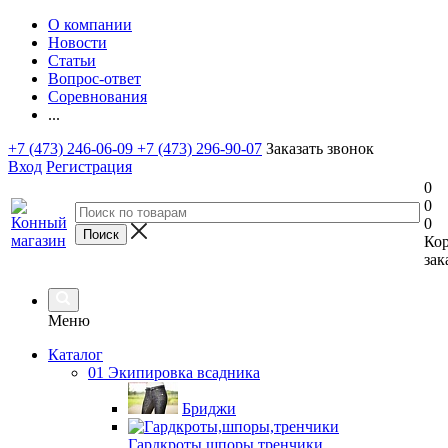
О компании
Новости
Статьи
Вопрос-ответ
Соревнования
...
+7 (473) 246-06-09
+7 (473) 296-90-07
Заказать звонок
Вход
Регистрация
0
0
0
Ко
зак
Меню
Каталог
01 Экипировка всадника
Бриджи
Гардкроты,шпоры,тренчики