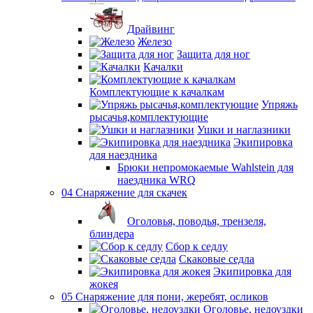
Драйвинг
Железо
Защита для ног
Качалки
Комплектующие к качалкам
Упряжь
рысачья,комплектующие
Ушки и наглазники
Экипировка
для наездника
Брюки непромокаемые Wahlstein для
наездника WRQ
04 Снаряжение для скачек
Оголовья, поводья, трензеля,
блиндера
Сбор к седлу
Скаковые седла
Экипировка для
жокея
05 Снаряжение для пони, жеребят, осликов
Оголовье, недоуздки