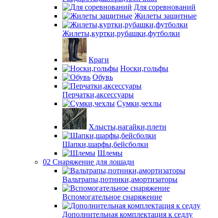
Для соревнований
Жилеты защитные
Жилеты,куртки,рубашки,футболки
Краги
Носки,гольфы
Обувь
Перчатки,аксессуары
Сумки,чехлы
Хлысты,нагайки,плети
Шапки,шарфы,бейсболки
Шлемы
02 Снаряжение для лошади
Вальтрапы,потники,амортизаторы
Вспомогательное снаряжение
Дополнительная комплектация к седлу