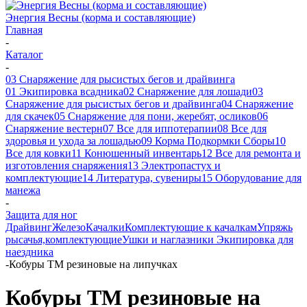
Энергия Весны (корма и составляющие)
Главная
-
Каталог
-
03 Снаряжение для рысистых бегов и драйвинга
01 Экипировка всадника
02 Снаряжение для лошади
03
Снаряжение для рысистых бегов и драйвинга
04 Снаряжение
для скачек
05 Снаряжение для пони, жеребят, осликов
06
Снаряжение вестерн
07 Все для иппотерапии
08 Все для
здоровья и ухода за лошадью
09 Корма Подкормки Сборы
10
Все для ковки
11 Конюшенный инвентарь
12 Все для ремонта и
изготовления снаряжения
13 Электропастух и
комплектующие
14 Литература, сувениры
15 Оборудование для
манежа
-
Защита для ног
Драйвинг
Железо
Качалки
Комплектующие к качалкам
Упряжь
рысачья,комплектующие
Ушки и наглазники
Экипировка для
наездника
-
Кобуры TM резиновые на липучках
Кобуры TM резиновые на