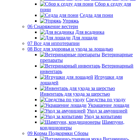
Сбор к седлу для
пони
Седла для пони
Упряжь
06 Снаряжение вестерн
Для всадника
Для лошади
07 Все для иппотерапии
08 Все для здоровья и ухода за лошадью
Ветеринарные
препараты
Ветеринарный
инвентарь
Игрушки для
лошадей
Инвентарь для ухода за шерстью
Средства по уходу
Украшение лошади
Уход за амуницией
Уход за копытами
Шампуни,
кондиционеры
09 Корма Подкормки Сборы
Витаминно-