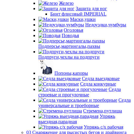
Железо
Защита для ног
Бинт флисовый IMPERIAL
Маски,ушки
Недоуздки,чумбуры
Оголовья
Поводья
Подперсье,мартингалы,пахвы
Подпруги,чехлы на подпруги
Попоны,капоры
Седла выездковые
Седла конкурные
Седла
строевые и прогулочные
Седла
универсальные и троеборные
Стремена,путлища
Упряжь
выездная,парадная
Упряжь с/х рабочая
03 Снаряжение для рысистых бегов и драйвинга