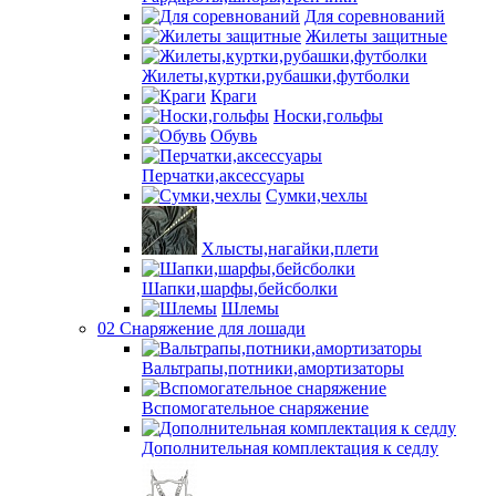
Для соревнований
Жилеты защитные
Жилеты,куртки,рубашки,футболки
Краги
Носки,гольфы
Обувь
Перчатки,аксессуары
Сумки,чехлы
Хлысты,нагайки,плети
Шапки,шарфы,бейсболки
Шлемы
02 Снаряжение для лошади
Вальтрапы,потники,амортизаторы
Вспомогательное снаряжение
Дополнительная комплектация к седлу