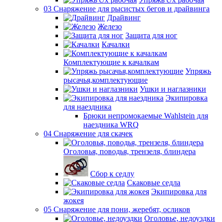
03 Снаряжение для рысистых бегов и драйвинга
Драйвинг
Железо
Защита для ног
Качалки
Комплектующие к качалкам
Упряжь
рысачья,комплектующие
Ушки и наглазники
Экипировка
для наездника
Брюки непромокаемые Wahlstein для
наездника WRQ
04 Снаряжение для скачек
Оголовья, поводья, трензеля, блиндера
Сбор к седлу
Скаковые седла
Экипировка для
жокея
05 Снаряжение для пони, жеребят, осликов
Оголовье, недоуздки