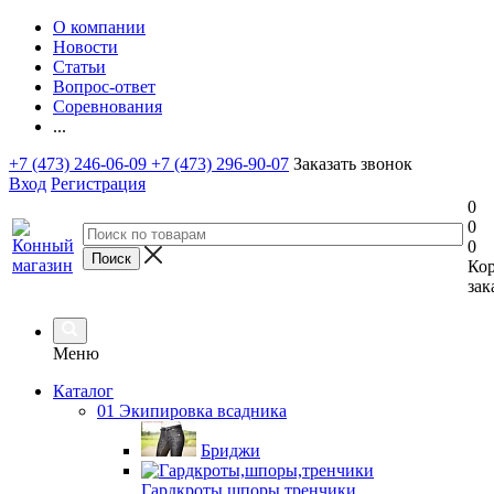
О компании
Новости
Статьи
Вопрос-ответ
Соревнования
...
+7 (473) 246-06-09
+7 (473) 296-90-07
Заказать звонок
Вход
Регистрация
0
0
0
Ко
зак
Меню
Каталог
01 Экипировка всадника
Бриджи
Гардкроты,шпоры,тренчики