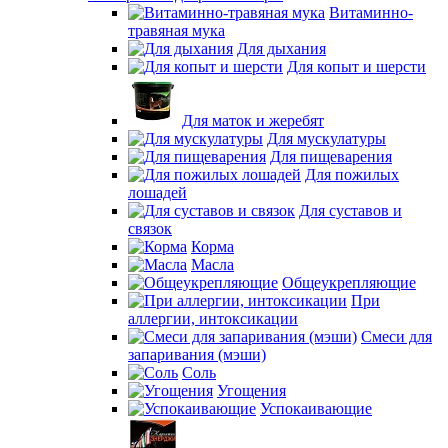
Витаминно-
травяная мука
Для дыхания
Для копыт и шерсти
Для маток и жеребят
Для мускулатуры
Для пищеварения
Для пожилых
лошадей
Для суставов и
связок
Корма
Масла
Общеукрепляющие
При
аллергии, интоксикации
Смеси для
запаривания (мэши)
Соль
Угощения
Успокаивающие