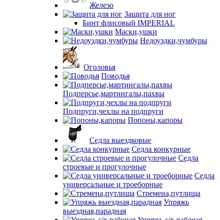
Железо
Защита для ног
Бинт флисовый IMPERIAL
Маски,ушки
Недоуздки,чумбуры
Оголовья
Поводья
Подперсье,мартингалы,пахвы
Подпруги,чехлы на подпруги
Попоны,капоры
Седла выездковые
Седла конкурные
Седла
строевые и прогулочные
Седла
универсальные и троеборные
Стремена,путлища
Упряжь
выездная,парадная
Упряжь с/х рабочая