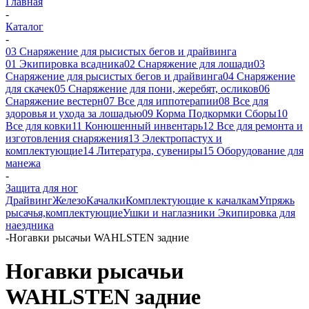
Главная
-
Каталог
-
03 Снаряжение для рысистых бегов и драйвинга
01 Экипировка всадника
02 Снаряжение для лошади
03
Снаряжение для рысистых бегов и драйвинга
04 Снаряжение
для скачек
05 Снаряжение для пони, жеребят, осликов
06
Снаряжение вестерн
07 Все для иппотерапии
08 Все для
здоровья и ухода за лошадью
09 Корма Подкормки Сборы
10
Все для ковки
11 Конюшенный инвентарь
12 Все для ремонта и
изготовления снаряжения
13 Электропастух и
комплектующие
14 Литература, сувениры
15 Оборудование для
манежа
-
Защита для ног
Драйвинг
Железо
Качалки
Комплектующие к качалкам
Упряжь
рысачья,комплектующие
Ушки и наглазники
Экипировка для
наездника
-
Ногавки рысачьи WAHLSTEN задние
Ногавки рысачьи
WAHLSTEN задние