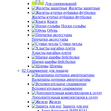
Для соревнований
Жилеты защитные
Жилеты,куртки,рубашки,футболки
Краги
Носки,гольфы
Обувь
Перчатки,аксессуары
Сумки,чехлы
Хлысты,нагайки,плети
Шапки,шарфы,бейсболки
Шлемы
02 Снаряжение для лошади
Вальтрапы,потники,амортизаторы
Вспомогательное снаряжение
Дополнительная комплектация к седлу
Железо
Защита для ног
Бинт флисовый IMPERIAL