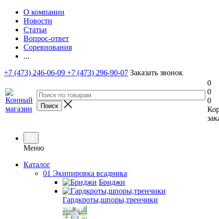
О компании
Новости
Статьи
Вопрос-ответ
Соревнования
...
+7 (473) 246-06-09
+7 (473) 296-90-07
Заказать звонок
0
0
0
Ко
зак
Меню
Каталог
01 Экипировка всадника
Бриджи
Гардкроты,шпоры,тренчики