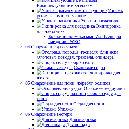
Комплектующие к качалкам
Упряжь
рысачья,комплектующие
Ушки и наглазники
Экипировка
для наездника
Брюки непромокаемые Wahlstein для
наездника WRQ
04 Снаряжение для скачек
Оголовья, поводья, трензеля, блиндера
Сбор к седлу
Скаковые седла
Экипировка для
жокея
05 Снаряжение для пони, жеребят, осликов
Оголовье, недоуздки
Сбор к седлу для
пони
Седла для пони
Упряжь
06 Снаряжение вестерн
Для всадника
Для лошади