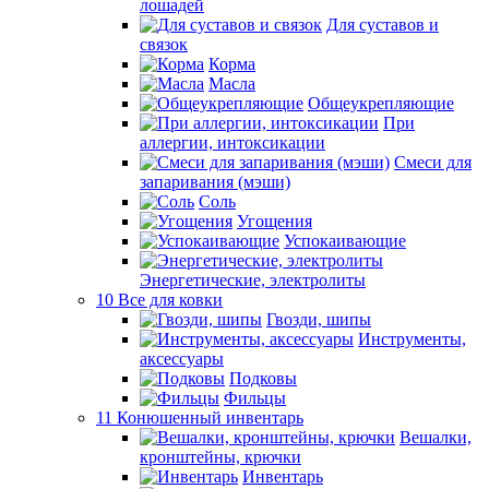
лошадей
Для суставов и
связок
Корма
Масла
Общеукрепляющие
При
аллергии, интоксикации
Смеси для
запаривания (мэши)
Соль
Угощения
Успокаивающие
Энергетические, электролиты
10 Все для ковки
Гвозди, шипы
Инструменты,
аксессуары
Подковы
Фильцы
11 Конюшенный инвентарь
Вешалки,
кронштейны, крючки
Инвентарь