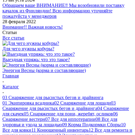
Обращаем ваше ВНИМАНИЕ‼ Мы возобновили поставку
качалок из Финляндии! Всю информацию уточняйте
пожалуйста у менеджеров
28 февраля 2022
Внимание!! Важная новость!
Статьи
Все статьи
Для чего нужны кобуры?
Выездная упряжь: что это такое?
Энергия Весны (корма и составляющие)
Главная
-
Каталог
-
03 Снаряжение для рысистых бегов и драйвинга
01 Экипировка всадника
02 Снаряжение для лошади
03
Снаряжение для рысистых бегов и драйвинга
04 Снаряжение
для скачек
05 Снаряжение для пони, жеребят, осликов
06
Снаряжение вестерн
07 Все для иппотерапии
08 Все для
здоровья и ухода за лошадью
09 Корма Подкормки Сборы
10
Все для ковки
11 Конюшенный инвентарь
12 Все для ремонта и