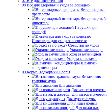
07 Все для иппотерапии
08 Все для здоровья и ухода за лошадью
Ветеринарные
препараты
Ветеринарный
инвентарь
Игрушки для
лошадей
Инвентарь для ухода за шерстью
Средства по уходу
Украшение лошади
Уход за амуницией
Уход за копытами
Шампуни,
кондиционеры
09 Корма Подкормки Сборы
Витаминно-
травяная мука
Для дыхания
Для копыт и шерсти
Для маток и жеребят
Для мускулатуры
Для пищеварения
Для пожилых