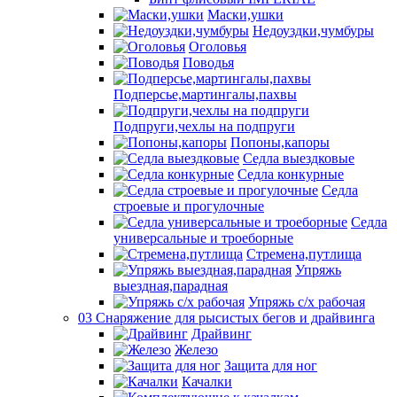
Маски,ушки
Недоуздки,чумбуры
Оголовья
Поводья
Подперсье,мартингалы,пахвы
Подпруги,чехлы на подпруги
Попоны,капоры
Седла выездковые
Седла конкурные
Седла
строевые и прогулочные
Седла
универсальные и троеборные
Стремена,путлища
Упряжь
выездная,парадная
Упряжь с/х рабочая
03 Снаряжение для рысистых бегов и драйвинга
Драйвинг
Железо
Защита для ног
Качалки