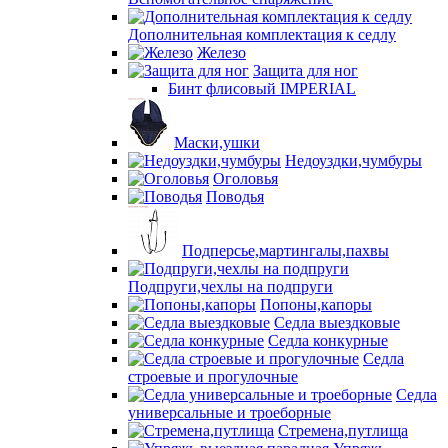
Дополнительная комплектация к седлу
Железо
Защита для ног
Бинт флисовый IMPERIAL
Маски,ушки
Недоуздки,чумбуры
Оголовья
Поводья
Подперсье,мартингалы,пахвы
Подпруги,чехлы на подпруги
Попоны,капоры
Седла выездковые
Седла конкурные
Седла
строевые и прогулочные
Седла
универсальные и троеборные
Стремена,путлища