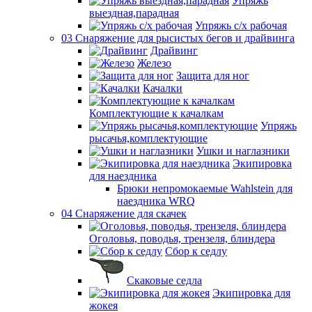
Упряжь
выездная,парадная
Упряжь с/х рабочая
03 Снаряжение для рысистых бегов и драйвинга
Драйвинг
Железо
Защита для ног
Качалки
Комплектующие к качалкам
Упряжь
рысачья,комплектующие
Ушки и наглазники
Экипировка
для наездника
Брюки непромокаемые Wahlstein для
наездника WRQ
04 Снаряжение для скачек
Оголовья, поводья, трензеля, блиндера
Сбор к седлу
Скаковые седла
Экипировка для
жокея