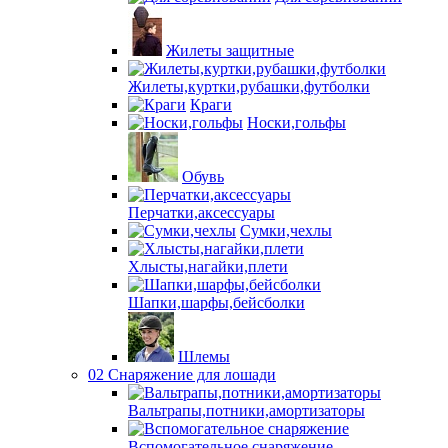
Жилеты защитные
Жилеты,куртки,рубашки,футболки
Краги
Носки,гольфы
Обувь
Перчатки,аксессуары
Сумки,чехлы
Хлысты,нагайки,плети
Шапки,шарфы,бейсболки
Шлемы
02 Снаряжение для лошади
Вальтрапы,потники,амортизаторы
Вспомогательное снаряжение