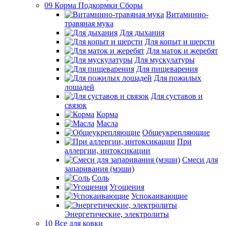
09 Корма Подкормки Сборы
Витаминно-
травяная мука
Для дыхания
Для копыт и шерсти
Для маток и жеребят
Для мускулатуры
Для пищеварения
Для пожилых
лошадей
Для суставов и
связок
Корма
Масла
Общеукрепляющие
При
аллергии, интоксикации
Смеси для
запаривания (мэши)
Соль
Угощения
Успокаивающие
Энергетические, электролиты
10 Все для ковки