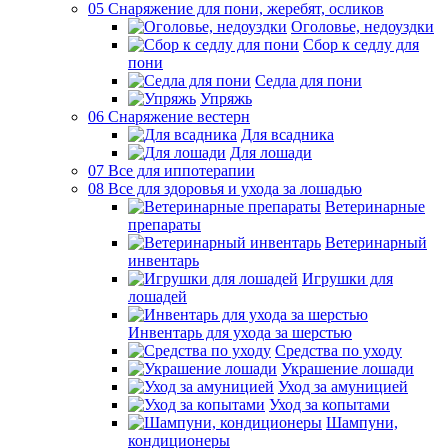
05 Снаряжение для пони, жеребят, осликов
Оголовье, недоуздки
Сбор к седлу для
пони
Седла для пони
Упряжь
06 Снаряжение вестерн
Для всадника
Для лошади
07 Все для иппотерапии
08 Все для здоровья и ухода за лошадью
Ветеринарные
препараты
Ветеринарный
инвентарь
Игрушки для
лошадей
Инвентарь для ухода за шерстью
Средства по уходу
Украшение лошади
Уход за амуницией
Уход за копытами
Шампуни,
кондиционеры