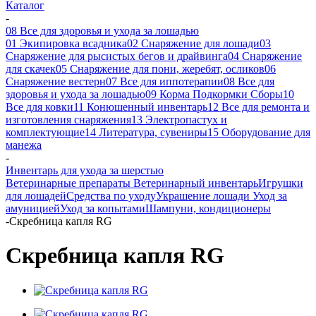
Каталог
-
08 Все для здоровья и ухода за лошадью
01 Экипировка всадника
02 Снаряжение для лошади
03
Снаряжение для рысистых бегов и драйвинга
04 Снаряжение
для скачек
05 Снаряжение для пони, жеребят, осликов
06
Снаряжение вестерн
07 Все для иппотерапии
08 Все для
здоровья и ухода за лошадью
09 Корма Подкормки Сборы
10
Все для ковки
11 Конюшенный инвентарь
12 Все для ремонта и
изготовления снаряжения
13 Электропастух и
комплектующие
14 Литература, сувениры
15 Оборудование для
манежа
-
Инвентарь для ухода за шерстью
Ветеринарные препараты
Ветеринарный инвентарь
Игрушки
для лошадей
Средства по уходу
Украшение лошади
Уход за
амуницией
Уход за копытами
Шампуни, кондиционеры
-
Скребница капля RG
Скребница капля RG