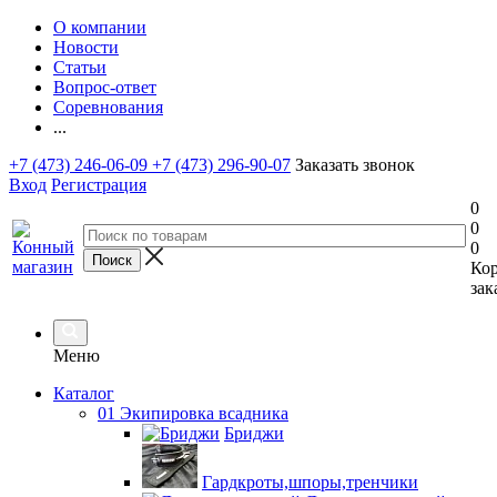
О компании
Новости
Статьи
Вопрос-ответ
Соревнования
...
+7 (473) 246-06-09
+7 (473) 296-90-07
Заказать звонок
Вход
Регистрация
0
0
0
Ко
зак
Меню
Каталог
01 Экипировка всадника
Бриджи
Гардкроты,шпоры,тренчики