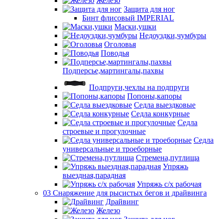
Железо
Защита для ног
Бинт флисовый IMPERIAL
Маски,ушки
Недоуздки,чумбуры
Оголовья
Поводья
Подперсье,мартингалы,пахвы
Подпруги,чехлы на подпруги
Попоны,капоры
Седла выездковые
Седла конкурные
Седла
строевые и прогулочные
Седла
универсальные и троеборные
Стремена,путлища
Упряжь
выездная,парадная
Упряжь с/х рабочая
03 Снаряжение для рысистых бегов и драйвинга
Драйвинг
Железо