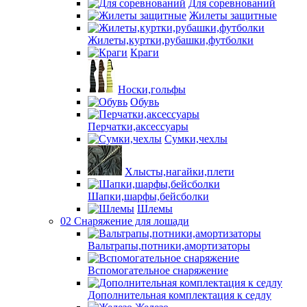
Для соревнований
Жилеты защитные
Жилеты,куртки,рубашки,футболки
Краги
Носки,гольфы
Обувь
Перчатки,аксессуары
Сумки,чехлы
Хлысты,нагайки,плети
Шапки,шарфы,бейсболки
Шлемы
02 Снаряжение для лошади
Вальтрапы,потники,амортизаторы
Вспомогательное снаряжение
Дополнительная комплектация к седлу