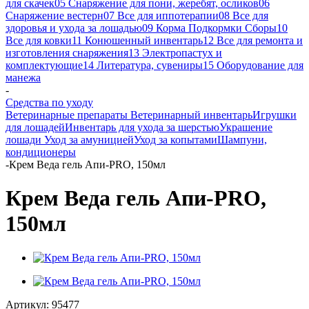
для скачек
05 Снаряжение для пони, жеребят, осликов
06
Снаряжение вестерн
07 Все для иппотерапии
08 Все для
здоровья и ухода за лошадью
09 Корма Подкормки Сборы
10
Все для ковки
11 Конюшенный инвентарь
12 Все для ремонта и
изготовления снаряжения
13 Электропастух и
комплектующие
14 Литература, сувениры
15 Оборудование для
манежа
-
Средства по уходу
Ветеринарные препараты
Ветеринарный инвентарь
Игрушки
для лошадей
Инвентарь для ухода за шерстью
Украшение
лошади
Уход за амуницией
Уход за копытами
Шампуни,
кондиционеры
-
Крем Веда гель Aпи-PRO, 150мл
Крем Веда гель Aпи-PRO,
150мл
Артикул:
95477