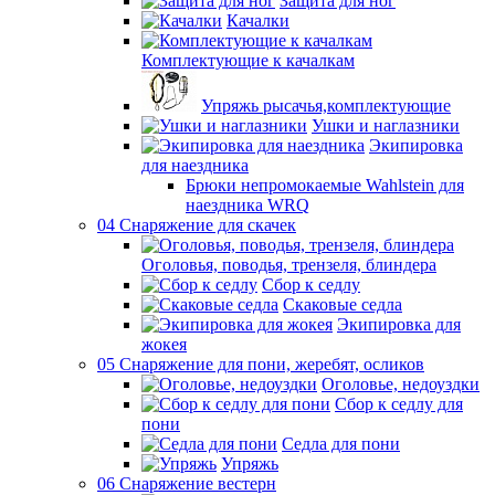
Защита для ног
Качалки
Комплектующие к качалкам
Упряжь рысачья,комплектующие
Ушки и наглазники
Экипировка
для наездника
Брюки непромокаемые Wahlstein для
наездника WRQ
04 Снаряжение для скачек
Оголовья, поводья, трензеля, блиндера
Сбор к седлу
Скаковые седла
Экипировка для
жокея
05 Снаряжение для пони, жеребят, осликов
Оголовье, недоуздки
Сбор к седлу для
пони
Седла для пони
Упряжь
06 Снаряжение вестерн