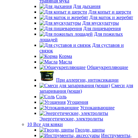
травяная мука
Для дыхания
Для копыт и шерсти
Для маток и жеребят
Для мускулатуры
Для пищеварения
Для пожилых
лошадей
Для суставов и
связок
Корма
Масла
Общеукрепляющие
При аллергии, интоксикации
Смеси для
запаривания (мэши)
Соль
Угощения
Успокаивающие
Энергетические, электролиты
10 Все для ковки
Гвозди, шипы
Инструменты,