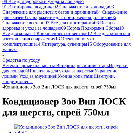
08 Все для здоровья и ухода за лошадью
01 Экипировка всадника
02 Снаряжение для лошади
03
Снаряжение для рысистых бегов и драйвинга
04 Снаряжение
для скачек
05 Снаряжение для пони, жеребят, осликов
06
Снаряжение вестерн
07 Все для иппотерапии
08 Все для
здоровья и ухода за лошадью
09 Корма Подкормки Сборы
10
Все для ковки
11 Конюшенный инвентарь
12 Все для ремонта и
изготовления снаряжения
13 Электропастух и
комплектующие
14 Литература, сувениры
15 Оборудование для
манежа
-
Средства по уходу
Ветеринарные препараты
Ветеринарный инвентарь
Игрушки
для лошадей
Инвентарь для ухода за шерстью
Украшение
лошади
Уход за амуницией
Уход за копытами
Шампуни,
кондиционеры
-
Кондиционер Зоо Вип ЛОСК для шерсти, спрей 750мл
Кондиционер Зоо Вип ЛОСК
для шерсти, спрей 750мл