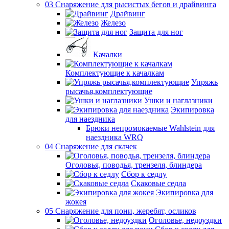
03 Снаряжение для рысистых бегов и драйвинга
Драйвинг
Железо
Защита для ног
Качалки
Комплектующие к качалкам
Упряжь
рысачья,комплектующие
Ушки и наглазники
Экипировка
для наездника
Брюки непромокаемые Wahlstein для
наездника WRQ
04 Снаряжение для скачек
Оголовья, поводья, трензеля, блиндера
Сбор к седлу
Скаковые седла
Экипировка для
жокея
05 Снаряжение для пони, жеребят, осликов
Оголовье, недоуздки