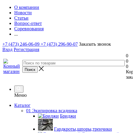
О компании
Новости
Статьи
Вопрос-ответ
Соревнования
...
+7 (473) 246-06-09
+7 (473) 296-90-07
Заказать звонок
Вход
Регистрация
0
0
0
Ко
зак
Меню
Каталог
01 Экипировка всадника
Бриджи
Гардкроты,шпоры,тренчики