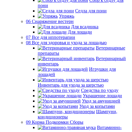
Сбор к седлу для
пони
Седла для пони
Упряжь
06 Снаряжение вестерн
Для всадника
Для лошади
07 Все для иппотерапии
08 Все для здоровья и ухода за лошадью
Ветеринарные
препараты
Ветеринарный
инвентарь
Игрушки для
лошадей
Инвентарь для ухода за шерстью
Средства по уходу
Украшение лошади
Уход за амуницией
Уход за копытами
Шампуни,
кондиционеры
09 Корма Подкормки Сборы
Витаминно-