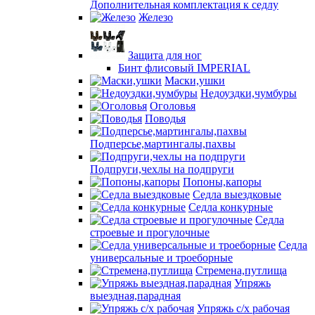
Дополнительная комплектация к седлу
Железо
Защита для ног
Бинт флисовый IMPERIAL
Маски,ушки
Недоуздки,чумбуры
Оголовья
Поводья
Подперсье,мартингалы,пахвы
Подпруги,чехлы на подпруги
Попоны,капоры
Седла выездковые
Седла конкурные
Седла
строевые и прогулочные
Седла
универсальные и троеборные
Стремена,путлища
Упряжь
выездная,парадная
Упряжь с/х рабочая