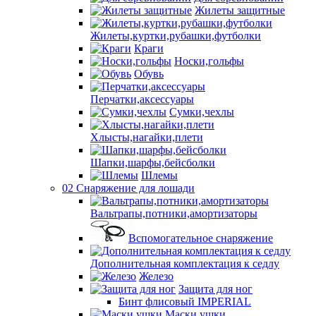
Жилеты защитные
Жилеты,куртки,рубашки,футболки
Краги
Носки,гольфы
Обувь
Перчатки,аксессуары
Сумки,чехлы
Хлысты,нагайки,плети
Шапки,шарфы,бейсболки
Шлемы
02 Снаряжение для лошади
Вальтрапы,потники,амортизаторы
Вспомогательное снаряжение
Дополнительная комплектация к седлу
Железо
Защита для ног
Бинт флисовый IMPERIAL
Маски,ушки