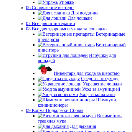
Упряжь
06 Снаряжение вестерн
Для всадника
Для лошади
07 Все для иппотерапии
08 Все для здоровья и ухода за лошадью
Ветеринарные
препараты
Ветеринарный
инвентарь
Игрушки для
лошадей
Инвентарь для ухода за шерстью
Средства по уходу
Украшение лошади
Уход за амуницией
Уход за копытами
Шампуни,
кондиционеры
09 Корма Подкормки Сборы
Витаминно-
травяная мука
Для дыхания
Для копыт и шерсти