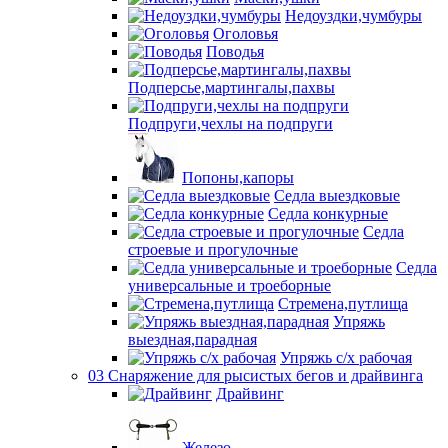
Недоуздки,чумбуры
Оголовья
Поводья
Подперсье,мартингалы,пахвы
Подпруги,чехлы на подпруги
Попоны,капоры
Седла выездковые
Седла конкурные
Седла
строевые и прогулочные
Седла
универсальные и троеборные
Стремена,путлища
Упряжь
выездная,парадная
Упряжь с/х рабочая
03 Снаряжение для рысистых бегов и драйвинга
Драйвинг
Железо