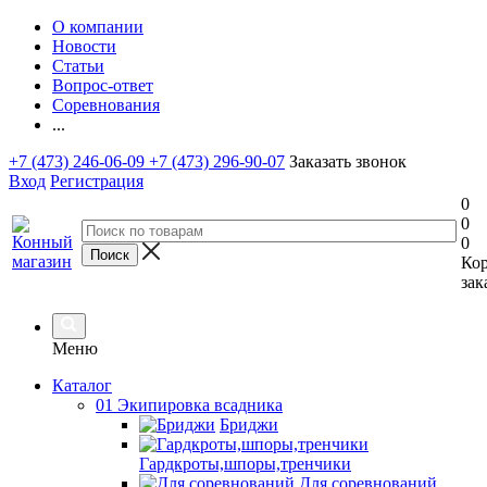
О компании
Новости
Статьи
Вопрос-ответ
Соревнования
...
+7 (473) 246-06-09
+7 (473) 296-90-07
Заказать звонок
Вход
Регистрация
0
0
0
Ко
зак
Меню
Каталог
01 Экипировка всадника
Бриджи
Гардкроты,шпоры,тренчики
Для соревнований