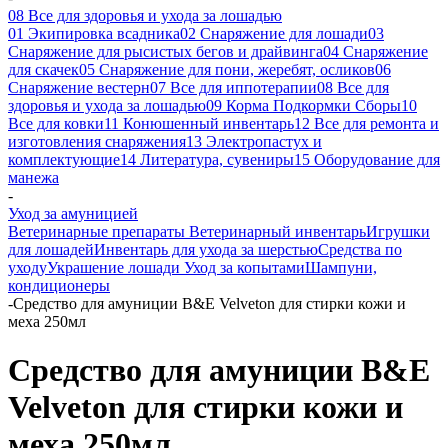
08 Все для здоровья и ухода за лошадью
01 Экипировка всадника
02 Снаряжение для лошади
03
Снаряжение для рысистых бегов и драйвинга
04 Снаряжение
для скачек
05 Снаряжение для пони, жеребят, осликов
06
Снаряжение вестерн
07 Все для иппотерапии
08 Все для
здоровья и ухода за лошадью
09 Корма Подкормки Сборы
10
Все для ковки
11 Конюшенный инвентарь
12 Все для ремонта и
изготовления снаряжения
13 Электропастух и
комплектующие
14 Литература, сувениры
15 Оборудование для
манежа
-
Уход за амуницией
Ветеринарные препараты
Ветеринарный инвентарь
Игрушки
для лошадей
Инвентарь для ухода за шерстью
Средства по
уходу
Украшение лошади
Уход за копытами
Шампуни,
кондиционеры
-
Средство для амуниции B&E Velveton для стирки кожи и
меха 250мл
Средство для амуниции B&E
Velveton для стирки кожи и
меха 250мл