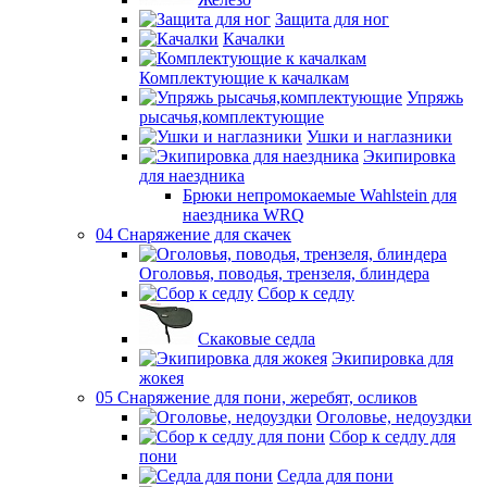
Защита для ног
Качалки
Комплектующие к качалкам
Упряжь
рысачья,комплектующие
Ушки и наглазники
Экипировка
для наездника
Брюки непромокаемые Wahlstein для
наездника WRQ
04 Снаряжение для скачек
Оголовья, поводья, трензеля, блиндера
Сбор к седлу
Скаковые седла
Экипировка для
жокея
05 Снаряжение для пони, жеребят, осликов
Оголовье, недоуздки
Сбор к седлу для
пони
Седла для пони