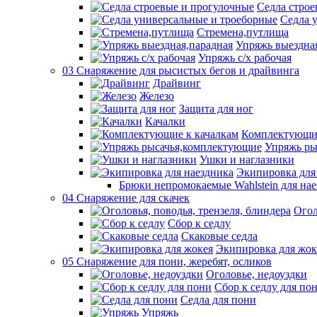
Седла строе
Седла 
Стремена,путлища
Упряжь выездна
Упряжь с/х рабочая
03 Снаряжение для рысистых бегов и драйвинга
Драйвинг
Железо
Защита для ног
Качалки
Комплектующие
Упряжь ры
Ушки и наглазники
Экипировка для
Брюки непромокаемые Wahlstein для н
04 Снаряжение для скачек
Огол
Сбор к седлу
Скаковые седла
Экипировка для жок
05 Снаряжение для пони, жеребят, осликов
Оголовье, недоуздки
Сбор к седлу для по
Седла для пони
Упряжь