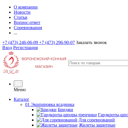
О компании
Новости
Статьи
Вопрос-ответ
Соревнования
...
+7 (473) 246-06-09
+7 (473) 296-90-07
Заказать звонок
Вход
Регистрация
Меню
Каталог
01 Экипировка всадника
Бриджи
Гардкроты,шп
Для соревнований
Жилеты защитные