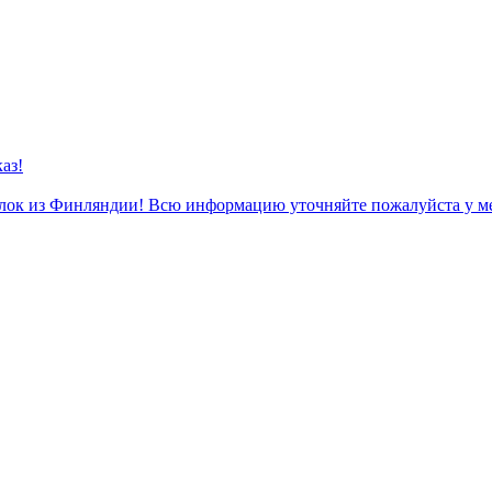
аз!
к из Финляндии! Всю информацию уточняйте пожалуйста у м