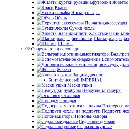
Жилеты,
Краги
Носки,гольфы
Обувь
Перчатки,аксессуары
Сумки,чехлы
Хлысты,нагайки,пл
Шапки,шарфы,бе
Шлемы
02 Снаряжение для лошади
Вальтра
Вспомогатель
Допо
Железо
Защита для ног
Бинт флисовый IMPERIAL
Маски,ушки
Недоуздки,чумбуры
Оголовья
Поводья
Подперсье,м
Подпруги,чех
Попоны,капоры
Седла выездковые
Седла конкурные