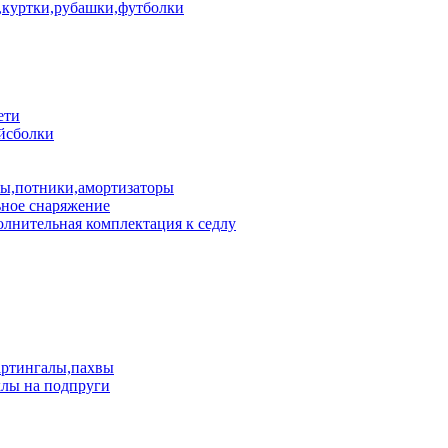
куртки,рубашки,футболки
ети
йсболки
пы,потники,амортизаторы
ное снаряжение
лнительная комплектация к седлу
артингалы,пахвы
лы на подпруги