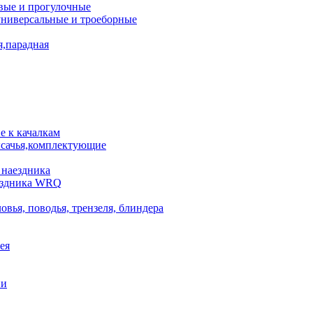
вые и прогулочные
универсальные и троеборные
я,парадная
 к качалкам
сачья,комплектующие
 наездника
аездника WRQ
овья, поводья, трензеля, блиндера
ея
ни