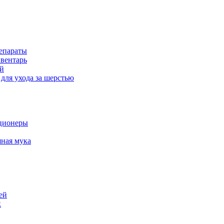
епараты
вентарь
й
для ухода за шерстью
ционеры
ная мука
ей
к