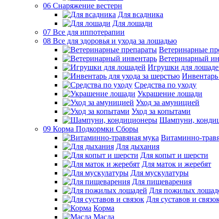
06 Снаряжение вестерн
Для всадника
Для лошади
07 Все для иппотерапии
08 Все для здоровья и ухода за лошадью
Ветеринарные пр
Ветеринарный ин
Игрушки для лошаде
Инвентарь 
Средства по уходу
Украшение лошади
Уход за амуницией
Уход за копытами
Шампуни, конди
09 Корма Подкормки Сборы
Витаминно-травя
Для дыхания
Для копыт и шерсти
Для маток и жеребят
Для мускулатуры
Для пищеварения
Для пожилых лошад
Для суставов и связо
Корма
Масла