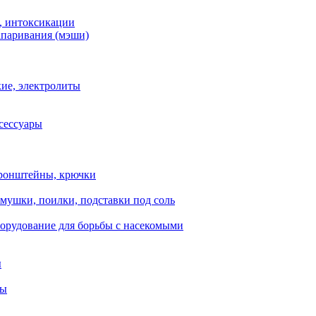
, интоксикации
апаривания (мэши)
ие, электролиты
сессуары
ронштейны, крючки
мушки, поилки, подставки под соль
орудование для борьбы с насекомыми
ы
ты