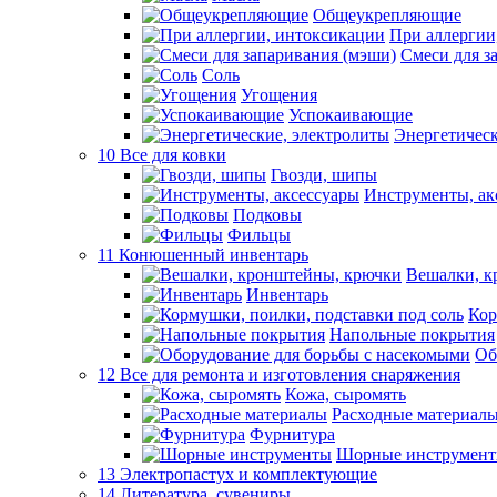
Общеукрепляющие
При аллергии
Смеси для з
Соль
Угощения
Успокаивающие
Энергетическ
10 Все для ковки
Гвозди, шипы
Инструменты, ак
Подковы
Фильцы
11 Конюшенный инвентарь
Вешалки, к
Инвентарь
Кор
Напольные покрытия
Об
12 Все для ремонта и изготовления снаряжения
Кожа, сыромять
Расходные материал
Фурнитура
Шорные инструмен
13 Электропастух и комплектующие
14 Литература, сувениры