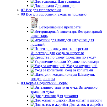
Для всадника
Для лошади
07 Все для иппотерапии
08 Все для здоровья и ухода за лошадью
Ветеринарные препараты
Ветеринарный
инвентарь
Игрушки для
лошадей
Инвентарь для ухода за шерстью
Средства по уходу
Украшение лошади
Уход за амуницией
Уход за копытами
Шампуни,
кондиционеры
09 Корма Подкормки Сборы
Витаминно-
травяная мука
Для дыхания
Для копыт и шерсти
Для маток и жеребят