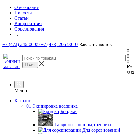
О компании
Новости
Статьи
Вопрос-ответ
Соревнования
...
+7 (473) 246-06-09
+7 (473) 296-90-07
Заказать звонок
0
0
0
Ко
зак
Меню
Каталог
01 Экипировка всадника
Бриджи
Гардкроты,шпоры,тренчики
Для соревнований