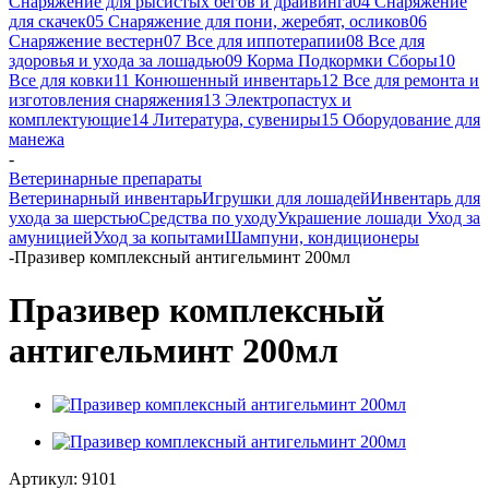
Снаряжение для рысистых бегов и драйвинга
04 Снаряжение
для скачек
05 Снаряжение для пони, жеребят, осликов
06
Снаряжение вестерн
07 Все для иппотерапии
08 Все для
здоровья и ухода за лошадью
09 Корма Подкормки Сборы
10
Все для ковки
11 Конюшенный инвентарь
12 Все для ремонта и
изготовления снаряжения
13 Электропастух и
комплектующие
14 Литература, сувениры
15 Оборудование для
манежа
-
Ветеринарные препараты
Ветеринарный инвентарь
Игрушки для лошадей
Инвентарь для
ухода за шерстью
Средства по уходу
Украшение лошади
Уход за
амуницией
Уход за копытами
Шампуни, кондиционеры
-
Празивер комплексный антигельминт 200мл
Празивер комплексный
антигельминт 200мл
Артикул:
9101