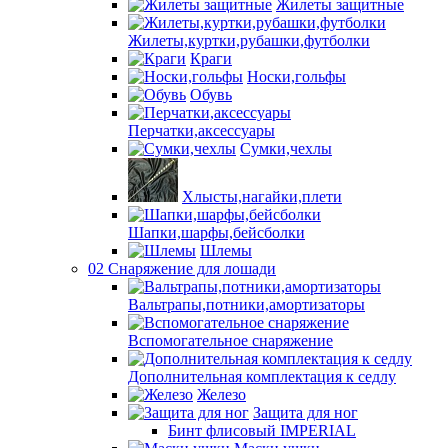
Жилеты защитные
Жилеты,куртки,рубашки,футболки
Краги
Носки,гольфы
Обувь
Перчатки,аксессуары
Сумки,чехлы
Хлысты,нагайки,плети
Шапки,шарфы,бейсболки
Шлемы
02 Снаряжение для лошади
Вальтрапы,потники,амортизаторы
Вспомогательное снаряжение
Дополнительная комплектация к седлу
Железо
Защита для ног
Бинт флисовый IMPERIAL