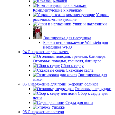
Качалки
Комплектующие к качалкам
Упряжь
рысачья,комплектующие
Ушки и наглазники
Экипировка для наездника
Брюки непромокаемые Wahlstein для
наездника WRQ
04 Снаряжение для скачек
Оголовья, поводья, трензеля, блиндера
Сбор к седлу
Скаковые седла
Экипировка для
жокея
05 Снаряжение для пони, жеребят, осликов
Оголовье, недоуздки
Сбор к седлу для
пони
Седла для пони
Упряжь
06 Снаряжение вестерн