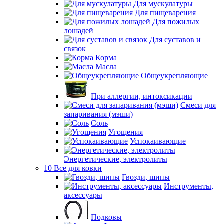
Для мускулатуры
Для пищеварения
Для пожилых
лошадей
Для суставов и
связок
Корма
Масла
Общеукрепляющие
При аллергии, интоксикации
Смеси для
запаривания (мэши)
Соль
Угощения
Успокаивающие
Энергетические, электролиты
10 Все для ковки
Гвозди, шипы
Инструменты,
аксессуары
Подковы