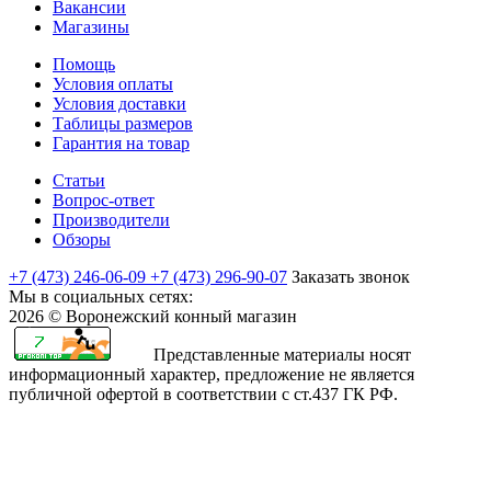
Вакансии
Магазины
Помощь
Условия оплаты
Условия доставки
Таблицы размеров
Гарантия на товар
Статьи
Вопрос-ответ
Производители
Обзоры
+7 (473) 246-06-09
+7 (473) 296-90-07
Заказать звонок
Мы в социальных сетях:
2026 © Воронежский конный магазин
Представленные материалы носят
информационный характер, предложение не является
публичной офертой в соответствии с ст.437 ГК РФ.
rajasthani
sharchat
airi
minamoto
first
bangli
arab
fapvideo
very
amma
bengaluru
sex
moketa
kapamilya
صور
bf
teenporntrends.com
totoki
hentai
yaya
xxx
narr
indianauntyporn.net
very
pussy
sexy
with
-
online
اكبر
sexy
tamilnewsex
hentai
hentainaked.com
episode
vido
senkoy.net
indan
hot
hotindianporn.mobi
betterfap.mobi
school
suteki
freeteleserye.com
كس
sexozavr.com
hentai.name
chuunibyou
18
stripvidz.com
fuk
sex
free
x
girls
na
where
بنت
في