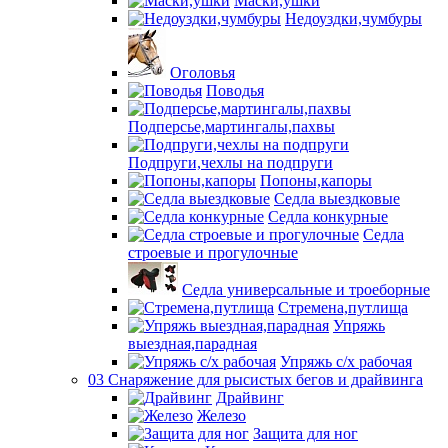
Маски,ушки
Недоуздки,чумбуры
Оголовья
Поводья
Подперсье,мартингалы,пахвы
Подпруги,чехлы на подпруги
Попоны,капоры
Седла выездковые
Седла конкурные
Седла
строевые и прогулочные
Седла универсальные и троеборные
Стремена,путлища
Упряжь
выездная,парадная
Упряжь с/х рабочая
03 Снаряжение для рысистых бегов и драйвинга
Драйвинг
Железо
Защита для ног