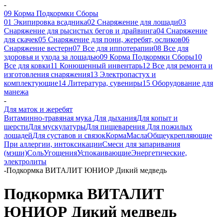
-
09 Корма Подкормки Сборы
01 Экипировка всадника
02 Снаряжение для лошади
03
Снаряжение для рысистых бегов и драйвинга
04 Снаряжение
для скачек
05 Снаряжение для пони, жеребят, осликов
06
Снаряжение вестерн
07 Все для иппотерапии
08 Все для
здоровья и ухода за лошадью
09 Корма Подкормки Сборы
10
Все для ковки
11 Конюшенный инвентарь
12 Все для ремонта и
изготовления снаряжения
13 Электропастух и
комплектующие
14 Литература, сувениры
15 Оборудование для
манежа
-
Для маток и жеребят
Витаминно-травяная мука
Для дыхания
Для копыт и
шерсти
Для мускулатуры
Для пищеварения
Для пожилых
лошадей
Для суставов и связок
Корма
Масла
Общеукрепляющие
При аллергии, интоксикации
Смеси для запаривания
(мэши)
Соль
Угощения
Успокаивающие
Энергетические,
электролиты
-
Подкормка ВИТАЛИТ ЮНИОР Дикий медведь
Подкормка ВИТАЛИТ
ЮНИОР Дикий медведь