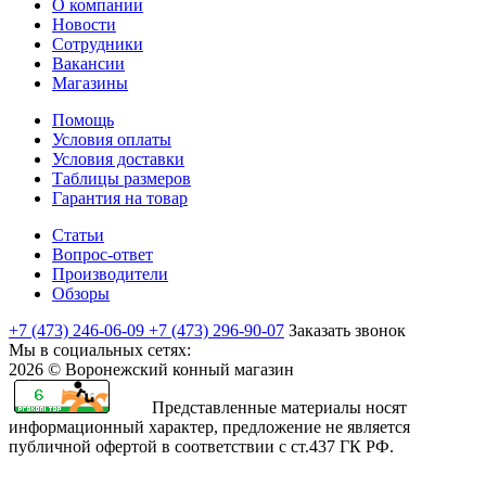
О компании
Новости
Сотрудники
Вакансии
Магазины
Помощь
Условия оплаты
Условия доставки
Таблицы размеров
Гарантия на товар
Статьи
Вопрос-ответ
Производители
Обзоры
+7 (473) 246-06-09
+7 (473) 296-90-07
Заказать звонок
Мы в социальных сетях:
2026 © Воронежский конный магазин
Представленные материалы носят
информационный характер, предложение не является
публичной офертой в соответствии с ст.437 ГК РФ.
rajasthani
sharchat
airi
minamoto
first
bangli
arab
fapvideo
very
amma
bengaluru
sex
moketa
kapamilya
صور
bf
teenporntrends.com
totoki
hentai
yaya
xxx
narr
indianauntyporn.net
very
pussy
sexy
with
-
online