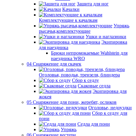
Защита для ног
Качалки
Комплектующие к качалкам
Упряжь
рысачья,комплектующие
Ушки и наглазники
Экипировка
для наездника
Брюки непромокаемые Wahlstein для
наездника WRQ
04 Снаряжение для скачек
Оголовья, поводья, трензеля, блиндера
Сбор к седлу
Скаковые седла
Экипировка для
жокея
05 Снаряжение для пони, жеребят, осликов
Оголовье, недоуздки
Сбор к седлу для
пони
Седла для пони
Упряжь
06 Снаряжение вестерн