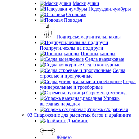
Маски,ушки
Недоуздки,чумбуры
Оголовья
Поводья
Подперсье,мартингалы,пахвы
Подпруги,чехлы на подпруги
Попоны,капоры
Седла выездковые
Седла конкурные
Седла
строевые и прогулочные
Седла
универсальные и троеборные
Стремена,путлища
Упряжь
выездная,парадная
Упряжь с/х рабочая
03 Снаряжение для рысистых бегов и драйвинга
Драйвинг
Железо