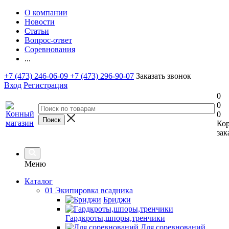
О компании
Новости
Статьи
Вопрос-ответ
Соревнования
...
+7 (473) 246-06-09
+7 (473) 296-90-07
Заказать звонок
Вход
Регистрация
0
0
0
Ко
зак
Меню
Каталог
01 Экипировка всадника
Бриджи
Гардкроты,шпоры,тренчики
Для соревнований