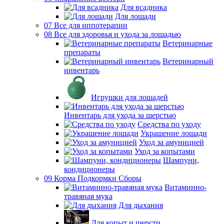
Для всадника
Для лошади
07 Все для иппотерапии
08 Все для здоровья и ухода за лошадью
Ветеринарные
препараты
Ветеринарный
инвентарь
Игрушки для лошадей
Инвентарь для ухода за шерстью
Средства по уходу
Украшение лошади
Уход за амуницией
Уход за копытами
Шампуни,
кондиционеры
09 Корма Подкормки Сборы
Витаминно-
травяная мука
Для дыхания
Для копыт и шерсти