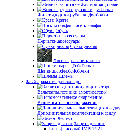
Жилеты защитные
Жилеты,куртки,рубашки,футболки
Краги
Носки,гольфы
Обувь
Перчатки,аксессуары
Сумки,чехлы
Хлысты,нагайки,плети
Шапки,шарфы,бейсболки
Шлемы
02 Снаряжение для лошади
Вальтрапы,потники,амортизаторы
Вспомогательное снаряжение
Дополнительная комплектация к седлу
Железо
Защита для ног
Бинт флисовый IMPERIAL