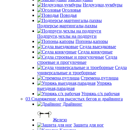
Недоуздки,чумбуры
Оголовья
Поводья
Подперсье,мартингалы,пахвы
Подпруги,чехлы на подпруги
Попоны,капоры
Седла выездковые
Седла конкурные
Седла
строевые и прогулочные
Седла
универсальные и троеборные
Стремена,путлища
Упряжь
выездная,парадная
Упряжь с/х рабочая
03 Снаряжение для рысистых бегов и драйвинга
Драйвинг
Железо
Защита для ног