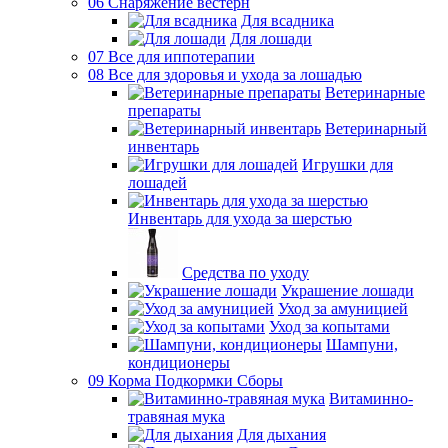
06 Снаряжение вестерн
Для всадника
Для лошади
07 Все для иппотерапии
08 Все для здоровья и ухода за лошадью
Ветеринарные
препараты
Ветеринарный
инвентарь
Игрушки для
лошадей
Инвентарь для ухода за шерстью
Средства по уходу
Украшение лошади
Уход за амуницией
Уход за копытами
Шампуни,
кондиционеры
09 Корма Подкормки Сборы
Витаминно-
травяная мука
Для дыхания