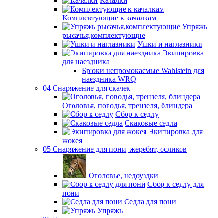
Качалки
Комплектующие к качалкам
Упряжь
рысачья,комплектующие
Ушки и наглазники
Экипировка
для наездника
Брюки непромокаемые Wahlstein для
наездника WRQ
04 Снаряжение для скачек
Оголовья, поводья, трензеля, блиндера
Сбор к седлу
Скаковые седла
Экипировка для
жокея
05 Снаряжение для пони, жеребят, осликов
Оголовье, недоуздки
Сбор к седлу для
пони
Седла для пони
Упряжь