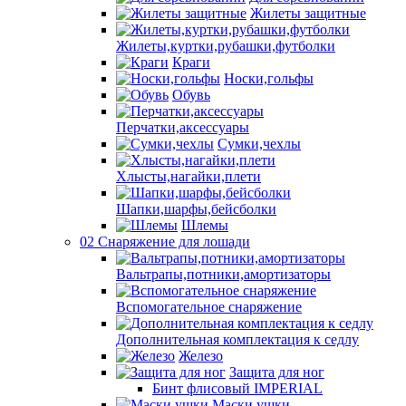
Жилеты защитные
Жилеты,куртки,рубашки,футболки
Краги
Носки,гольфы
Обувь
Перчатки,аксессуары
Сумки,чехлы
Хлысты,нагайки,плети
Шапки,шарфы,бейсболки
Шлемы
02 Снаряжение для лошади
Вальтрапы,потники,амортизаторы
Вспомогательное снаряжение
Дополнительная комплектация к седлу
Железо
Защита для ног
Бинт флисовый IMPERIAL
Маски,ушки