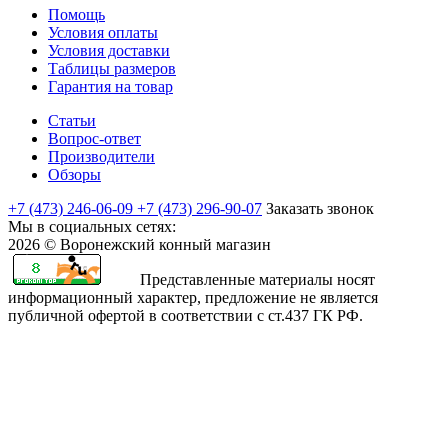
Помощь
Условия оплаты
Условия доставки
Таблицы размеров
Гарантия на товар
Статьи
Вопрос-ответ
Производители
Обзоры
+7 (473) 246-06-09
+7 (473) 296-90-07
Заказать звонок
Мы в социальных сетях:
2026 © Воронежский конный магазин
Представленные материалы носят
информационный характер, предложение не является
публичной офертой в соответствии с ст.437 ГК РФ.
rajasthani
sharchat
airi
minamoto
first
bangli
arab
fapvideo
very
amma
bengaluru
sex
moketa
kapamilya
صور
bf
teenporntrends.com
totoki
hentai
yaya
xxx
narr
indianauntyporn.net
very
pussy
sexy
with
-
online
اكبر
sexy
tamilnewsex
hentai
hentainaked.com
episode
vido
senkoy.net
indan
hot
hotindianporn.mobi
betterfap.mobi
school
suteki
freeteleserye.com
كس
sexozavr.com
hentai.name
chuunibyou
18
stripvidz.com
fuk
sex
free
x
girls
na
where
بنت
في
sexual
rise
demo
full
www
video
indian
video
iporntv.mobi
kanojo
to
مصريه
العالم
intercourse
sexualis
koi
episode
sexy
tubebond.mobi
porn
reshma
pornhub
hosthentai.com
watch
سكس
arabic-
film
2
ga
pinoytvfriends.com
vedos
xxxxximages
com
sunny
ueno-
broken
porn.net