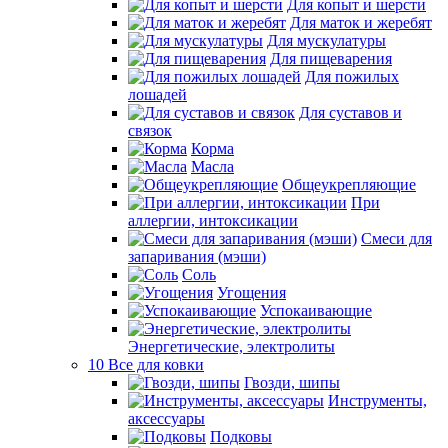
Для копыт и шерсти
Для маток и жеребят
Для мускулатуры
Для пищеварения
Для пожилых
лошадей
Для суставов и
связок
Корма
Масла
Общеукрепляющие
При
аллергии, интоксикации
Смеси для
запаривания (мэши)
Соль
Угощения
Успокаивающие
Энергетические, электролиты
10 Все для ковки
Гвозди, шипы
Инструменты,
аксессуары
Подковы