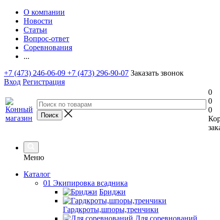
О компании
Новости
Статьи
Вопрос-ответ
Соревнования
...
+7 (473) 246-06-09
+7 (473) 296-90-07
Заказать звонок
Вход
Регистрация
0
0
0
Ко
зак
Меню
Каталог
01 Экипировка всадника
Бриджи
Гардкроты,шпоры,тренчики
Для соревнований