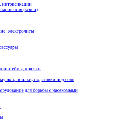
, интоксикации
апаривания (мэши)
ие, электролиты
сессуары
ронштейны, крючки
мушки, поилки, подставки под соль
орудование для борьбы с насекомыми
ы
ты