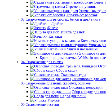
Седла 
Стремена,путлища
Упряжь выездна
Упряжь с/х рабочая
03 Снаряжение для рысистых бегов и драйвинга
Драйвинг
Железо
Защита для ног
Качалки
Комплектующие
Упряжь ры
Ушки и наглазники
Экипировка для
Брюки непромокаемые Wahlstein для н
04 Снаряжение для скачек
Огол
Сбор к седлу
Скаковые седла
Экипировка для жок
05 Снаряжение для пони, жеребят, осликов
Оголовье, недоуздки
Сбор к седлу для по
Седла для пони
Упряжь
06 Снаряжение вестерн