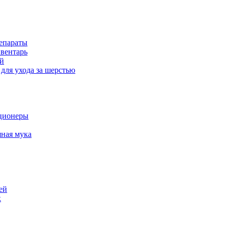
епараты
вентарь
й
для ухода за шерстью
ционеры
ная мука
ей
к