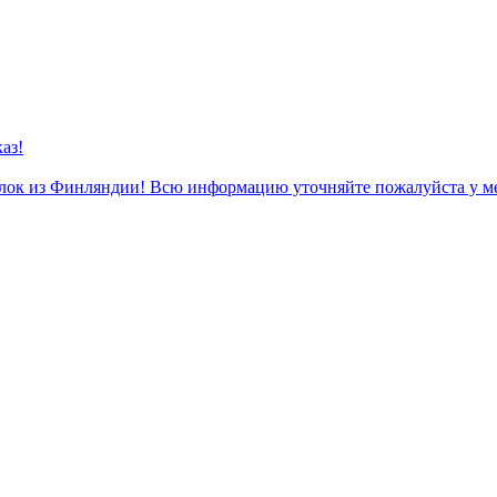
аз!
к из Финляндии! Всю информацию уточняйте пожалуйста у м