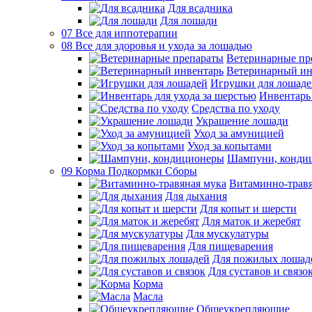
Для всадника
Для лошади
07 Все для иппотерапии
08 Все для здоровья и ухода за лошадью
Ветеринарные пр
Ветеринарный ин
Игрушки для лошаде
Инвентарь 
Средства по уходу
Украшение лошади
Уход за амуницией
Уход за копытами
Шампуни, конди
09 Корма Подкормки Сборы
Витаминно-травя
Для дыхания
Для копыт и шерсти
Для маток и жеребят
Для мускулатуры
Для пищеварения
Для пожилых лошад
Для суставов и связо
Корма
Масла
Общеукрепляющие