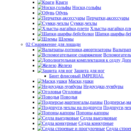
Краги
Носки,гольфы
Обувь
Перчатки,аксессуары
Сумки,чехлы
Хлысты,нагайки,пл
Шапки,шарфы,бе
Шлемы
02 Снаряжение для лошади
Вальтра
Вспомогатель
Допо
Железо
Защита для ног
Бинт флисовый IMPERIAL
Маски,ушки
Недоуздки,чумбуры
Оголовья
Поводья
Подперсье,м
Подпруги,чех
Попоны,капоры
Седла выездковые
Седла конкурные
Седла строе