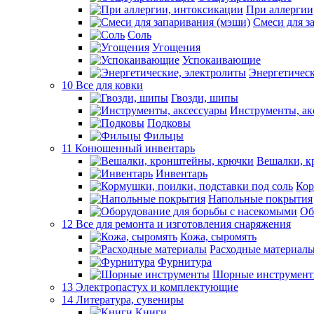
При аллергии
Смеси для з
Соль
Угощения
Успокаивающие
Энергетическ
10 Все для ковки
Гвозди, шипы
Инструменты, ак
Подковы
Фильцы
11 Конюшенный инвентарь
Вешалки, к
Инвентарь
Кор
Напольные покрытия
Об
12 Все для ремонта и изготовления снаряжения
Кожа, сыромять
Расходные материал
Фурнитура
Шорные инструмен
13 Электропастух и комплектующие
14 Литература, сувениры
Книги