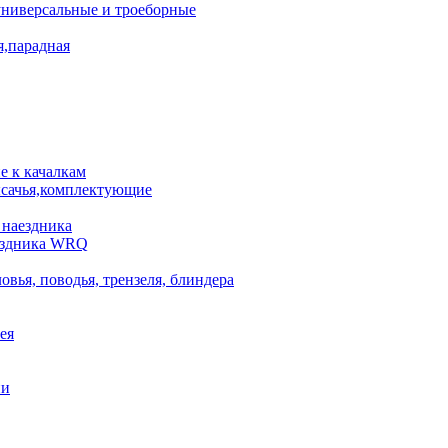
универсальные и троеборные
я,парадная
 к качалкам
сачья,комплектующие
 наездника
аездника WRQ
овья, поводья, трензеля, блиндера
ея
ни