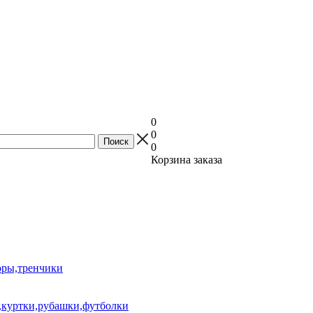
0
0
0
Корзина заказа
оры,тренчики
куртки,рубашки,футболки