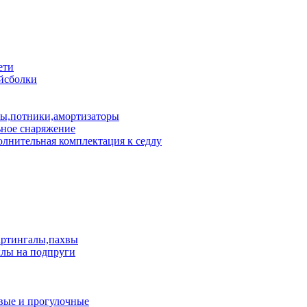
ети
йсболки
пы,потники,амортизаторы
ное снаряжение
лнительная комплектация к седлу
артингалы,пахвы
лы на подпруги
вые и прогулочные