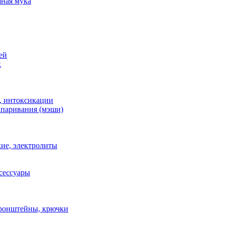
ная мука
ей
к
, интоксикации
апаривания (мэши)
ие, электролиты
сессуары
ронштейны, крючки