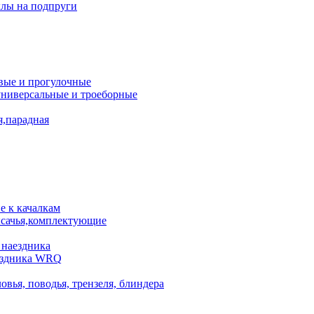
лы на подпруги
вые и прогулочные
универсальные и троеборные
я,парадная
 к качалкам
сачья,комплектующие
 наездника
аездника WRQ
овья, поводья, трензеля, блиндера