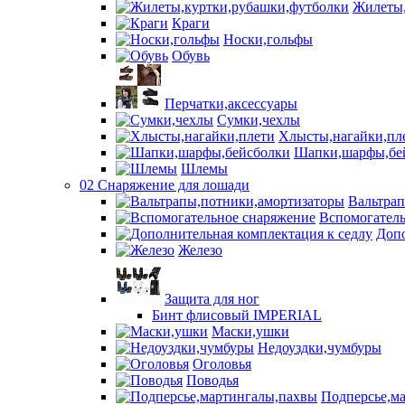
Жилеты,
Краги
Носки,гольфы
Обувь
Перчатки,аксессуары
Сумки,чехлы
Хлысты,нагайки,пл
Шапки,шарфы,бе
Шлемы
02 Снаряжение для лошади
Вальтра
Вспомогатель
Допо
Железо
Защита для ног
Бинт флисовый IMPERIAL
Маски,ушки
Недоуздки,чумбуры
Оголовья
Поводья
Подперсье,м