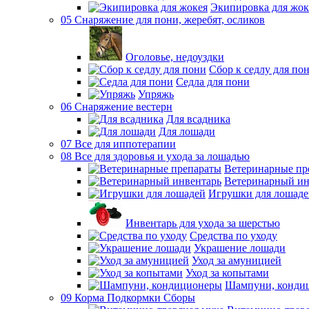
Экипировка для жок
05 Снаряжение для пони, жеребят, осликов
Оголовье, недоуздки
Сбор к седлу для по
Седла для пони
Упряжь
06 Снаряжение вестерн
Для всадника
Для лошади
07 Все для иппотерапии
08 Все для здоровья и ухода за лошадью
Ветеринарные пр
Ветеринарный ин
Игрушки для лошаде
Инвентарь для ухода за шерстью
Средства по уходу
Украшение лошади
Уход за амуницией
Уход за копытами
Шампуни, конди
09 Корма Подкормки Сборы