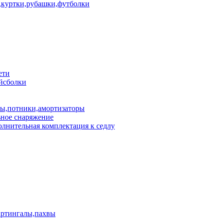
куртки,рубашки,футболки
ети
йсболки
пы,потники,амортизаторы
ное снаряжение
лнительная комплектация к седлу
артингалы,пахвы