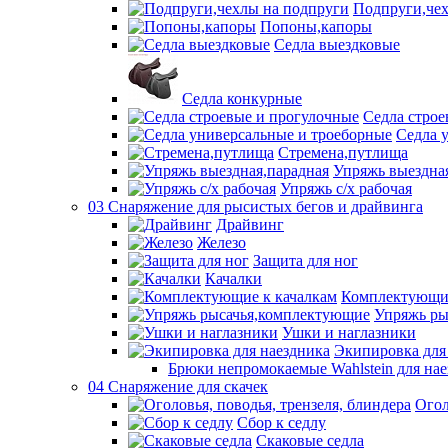
Подпруги,чех
Попоны,капоры
Седла выездковые
Седла конкурные
Седла строе
Седла 
Стремена,путлища
Упряжь выездна
Упряжь с/х рабочая
03 Снаряжение для рысистых бегов и драйвинга
Драйвинг
Железо
Защита для ног
Качалки
Комплектующие
Упряжь ры
Ушки и наглазники
Экипировка для
Брюки непромокаемые Wahlstein для н
04 Снаряжение для скачек
Огол
Сбор к седлу
Скаковые седла