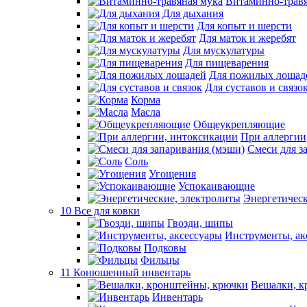
Витаминно-травя
Для дыхания
Для копыт и шерсти
Для маток и жеребят
Для мускулатуры
Для пищеварения
Для пожилых лошад
Для суставов и связо
Корма
Масла
Общеукрепляющие
При аллергии
Смеси для з
Соль
Угощения
Успокаивающие
Энергетическ
10 Все для ковки
Гвозди, шипы
Инструменты, ак
Подковы
Фильцы
11 Конюшенный инвентарь
Вешалки, к
Инвентарь