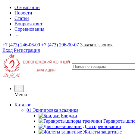
О компании
Новости
Статьи
Вопрос-ответ
Соревнования
...
+7 (473) 246-06-09
+7 (473) 296-90-07
Заказать звонок
Вход
Регистрация
Меню
Каталог
01 Экипировка всадника
Бриджи
Гардкроты,шп
Для соревнований
Жилеты защитные