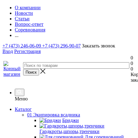
О компании
Новости
Статьи
Вопрос-ответ
Соревнования
...
+7 (473) 246-06-09
+7 (473) 296-90-07
Заказать звонок
Вход
Регистрация
0
0
0
Ко
зак
Меню
Каталог
01 Экипировка всадника
Бриджи
Гардкроты,шпоры,тренчики
Для соревнований