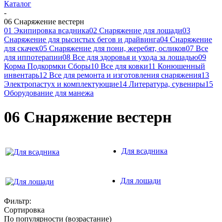
Каталог
-
06 Снаряжение вестерн
01 Экипировка всадника
02 Снаряжение для лошади
03
Снаряжение для рысистых бегов и драйвинга
04 Снаряжение
для скачек
05 Снаряжение для пони, жеребят, осликов
07 Все
для иппотерапии
08 Все для здоровья и ухода за лошадью
09
Корма Подкормки Сборы
10 Все для ковки
11 Конюшенный
инвентарь
12 Все для ремонта и изготовления снаряжения
13
Электропастух и комплектующие
14 Литература, сувениры
15
Оборудование для манежа
06 Снаряжение вестерн
Для всадника
Для лошади
Фильтр:
Сортировка
По популярности (возрастание)