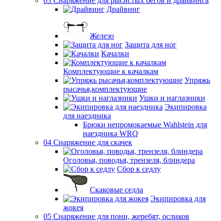
03 Снаряжение для рысистых бегов и драйвинга
Драйвинг
Железо
Защита для ног
Качалки
Комплектующие к качалкам
Упряжь
рысачья,комплектующие
Ушки и наглазники
Экипировка
для наездника
Брюки непромокаемые Wahlstein для
наездника WRQ
04 Снаряжение для скачек
Оголовья, поводья, трензеля, блиндера
Сбор к седлу
Скаковые седла
Экипировка для
жокея
05 Снаряжение для пони, жеребят, осликов