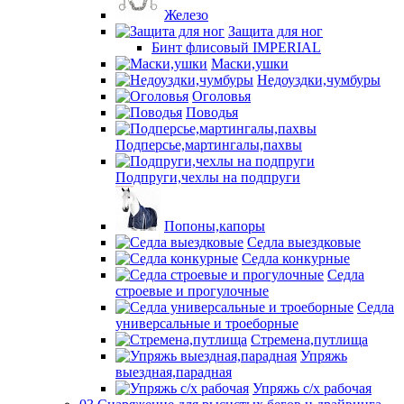
Железо
Защита для ног
Бинт флисовый IMPERIAL
Маски,ушки
Недоуздки,чумбуры
Оголовья
Поводья
Подперсье,мартингалы,пахвы
Подпруги,чехлы на подпруги
Попоны,капоры
Седла выездковые
Седла конкурные
Седла
строевые и прогулочные
Седла
универсальные и троеборные
Стремена,путлища
Упряжь
выездная,парадная
Упряжь с/х рабочая