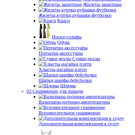
Жилеты защитные
Жилеты,куртки,рубашки,футболки
Краги
Носки,гольфы
Обувь
Перчатки,аксессуары
Сумки,чехлы
Хлысты,нагайки,плети
Шапки,шарфы,бейсболки
Шлемы
02 Снаряжение для лошади
Вальтрапы,потники,амортизаторы
Вспомогательное снаряжение
Дополнительная комплектация к седлу