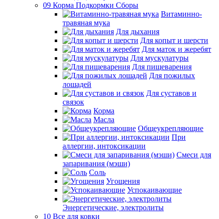
09 Корма Подкормки Сборы
Витаминно-
травяная мука
Для дыхания
Для копыт и шерсти
Для маток и жеребят
Для мускулатуры
Для пищеварения
Для пожилых
лошадей
Для суставов и
связок
Корма
Масла
Общеукрепляющие
При
аллергии, интоксикации
Смеси для
запаривания (мэши)
Соль
Угощения
Успокаивающие
Энергетические, электролиты
10 Все для ковки