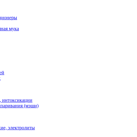
ционеры
ная мука
ей
к
, интоксикации
апаривания (мэши)
ие, электролиты