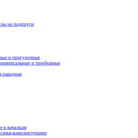
лы на подпруги
вые и прогулочные
универсальные и троеборные
я,парадная
 к качалкам
сачья,комплектующие