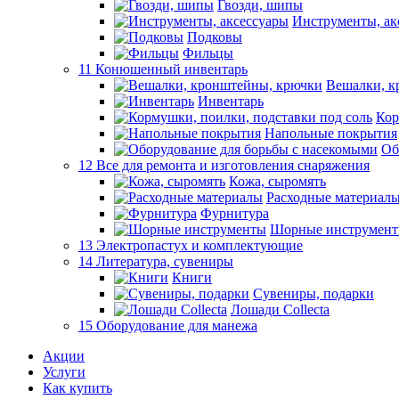
Гвозди, шипы
Инструменты, ак
Подковы
Фильцы
11 Конюшенный инвентарь
Вешалки, к
Инвентарь
Кор
Напольные покрытия
Об
12 Все для ремонта и изготовления снаряжения
Кожа, сыромять
Расходные материал
Фурнитура
Шорные инструмен
13 Электропастух и комплектующие
14 Литература, сувениры
Книги
Сувениры, подарки
Лошади Collecta
15 Оборудование для манежа
Акции
Услуги
Как купить