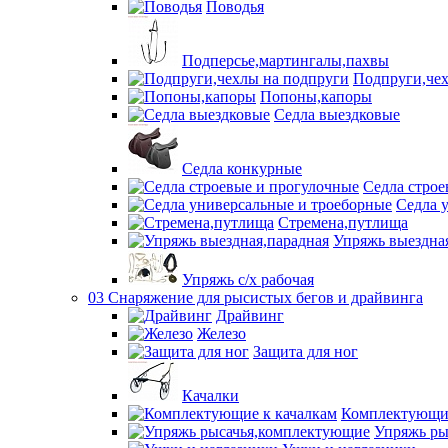
Поводья
Подперсье,мартингалы,пахвы
Подпруги,чех
Попоны,капоры
Седла выездковые
Седла конкурные
Седла строе
Седла 
Стремена,путлища
Упряжь выездна
Упряжь с/х рабочая
03 Снаряжение для рысистых бегов и драйвинга
Драйвинг
Железо
Защита для ног
Качалки
Комплектующие
Упряжь ры