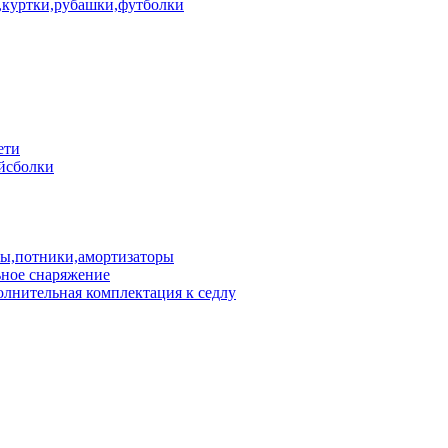
куртки,рубашки,футболки
ети
йсболки
пы,потники,амортизаторы
ное снаряжение
лнительная комплектация к седлу