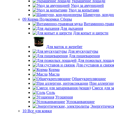
Украшение лошади
Уход за амуницией
Уход за копытами
Шампуни, конди
09 Корма Подкормки Сборы
Витаминно-травя
Для дыхания
Для копыт и шерсти
Для маток и жеребят
Для мускулатуры
Для пищеварения
Для пожилых лошад
Для суставов и связо
Корма
Масла
Общеукрепляющие
При аллергии
Смеси для з
Соль
Угощения
Успокаивающие
Энергетическ
10 Все для ковки