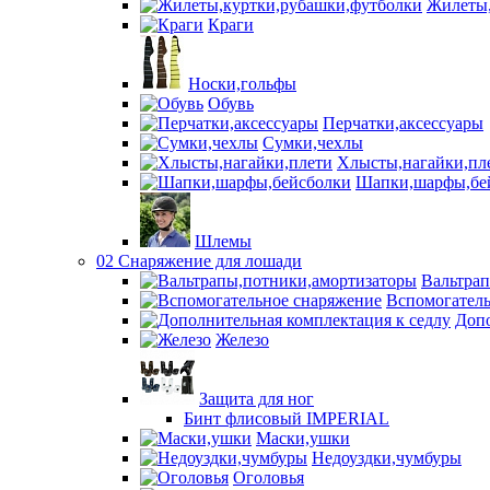
Жилеты,
Краги
Носки,гольфы
Обувь
Перчатки,аксессуары
Сумки,чехлы
Хлысты,нагайки,пл
Шапки,шарфы,бе
Шлемы
02 Снаряжение для лошади
Вальтра
Вспомогатель
Допо
Железо
Защита для ног
Бинт флисовый IMPERIAL
Маски,ушки
Недоуздки,чумбуры
Оголовья