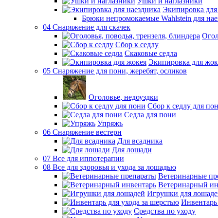
Ушки и наглазники
Экипировка для
Брюки непромокаемые Wahlstein для н
04 Снаряжение для скачек
Огол
Сбор к седлу
Скаковые седла
Экипировка для жок
05 Снаряжение для пони, жеребят, осликов
Оголовье, недоуздки
Сбор к седлу для по
Седла для пони
Упряжь
06 Снаряжение вестерн
Для всадника
Для лошади
07 Все для иппотерапии
08 Все для здоровья и ухода за лошадью
Ветеринарные пр
Ветеринарный ин
Игрушки для лошаде
Инвентарь 
Средства по уходу