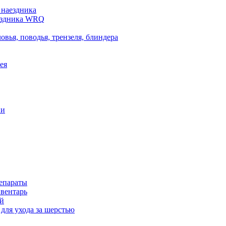
 наездника
аездника WRQ
овья, поводья, трензеля, блиндера
ея
ни
епараты
вентарь
й
для ухода за шерстью