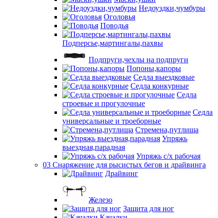
Недоуздки,чумбуры
Оголовья
Поводья
Подперсье,мартингалы,пахвы
Подпруги,чехлы на подпруги
Попоны,капоры
Седла выездковые
Седла конкурные
Седла
строевые и прогулочные
Седла
универсальные и троеборные
Стремена,путлища
Упряжь
выездная,парадная
Упряжь с/х рабочая
03 Снаряжение для рысистых бегов и драйвинга
Драйвинг
Железо
Защита для ног
Качалки