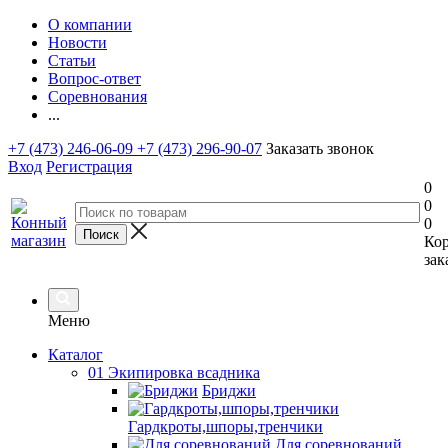
О компании
Новости
Статьи
Вопрос-ответ
Соревнования
...
+7 (473) 246-06-09
+7 (473) 296-90-07
Заказать звонок
Вход
Регистрация
0
0
0
Ко
зак
Меню
Каталог
01 Экипировка всадника
Бриджи
Гардкроты,шпоры,тренчики
Для соревнований