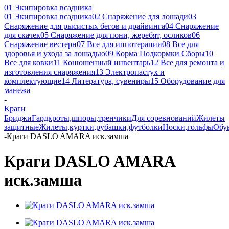
01 Экипировка всадника
01 Экипировка всадника
02 Снаряжение для лошади
03
Снаряжение для рысистых бегов и драйвинга
04 Снаряжение
для скачек
05 Снаряжение для пони, жеребят, осликов
06
Снаряжение вестерн
07 Все для иппотерапии
08 Все для
здоровья и ухода за лошадью
09 Корма Подкормки Сборы
10
Все для ковки
11 Конюшенный инвентарь
12 Все для ремонта и
изготовления снаряжения
13 Электропастух и
комплектующие
14 Литература, сувениры
15 Оборудование для
манежа
-
Краги
Бриджи
Гардкроты,шпоры,тренчики
Для соревнований
Жилеты
защитные
Жилеты,куртки,рубашки,футболки
Носки,гольфы
Обу
-
Краги DASLO AMARA иск.замша
Краги DASLO AMARA
иск.замша