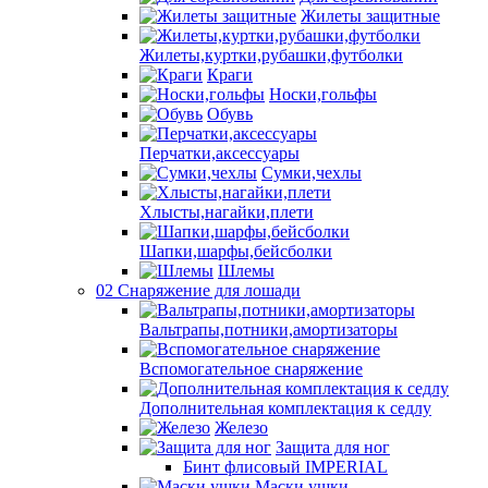
Жилеты защитные
Жилеты,куртки,рубашки,футболки
Краги
Носки,гольфы
Обувь
Перчатки,аксессуары
Сумки,чехлы
Хлысты,нагайки,плети
Шапки,шарфы,бейсболки
Шлемы
02 Снаряжение для лошади
Вальтрапы,потники,амортизаторы
Вспомогательное снаряжение
Дополнительная комплектация к седлу
Железо
Защита для ног
Бинт флисовый IMPERIAL
Маски,ушки