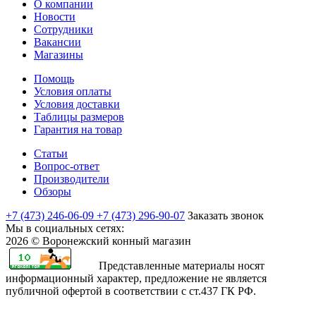
О компании
Новости
Сотрудники
Вакансии
Магазины
Помощь
Условия оплаты
Условия доставки
Таблицы размеров
Гарантия на товар
Статьи
Вопрос-ответ
Производители
Обзоры
+7 (473) 246-06-09
+7 (473) 296-90-07
Заказать звонок
Мы в социальных сетях:
2026 © Воронежский конный магазин
Представленные материалы носят
информационный характер, предложение не является
публичной офертой в соответствии с ст.437 ГК РФ.
rajasthani
sharchat
airi
minamoto
first
bangli
arab
fapvideo
very
amma
bengaluru
sex
moketa
kapamilya
صور