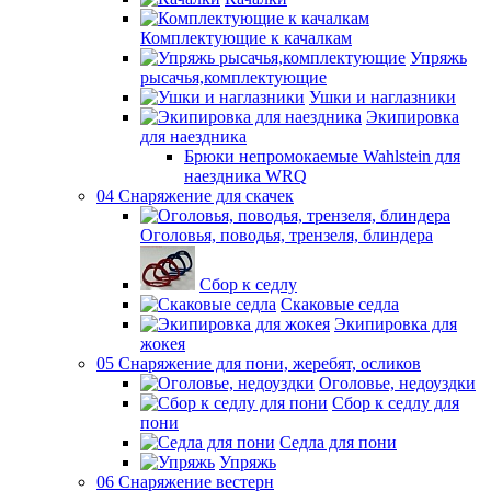
Комплектующие к качалкам
Упряжь
рысачья,комплектующие
Ушки и наглазники
Экипировка
для наездника
Брюки непромокаемые Wahlstein для
наездника WRQ
04 Снаряжение для скачек
Оголовья, поводья, трензеля, блиндера
Сбор к седлу
Скаковые седла
Экипировка для
жокея
05 Снаряжение для пони, жеребят, осликов
Оголовье, недоуздки
Сбор к седлу для
пони
Седла для пони
Упряжь
06 Снаряжение вестерн