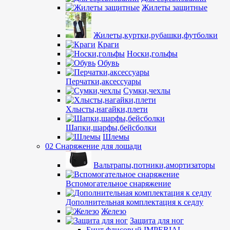
Жилеты защитные
Жилеты,куртки,рубашки,футболки
Краги
Носки,гольфы
Обувь
Перчатки,аксессуары
Сумки,чехлы
Хлысты,нагайки,плети
Шапки,шарфы,бейсболки
Шлемы
02 Снаряжение для лошади
Вальтрапы,потники,амортизаторы
Вспомогательное снаряжение
Дополнительная комплектация к седлу
Железо
Защита для ног
Бинт флисовый IMPERIAL