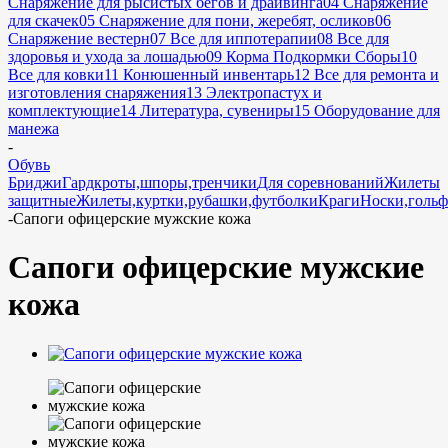
Снаряжение для рысистых бегов и драйвинга
04 Снаряжение
для скачек
05 Снаряжение для пони, жеребят, осликов
06
Снаряжение вестерн
07 Все для иппотерапии
08 Все для
здоровья и ухода за лошадью
09 Корма Подкормки Сборы
10
Все для ковки
11 Конюшенный инвентарь
12 Все для ремонта и
изготовления снаряжения
13 Электропастух и
комплектующие
14 Литература, сувениры
15 Оборудование для
манежа
-
Обувь
Бриджи
Гардкроты,шпоры,тренчики
Для соревнований
Жилеты
защитные
Жилеты,куртки,рубашки,футболки
Краги
Носки,голь
-
Сапоги офицерские мужские кожа
Сапоги офицерские мужские
кожа