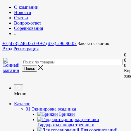
О компании
Новости
Статьи
Вопрос-ответ
Соревнования
...
+7 (473) 246-06-09
+7 (473) 296-90-07
Заказать звонок
Вход
Регистрация
0
0
0
Ко
зак
Меню
Каталог
01 Экипировка всадника
Бриджи
Гардкроты,шпоры,тренчики
Для соревнований