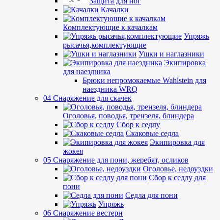
Защита для ног
Качалки
Комплектующие к качалкам
Упряжь
рысачья,комплектующие
Ушки и наглазники
Экипировка
для наездника
Брюки непромокаемые Wahlstein для
наездника WRQ
04 Снаряжение для скачек
Оголовья, поводья, трензеля, блиндера
Сбор к седлу
Скаковые седла
Экипировка для
жокея
05 Снаряжение для пони, жеребят, осликов
Оголовье, недоуздки
Сбор к седлу для
пони
Седла для пони
Упряжь
06 Снаряжение вестерн