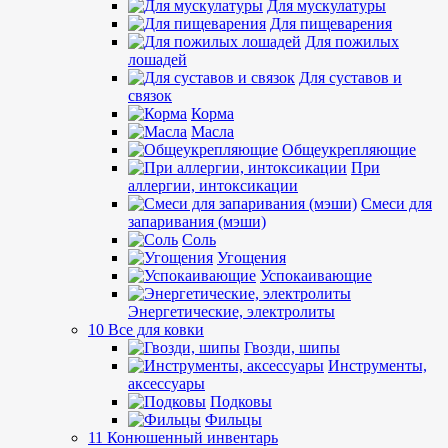
Для мускулатуры
Для пищеварения
Для пожилых
лошадей
Для суставов и
связок
Корма
Масла
Общеукрепляющие
При
аллергии, интоксикации
Смеси для
запаривания (мэши)
Соль
Угощения
Успокаивающие
Энергетические, электролиты
10 Все для ковки
Гвозди, шипы
Инструменты,
аксессуары
Подковы
Фильцы
11 Конюшенный инвентарь