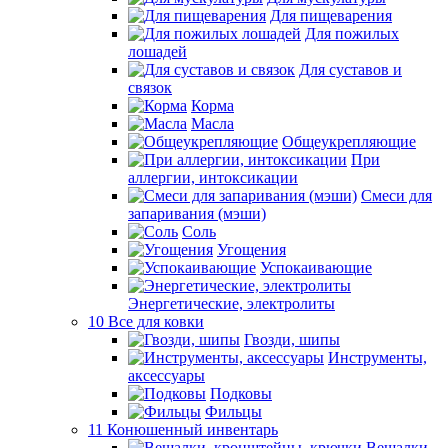
Для пищеварения
Для пожилых
лошадей
Для суставов и
связок
Корма
Масла
Общеукрепляющие
При
аллергии, интоксикации
Смеси для
запаривания (мэши)
Соль
Угощения
Успокаивающие
Энергетические, электролиты
10 Все для ковки
Гвозди, шипы
Инструменты,
аксессуары
Подковы
Фильцы
11 Конюшенный инвентарь
Вешалки,