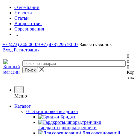
О компании
Новости
Статьи
Вопрос-ответ
Соревнования
...
+7 (473) 246-06-09
+7 (473) 296-90-07
Заказать звонок
Вход
Регистрация
0
0
0
Ко
зак
Меню
Каталог
01 Экипировка всадника
Бриджи
Гардкроты,шпоры,тренчики
Для соревнований