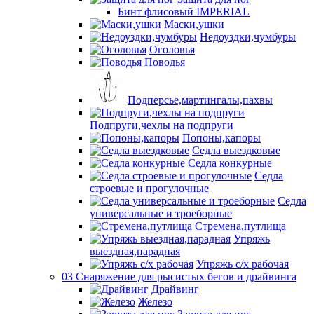
Бинт флисовый IMPERIAL
Маски,ушки
Недоуздки,чумбуры
Оголовья
Поводья
Подперсье,мартингалы,пахвы
Подпруги,чехлы на подпруги
Попоны,капоры
Седла выездковые
Седла конкурные
Седла
строевые и прогулочные
Седла
универсальные и троеборные
Стремена,путлища
Упряжь
выездная,парадная
Упряжь с/х рабочая
03 Снаряжение для рысистых бегов и драйвинга
Драйвинг
Железо