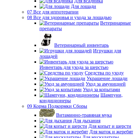
Для всадника
Для лошади
07 Все для иппотерапии
08 Все для здоровья и ухода за лошадью
Ветеринарные
препараты
Ветеринарный инвентарь
Игрушки для
лошадей
Инвентарь для ухода за шерстью
Средства по уходу
Украшение лошади
Уход за амуницией
Уход за копытами
Шампуни,
кондиционеры
09 Корма Подкормки Сборы
Витаминно-травяная мука
Для дыхания
Для копыт и шерсти
Для маток и жеребят
Для мускулатуры