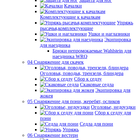
Защита для ног
Качалки
Комплектующие к качалкам
Упряжь
рысачья,комплектующие
Ушки и наглазники
Экипировка
для наездника
Брюки непромокаемые Wahlstein для
наездника WRQ
04 Снаряжение для скачек
Оголовья, поводья, трензеля, блиндера
Сбор к седлу
Скаковые седла
Экипировка для
жокея
05 Снаряжение для пони, жеребят, осликов
Оголовье, недоуздки
Сбор к седлу для
пони
Седла для пони
Упряжь
06 Снаряжение вестерн