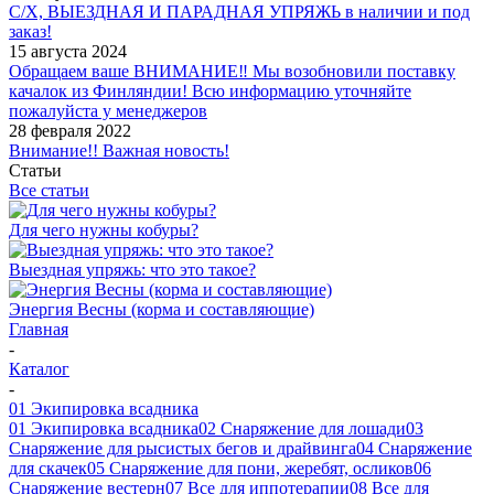
С/Х, ВЫЕЗДНАЯ И ПАРАДНАЯ УПРЯЖЬ в наличии и под
заказ!
15 августа 2024
Обращаем ваше ВНИМАНИЕ‼ Мы возобновили поставку
качалок из Финляндии! Всю информацию уточняйте
пожалуйста у менеджеров
28 февраля 2022
Внимание!! Важная новость!
Статьи
Все статьи
Для чего нужны кобуры?
Выездная упряжь: что это такое?
Энергия Весны (корма и составляющие)
Главная
-
Каталог
-
01 Экипировка всадника
01 Экипировка всадника
02 Снаряжение для лошади
03
Снаряжение для рысистых бегов и драйвинга
04 Снаряжение
для скачек
05 Снаряжение для пони, жеребят, осликов
06
Снаряжение вестерн
07 Все для иппотерапии
08 Все для