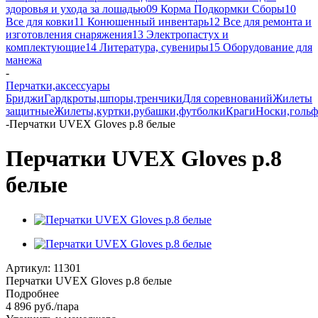
здоровья и ухода за лошадью
09 Корма Подкормки Сборы
10
Все для ковки
11 Конюшенный инвентарь
12 Все для ремонта и
изготовления снаряжения
13 Электропастух и
комплектующие
14 Литература, сувениры
15 Оборудование для
манежа
-
Перчатки,аксессуары
Бриджи
Гардкроты,шпоры,тренчики
Для соревнований
Жилеты
защитные
Жилеты,куртки,рубашки,футболки
Краги
Носки,голь
-
Перчатки UVEX Gloves р.8 белые
Перчатки UVEX Gloves р.8
белые
Артикул:
11301
Перчатки UVEX Gloves р.8 белые
Подробнее
4 896
руб.
/пара