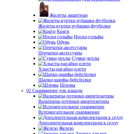
Жилеты защитные
Жилеты,куртки,рубашки,футболки
Краги
Носки,гольфы
Обувь
Перчатки,аксессуары
Сумки,чехлы
Хлысты,нагайки,плети
Шапки,шарфы,бейсболки
Шлемы
02 Снаряжение для лошади
Вальтрапы,потники,амортизаторы
Вспомогательное снаряжение
Дополнительная комплектация к седлу
Железо
Защита для ног