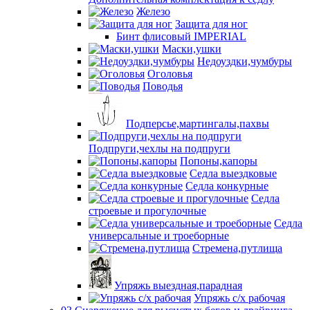
Железо
Защита для ног
Бинт флисовый IMPERIAL
Маски,ушки
Недоуздки,чумбуры
Оголовья
Поводья
Подперсье,мартингалы,пахвы
Подпруги,чехлы на подпруги
Попоны,капоры
Седла выездковые
Седла конкурные
Седла
строевые и прогулочные
Седла
универсальные и троеборные
Стремена,путлища
Упряжь выездная,парадная
Упряжь с/х рабочая