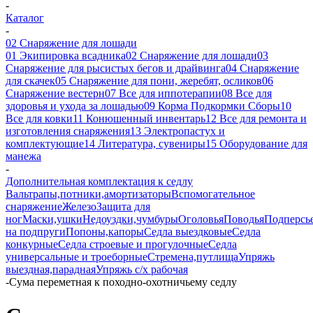
-
Каталог
-
02 Снаряжение для лошади
01 Экипировка всадника
02 Снаряжение для лошади
03
Снаряжение для рысистых бегов и драйвинга
04 Снаряжение
для скачек
05 Снаряжение для пони, жеребят, осликов
06
Снаряжение вестерн
07 Все для иппотерапии
08 Все для
здоровья и ухода за лошадью
09 Корма Подкормки Сборы
10
Все для ковки
11 Конюшенный инвентарь
12 Все для ремонта и
изготовления снаряжения
13 Электропастух и
комплектующие
14 Литература, сувениры
15 Оборудование для
манежа
-
Дополнительная комплектация к седлу
Вальтрапы,потники,амортизаторы
Вспомогательное
снаряжение
Железо
Защита для
ног
Маски,ушки
Недоуздки,чумбуры
Оголовья
Поводья
Подперсь
на подпруги
Попоны,капоры
Седла выездковые
Седла
конкурные
Седла строевые и прогулочные
Седла
универсальные и троеборные
Стремена,путлища
Упряжь
выездная,парадная
Упряжь с/х рабочая
-
Сума переметная к походно-охотничьему седлу