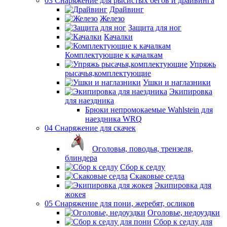
03 Снаряжение для рысистых бегов и драйвинга
Драйвинг
Железо
Защита для ног
Качалки
Комплектующие к качалкам
Упряжь
рысачья,комплектующие
Ушки и наглазники
Экипировка
для наездника
Брюки непромокаемые Wahlstein для
наездника WRQ
04 Снаряжение для скачек
Оголовья, поводья, трензеля,
блиндера
Сбор к седлу
Скаковые седла
Экипировка для
жокея
05 Снаряжение для пони, жеребят, осликов
Оголовье, недоуздки
Сбор к седлу для