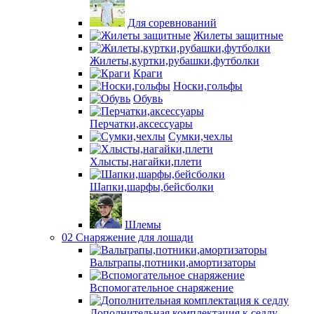
Для соревнований
Жилеты защитные
Жилеты,куртки,рубашки,футболки
Краги
Носки,гольфы
Обувь
Перчатки,аксессуары
Сумки,чехлы
Хлысты,нагайки,плети
Шапки,шарфы,бейсболки
Шлемы
02 Снаряжение для лошади
Вальтрапы,потники,амортизаторы
Вспомогательное снаряжение
Дополнительная комплектация к седлу