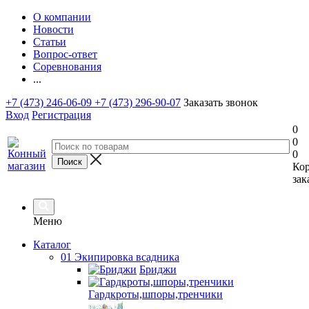
О компании
Новости
Статьи
Вопрос-ответ
Соревнования
...
+7 (473) 246-06-09
+7 (473) 296-90-07
Заказать звонок
Вход
Регистрация
0
0
0
Ко
зак
Меню
Каталог
01 Экипировка всадника
Бриджи
Гардкроты,шпоры,тренчики