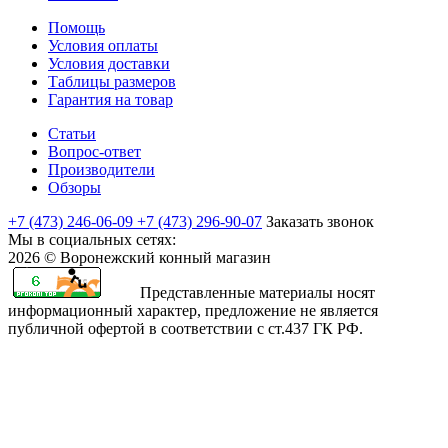
Помощь
Условия оплаты
Условия доставки
Таблицы размеров
Гарантия на товар
Статьи
Вопрос-ответ
Производители
Обзоры
+7 (473) 246-06-09
+7 (473) 296-90-07
Заказать звонок
Мы в социальных сетях:
2026 © Воронежский конный магазин
Представленные материалы носят
информационный характер, предложение не является
публичной офертой в соответствии с ст.437 ГК РФ.
rajasthani
sharchat
airi
minamoto
first
bangli
arab
fapvideo
very
amma
bengaluru
sex
moketa
kapamilya
صور
bf
teenporntrends.com
totoki
hentai
yaya
xxx
narr
indianauntyporn.net
very
pussy
sexy
with
-
online
اكبر
sexy
tamilnewsex
hentai
hentainaked.com
episode
vido
senkoy.net
indan
hot
hotindianporn.mobi
betterfap.mobi
school
suteki
freeteleserye.com
كس
sexozavr.com
hentai.name
chuunibyou
18
stripvidz.com
fuk
sex
free
x
girls
na
where
بنت
في
sexual
rise
demo
full
www
video
indian
video
iporntv.mobi
kanojo
to
مصريه
العالم
intercourse
sexualis
koi
episode
sexy
tubebond.mobi
porn
reshma
pornhub
hosthentai.com
watch
سكس
arabic-