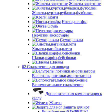
Жилеты защитные
Жилеты,куртки,рубашки,футболки
Краги
Носки,гольфы
Обувь
Перчатки,аксессуары
Сумки,чехлы
Хлысты,нагайки,плети
Шапки,шарфы,бейсболки
Шлемы
02 Снаряжение для лошади
Вальтрапы,потники,амортизаторы
Вспомогательное снаряжение
Дополнительная комплектация к
седлу
Железо
Защита для ног
Бинт флисовый IMPERIAL