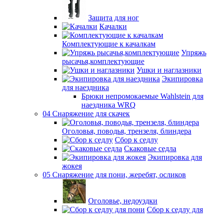
Защита для ног
Качалки
Комплектующие к качалкам
Упряжь
рысачья,комплектующие
Ушки и наглазники
Экипировка
для наездника
Брюки непромокаемые Wahlstein для
наездника WRQ
04 Снаряжение для скачек
Оголовья, поводья, трензеля, блиндера
Сбор к седлу
Скаковые седла
Экипировка для
жокея
05 Снаряжение для пони, жеребят, осликов
Оголовье, недоуздки
Сбор к седлу для