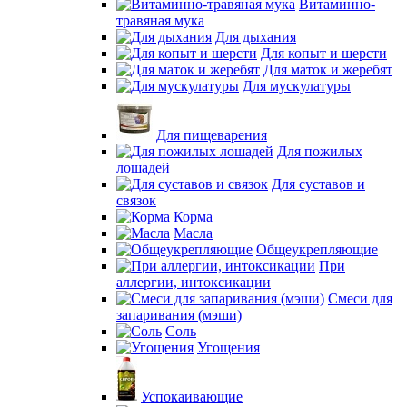
Витаминно-
травяная мука
Для дыхания
Для копыт и шерсти
Для маток и жеребят
Для мускулатуры
Для пищеварения
Для пожилых
лошадей
Для суставов и
связок
Корма
Масла
Общеукрепляющие
При
аллергии, интоксикации
Смеси для
запаривания (мэши)
Соль
Угощения
Успокаивающие