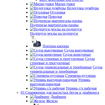
Маски,ушки
Недоуздки,чумбуры
Оголовья
Поводья
Подперсье,мартингалы,пахвы
Подпруги,чехлы на подпруги
Попоны,капоры
Седла выездковые
Седла конкурные
Седла
строевые и прогулочные
Седла
универсальные и троеборные
Стремена,путлища
Упряжь
выездная,парадная
Упряжь с/х рабочая
03 Снаряжение для рысистых бегов и драйвинга
Драйвинг
Железо