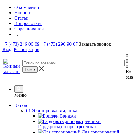
О компании
Новости
Статьи
Вопрос-ответ
Соревнования
...
+7 (473) 246-06-09
+7 (473) 296-90-07
Заказать звонок
Вход
Регистрация
0
0
0
Ко
зак
Меню
Каталог
01 Экипировка всадника
Бриджи
Гардкроты,шпоры,тренчики
Для соревнований