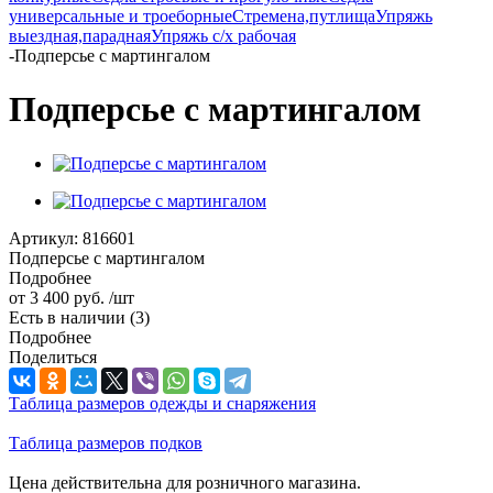
универсальные и троеборные
Стремена,путлища
Упряжь
выездная,парадная
Упряжь с/х рабочая
-
Подперсье с мартингалом
Подперсье с мартингалом
Артикул:
816601
Подперсье с мартингалом
Подробнее
от
3 400 руб.
/шт
Есть в наличии
(3)
Подробнее
Поделиться
Таблица размеров одежды и снаряжения
Таблица размеров подков
Цена действительна для розничного магазина.