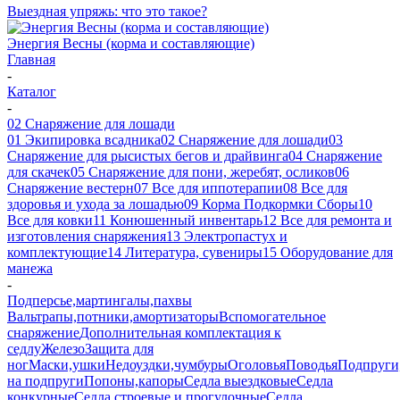
Выездная упряжь: что это такое?
Энергия Весны (корма и составляющие)
Главная
-
Каталог
-
02 Снаряжение для лошади
01 Экипировка всадника
02 Снаряжение для лошади
03
Снаряжение для рысистых бегов и драйвинга
04 Снаряжение
для скачек
05 Снаряжение для пони, жеребят, осликов
06
Снаряжение вестерн
07 Все для иппотерапии
08 Все для
здоровья и ухода за лошадью
09 Корма Подкормки Сборы
10
Все для ковки
11 Конюшенный инвентарь
12 Все для ремонта и
изготовления снаряжения
13 Электропастух и
комплектующие
14 Литература, сувениры
15 Оборудование для
манежа
-
Подперсье,мартингалы,пахвы
Вальтрапы,потники,амортизаторы
Вспомогательное
снаряжение
Дополнительная комплектация к
седлу
Железо
Защита для
ног
Маски,ушки
Недоуздки,чумбуры
Оголовья
Поводья
Подпруги
на подпруги
Попоны,капоры
Седла выездковые
Седла
конкурные
Седла строевые и прогулочные
Седла