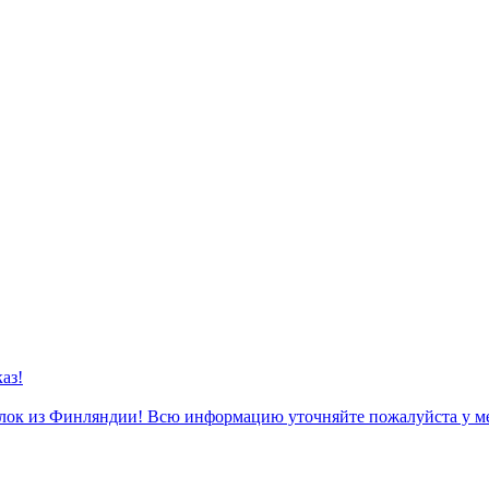
аз!
к из Финляндии! Всю информацию уточняйте пожалуйста у м