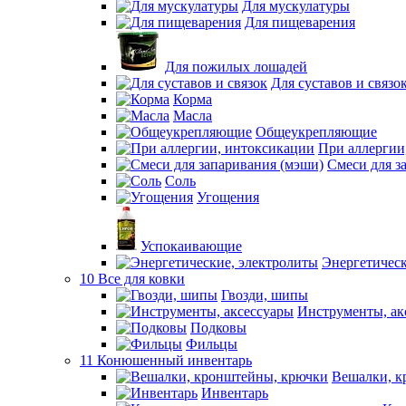
Для мускулатуры
Для пищеварения
Для пожилых лошадей
Для суставов и связо
Корма
Масла
Общеукрепляющие
При аллергии
Смеси для з
Соль
Угощения
Успокаивающие
Энергетическ
10 Все для ковки
Гвозди, шипы
Инструменты, ак
Подковы
Фильцы
11 Конюшенный инвентарь
Вешалки, к
Инвентарь