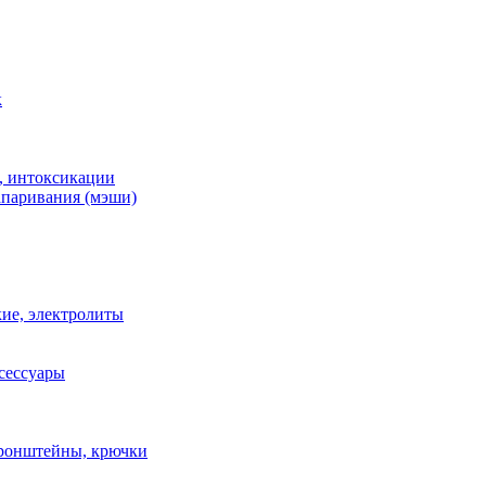
к
, интоксикации
апаривания (мэши)
ие, электролиты
сессуары
ронштейны, крючки