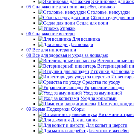
Экипировка для жок
05 Снаряжение для пони, жеребят, осликов
Оголовье, недоуздки
Сбор к седлу для по
Седла для пони
Упряжь
06 Снаряжение вестерн
Для всадника
Для лошади
07 Все для иппотерапии
08 Все для здоровья и ухода за лошадью
Ветеринарные пр
Ветеринарный ин
Игрушки для лошаде
Инвентарь 
Средства по уходу
Украшение лошади
Уход за амуницией
Уход за копытами
Шампуни, конди
09 Корма Подкормки Сборы
Витаминно-травя
Для дыхания
Для копыт и шерсти
Для маток и жеребят