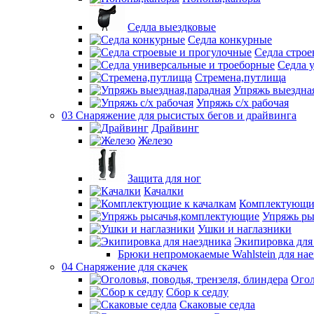
Седла выездковые
Седла конкурные
Седла строе
Седла 
Стремена,путлища
Упряжь выездна
Упряжь с/х рабочая
03 Снаряжение для рысистых бегов и драйвинга
Драйвинг
Железо
Защита для ног
Качалки
Комплектующие
Упряжь ры
Ушки и наглазники
Экипировка для
Брюки непромокаемые Wahlstein для н
04 Снаряжение для скачек
Огол
Сбор к седлу
Скаковые седла