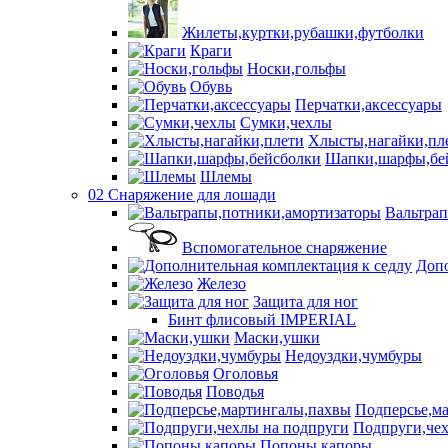
Жилеты,куртки,рубашки,футболки
Краги
Носки,гольфы
Обувь
Перчатки,аксессуары
Сумки,чехлы
Хлысты,нагайки,пл
Шапки,шарфы,бе
Шлемы
02 Снаряжение для лошади
Вальтра
Вспомогательное снаряжение
Допо
Железо
Защита для ног
Бинт флисовый IMPERIAL
Маски,ушки
Недоуздки,чумбуры
Оголовья
Поводья
Подперсье,м
Подпруги,чех
Попоны,капоры