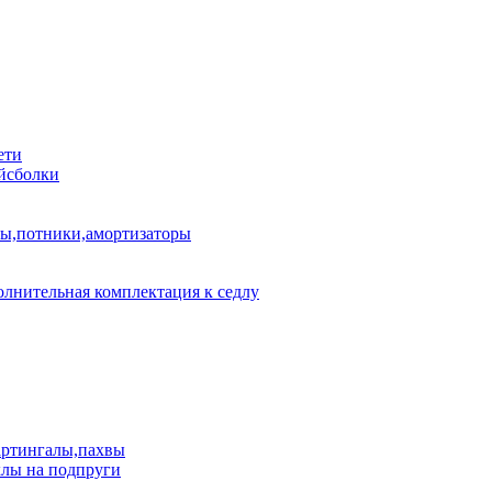
ети
йсболки
пы,потники,амортизаторы
лнительная комплектация к седлу
артингалы,пахвы
лы на подпруги