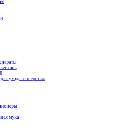
ея
ни
епараты
вентарь
й
для ухода за шерстью
ционеры
ная мука