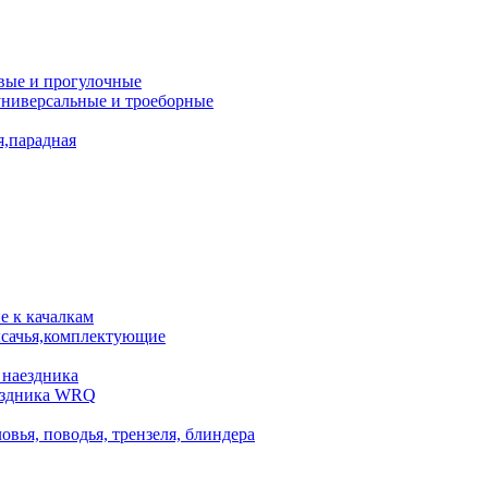
вые и прогулочные
универсальные и троеборные
я,парадная
 к качалкам
сачья,комплектующие
 наездника
аездника WRQ
овья, поводья, трензеля, блиндера