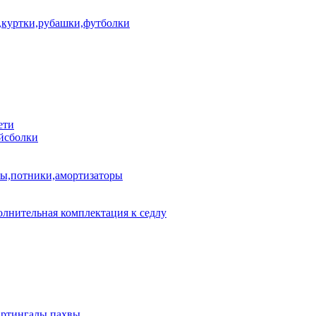
куртки,рубашки,футболки
ети
йсболки
пы,потники,амортизаторы
лнительная комплектация к седлу
артингалы,пахвы