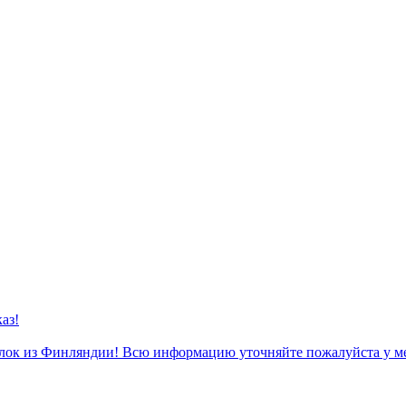
аз!
к из Финляндии! Всю информацию уточняйте пожалуйста у м