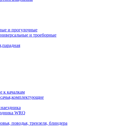
вые и прогулочные
универсальные и троеборные
я,парадная
 к качалкам
сачья,комплектующие
 наездника
аездника WRQ
овья, поводья, трензеля, блиндера