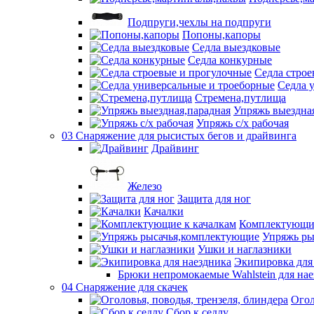
Подпруги,чехлы на подпруги
Попоны,капоры
Седла выездковые
Седла конкурные
Седла строе
Седла 
Стремена,путлища
Упряжь выездна
Упряжь с/х рабочая
03 Снаряжение для рысистых бегов и драйвинга
Драйвинг
Железо
Защита для ног
Качалки
Комплектующие
Упряжь ры
Ушки и наглазники
Экипировка для
Брюки непромокаемые Wahlstein для н
04 Снаряжение для скачек
Огол
Сбор к седлу