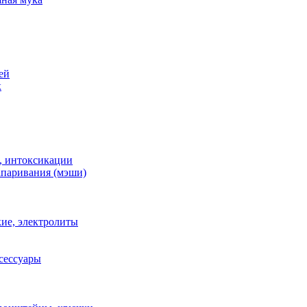
ей
к
, интоксикации
апаривания (мэши)
ие, электролиты
сессуары