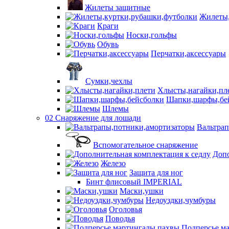
Жилеты защитные
Жилеты,
Краги
Носки,гольфы
Обувь
Перчатки,аксессуары
Сумки,чехлы
Хлысты,нагайки,пл
Шапки,шарфы,бе
Шлемы
02 Снаряжение для лошади
Вальтра
Вспомогательное снаряжение
Допо
Железо
Защита для ног
Бинт флисовый IMPERIAL
Маски,ушки
Недоуздки,чумбуры
Оголовья
Поводья
Подперсье,м