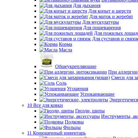
Для дыхания
Для копыт и шерсти
Для маток и жеребят
Для мускулатуры
Для пищеварения
Для пожилых лошад
Для суставов и связо
Корма
Масла
Общеукрепляющие
При аллергии
Смеси для з
Соль
Угощения
Успокаивающие
Энергетическ
10 Все для ковки
Гвозди, шипы
Инструменты, ак
Подковы
Фильцы
11 Конюшенный инвентарь