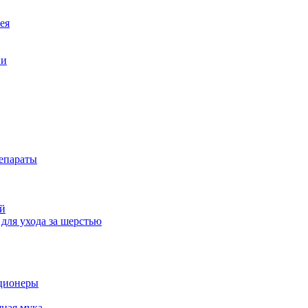
ея
ни
епараты
й
для ухода за шерстью
ционеры
ная мука