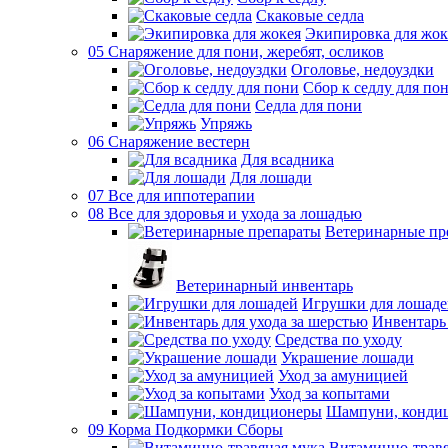
Скаковые седла
Экипировка для жок
05 Снаряжение для пони, жеребят, осликов
Оголовье, недоуздки
Сбор к седлу для по
Седла для пони
Упряжь
06 Снаряжение вестерн
Для всадника
Для лошади
07 Все для иппотерапии
08 Все для здоровья и ухода за лошадью
Ветеринарные пр
Ветеринарный инвентарь
Игрушки для лошаде
Инвентарь 
Средства по уходу
Украшение лошади
Уход за амуницией
Уход за копытами
Шампуни, конди
09 Корма Подкормки Сборы
Витаминно-травя