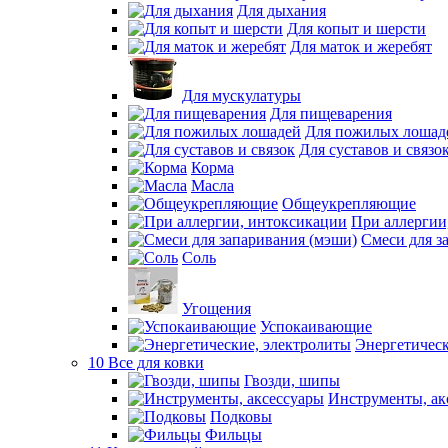
Для дыхания
Для копыт и шерсти
Для маток и жеребят
Для мускулатуры
Для пищеварения
Для пожилых лошад
Для суставов и связо
Корма
Масла
Общеукрепляющие
При аллергии
Смеси для з
Соль
Угощения
Успокаивающие
Энергетическ
10 Все для ковки
Гвозди, шипы
Инструменты, ак
Подковы
Фильцы