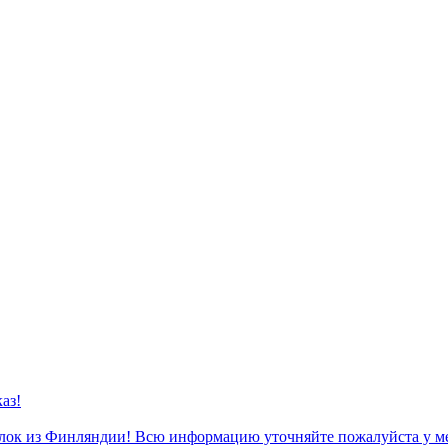
аз!
к из Финляндии! Всю информацию уточняйте пожалуйста у м