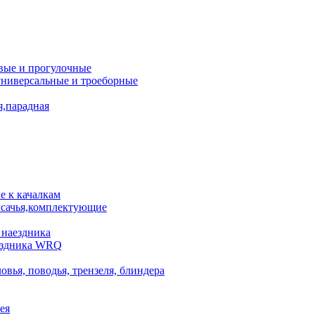
вые и прогулочные
универсальные и троеборные
я,парадная
 к качалкам
сачья,комплектующие
 наездника
аездника WRQ
овья, поводья, трензеля, блиндера
ея