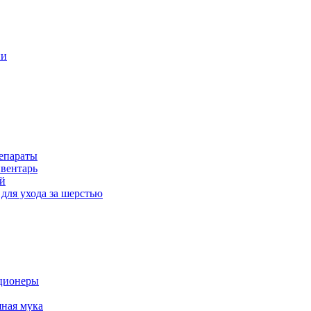
ни
епараты
вентарь
й
для ухода за шерстью
ционеры
ная мука