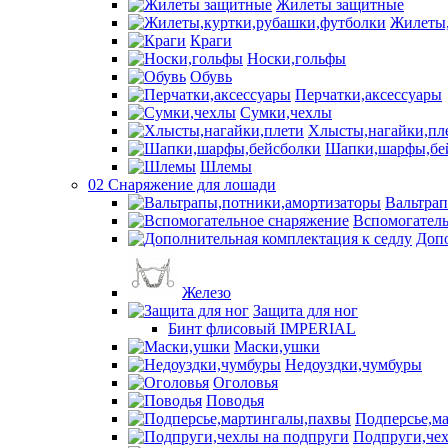
Жилеты защитные
Жилеты,
Краги
Носки,гольфы
Обувь
Перчатки,аксессуары
Сумки,чехлы
Хлысты,нагайки,пл
Шапки,шарфы,бе
Шлемы
02 Снаряжение для лошади
Вальтра
Вспомогатель
Допо
Железо
Защита для ног
Бинт флисовый IMPERIAL
Маски,ушки
Недоуздки,чумбуры
Оголовья
Поводья
Подперсье,м
Подпруги,чех