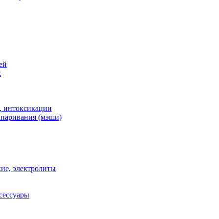
ей
к
, интоксикации
апаривания (мэши)
ие, электролиты
сессуары