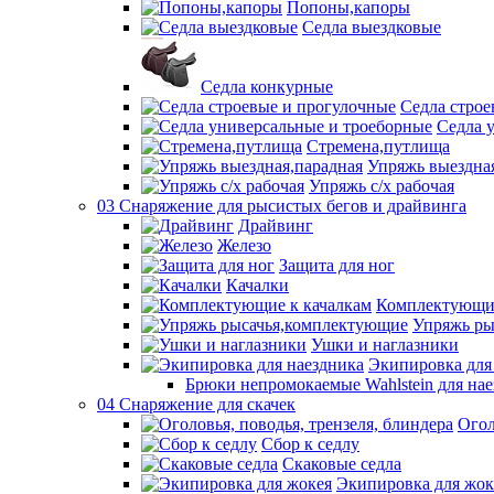
Попоны,капоры
Седла выездковые
Седла конкурные
Седла строе
Седла 
Стремена,путлища
Упряжь выездна
Упряжь с/х рабочая
03 Снаряжение для рысистых бегов и драйвинга
Драйвинг
Железо
Защита для ног
Качалки
Комплектующие
Упряжь ры
Ушки и наглазники
Экипировка для
Брюки непромокаемые Wahlstein для н
04 Снаряжение для скачек
Огол
Сбор к седлу
Скаковые седла
Экипировка для жок