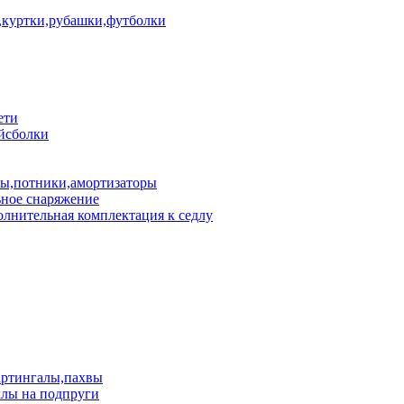
куртки,рубашки,футболки
ети
йсболки
пы,потники,амортизаторы
ное снаряжение
лнительная комплектация к седлу
артингалы,пахвы
лы на подпруги