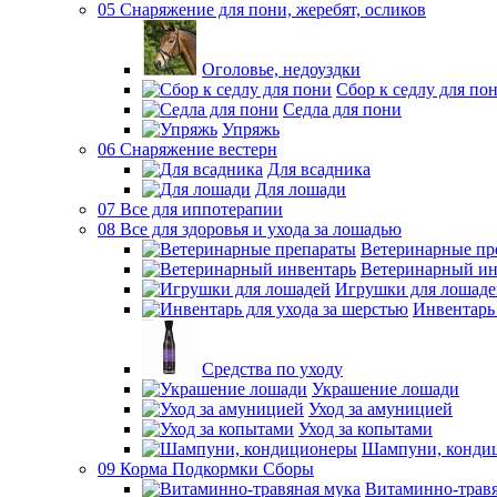
05 Снаряжение для пони, жеребят, осликов
Оголовье, недоуздки
Сбор к седлу для по
Седла для пони
Упряжь
06 Снаряжение вестерн
Для всадника
Для лошади
07 Все для иппотерапии
08 Все для здоровья и ухода за лошадью
Ветеринарные пр
Ветеринарный ин
Игрушки для лошаде
Инвентарь 
Средства по уходу
Украшение лошади
Уход за амуницией
Уход за копытами
Шампуни, конди
09 Корма Подкормки Сборы
Витаминно-травя