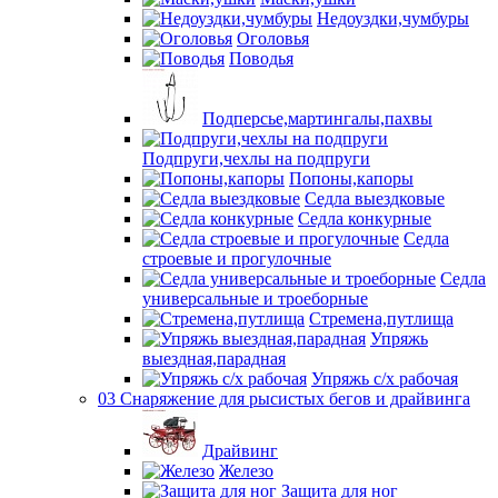
Недоуздки,чумбуры
Оголовья
Поводья
Подперсье,мартингалы,пахвы
Подпруги,чехлы на подпруги
Попоны,капоры
Седла выездковые
Седла конкурные
Седла
строевые и прогулочные
Седла
универсальные и троеборные
Стремена,путлища
Упряжь
выездная,парадная
Упряжь с/х рабочая
03 Снаряжение для рысистых бегов и драйвинга
Драйвинг
Железо
Защита для ног