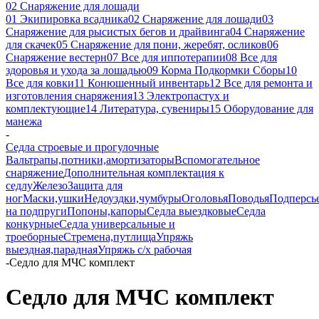
02 Снаряжение для лошади
01 Экипировка всадника
02 Снаряжение для лошади
03
Снаряжение для рысистых бегов и драйвинга
04 Снаряжение
для скачек
05 Снаряжение для пони, жеребят, осликов
06
Снаряжение вестерн
07 Все для иппотерапии
08 Все для
здоровья и ухода за лошадью
09 Корма Подкормки Сборы
10
Все для ковки
11 Конюшенный инвентарь
12 Все для ремонта и
изготовления снаряжения
13 Электропастух и
комплектующие
14 Литература, сувениры
15 Оборудование для
манежа
-
Седла строевые и прогулочные
Вальтрапы,потники,амортизаторы
Вспомогательное
снаряжение
Дополнительная комплектация к
седлу
Железо
Защита для
ног
Маски,ушки
Недоуздки,чумбуры
Оголовья
Поводья
Подперсь
на подпруги
Попоны,капоры
Седла выездковые
Седла
конкурные
Седла универсальные и
троеборные
Стремена,путлища
Упряжь
выездная,парадная
Упряжь с/х рабочая
-
Седло для МЧС комплект
Седло для МЧС комплект