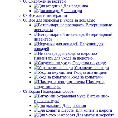
06 Снаряжение вестерн
Для всадника
Для лошади
07 Все для иппотерапии
08 Все для здоровья и ухода за лошадью
Ветеринарные
препараты
Ветеринарный
инвентарь
Игрушки для
лошадей
Инвентарь для ухода за шерстью
Средства по уходу
Украшение лошади
Уход за амуницией
Уход за копытами
Шампуни,
кондиционеры
09 Корма Подкормки Сборы
Витаминно-
травяная мука
Для дыхания
Для копыт и шерсти
Для маток и жеребят