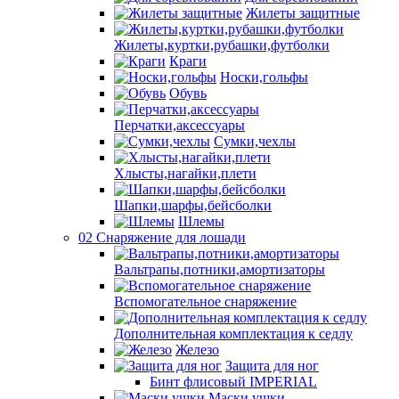
Жилеты защитные
Жилеты,куртки,рубашки,футболки
Краги
Носки,гольфы
Обувь
Перчатки,аксессуары
Сумки,чехлы
Хлысты,нагайки,плети
Шапки,шарфы,бейсболки
Шлемы
02 Снаряжение для лошади
Вальтрапы,потники,амортизаторы
Вспомогательное снаряжение
Дополнительная комплектация к седлу
Железо
Защита для ног
Бинт флисовый IMPERIAL
Маски,ушки