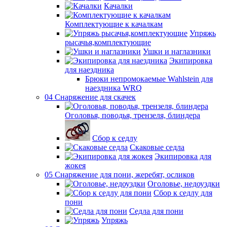
Качалки
Комплектующие к качалкам
Упряжь
рысачья,комплектующие
Ушки и наглазники
Экипировка
для наездника
Брюки непромокаемые Wahlstein для
наездника WRQ
04 Снаряжение для скачек
Оголовья, поводья, трензеля, блиндера
Сбор к седлу
Скаковые седла
Экипировка для
жокея
05 Снаряжение для пони, жеребят, осликов
Оголовье, недоуздки
Сбор к седлу для
пони
Седла для пони
Упряжь