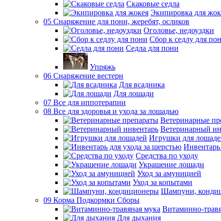
Скаковые седла
Экипировка для жок
05 Снаряжение для пони, жеребят, осликов
Оголовье, недоуздки
Сбор к седлу для по
Седла для пони
Упряжь
06 Снаряжение вестерн
Для всадника
Для лошади
07 Все для иппотерапии
08 Все для здоровья и ухода за лошадью
Ветеринарные пр
Ветеринарный ин
Игрушки для лошаде
Инвентарь 
Средства по уходу
Украшение лошади
Уход за амуницией
Уход за копытами
Шампуни, конди
09 Корма Подкормки Сборы
Витаминно-травя
Для дыхания