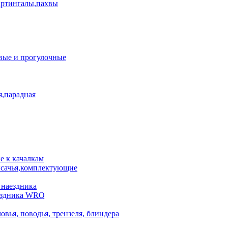
артингалы,пахвы
вые и прогулочные
я,парадная
 к качалкам
сачья,комплектующие
 наездника
аездника WRQ
овья, поводья, трензеля, блиндера