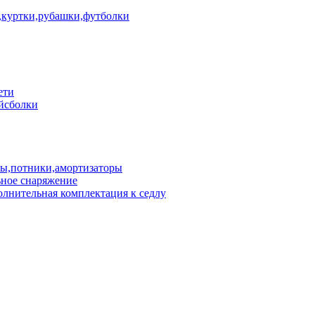
куртки,рубашки,футболки
ети
йсболки
пы,потники,амортизаторы
ное снаряжение
лнительная комплектация к седлу