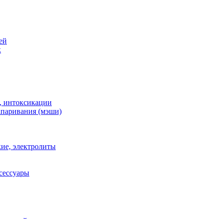
ей
к
, интоксикации
апаривания (мэши)
ие, электролиты
сессуары