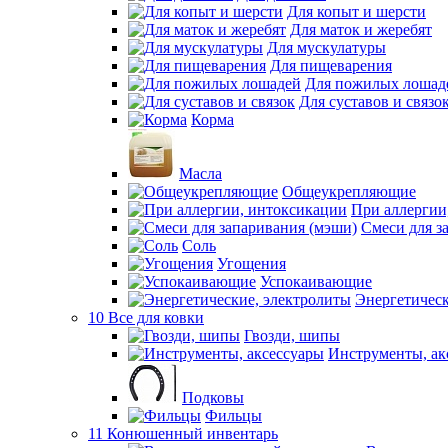
Для копыт и шерсти
Для маток и жеребят
Для мускулатуры
Для пищеварения
Для пожилых лошад
Для суставов и связо
Корма
Масла
Общеукрепляющие
При аллергии
Смеси для з
Соль
Угощения
Успокаивающие
Энергетическ
10 Все для ковки
Гвозди, шипы
Инструменты, ак
Подковы
Фильцы
11 Конюшенный инвентарь