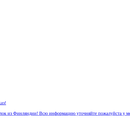
аз!
к из Финляндии! Всю информацию уточняйте пожалуйста у м