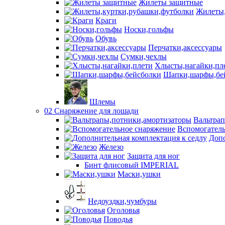
Жилеты защитные
Жилеты,
Краги
Носки,гольфы
Обувь
Перчатки,аксессуары
Сумки,чехлы
Хлысты,нагайки,пл
Шапки,шарфы,бе
Шлемы
02 Снаряжение для лошади
Вальтра
Вспомогатель
Допо
Железо
Защита для ног
Бинт флисовый IMPERIAL
Маски,ушки
Недоуздки,чумбуры
Оголовья
Поводья