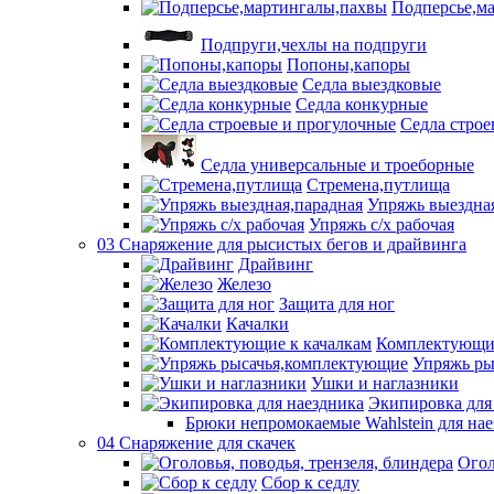
Подперсье,м
Подпруги,чехлы на подпруги
Попоны,капоры
Седла выездковые
Седла конкурные
Седла строе
Седла универсальные и троеборные
Стремена,путлища
Упряжь выездна
Упряжь с/х рабочая
03 Снаряжение для рысистых бегов и драйвинга
Драйвинг
Железо
Защита для ног
Качалки
Комплектующие
Упряжь ры
Ушки и наглазники
Экипировка для
Брюки непромокаемые Wahlstein для н
04 Снаряжение для скачек
Огол
Сбор к седлу