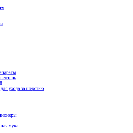
ея
ни
епараты
вентарь
й
для ухода за шерстью
ционеры
ная мука