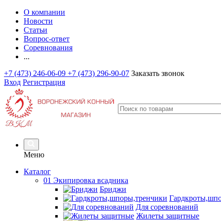
О компании
Новости
Статьи
Вопрос-ответ
Соревнования
...
+7 (473) 246-06-09
+7 (473) 296-90-07
Заказать звонок
Вход
Регистрация
Меню
Каталог
01 Экипировка всадника
Бриджи
Гардкроты,шп
Для соревнований
Жилеты защитные