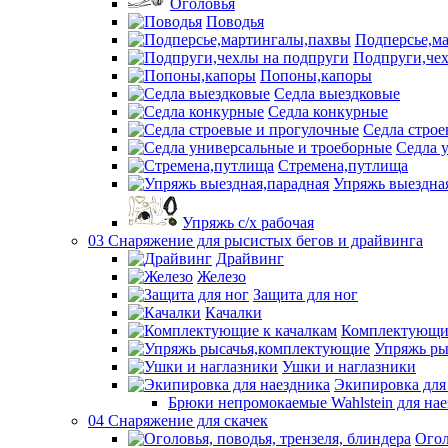
Оголовья
Поводья
Подперсье,м
Подпруги,чех
Попоны,капоры
Седла выездковые
Седла конкурные
Седла строе
Седла 
Стремена,путлища
Упряжь выездна
Упряжь с/х рабочая
03 Снаряжение для рысистых бегов и драйвинга
Драйвинг
Железо
Защита для ног
Качалки
Комплектующие
Упряжь ры
Ушки и наглазники
Экипировка для
Брюки непромокаемые Wahlstein для н
04 Снаряжение для скачек
Огол