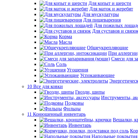
Для копыт и шерсти
Для маток и жеребят
Для мускулатуры
Для пищеварения
Для пожилых лошад
Для суставов и связо
Корма
Масла
Общеукрепляющие
При аллергии
Смеси для з
Соль
Угощения
Успокаивающие
Энергетическ
10 Все для ковки
Гвозди, шипы
Инструменты, ак
Подковы
Фильцы
11 Конюшенный инвентарь
Вешалки, к
Инвентарь
Кор
Напольные покрытия