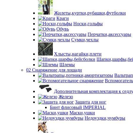
Жилеты,куртки,рубашки,футболки
Краги
Носки,гольфы
Обувь
Перчатки,аксессуары
Сумки,чехлы
Хлысты,нагайки,плети
Шапки,шарфы,бе
Шлемы
02 Снаряжение для лошади
Вальтра
Вспомогатель
Дополнительная комплектация к седл
Железо
Защита для ног
Бинт флисовый IMPERIAL
Маски,ушки
Недоуздки,чумбуры