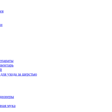
ея
ни
епараты
вентарь
й
для ухода за шерстью
ционеры
ная мука