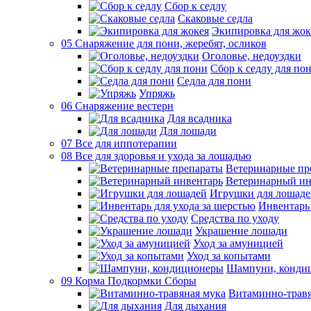
Сбор к седлу
Скаковые седла
Экипировка для жок
05 Снаряжение для пони, жеребят, осликов
Оголовье, недоуздки
Сбор к седлу для по
Седла для пони
Упряжь
06 Снаряжение вестерн
Для всадника
Для лошади
07 Все для иппотерапии
08 Все для здоровья и ухода за лошадью
Ветеринарные пр
Ветеринарный ин
Игрушки для лошаде
Инвентарь 
Средства по уходу
Украшение лошади
Уход за амуницией
Уход за копытами
Шампуни, конди
09 Корма Подкормки Сборы
Витаминно-травя
Для дыхания