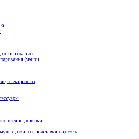
ей
к
, интоксикации
апаривания (мэши)
ие, электролиты
сессуары
ронштейны, крючки
мушки, поилки, подставки под соль