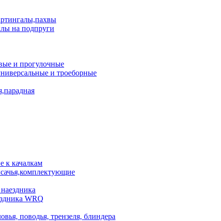
артингалы,пахвы
лы на подпруги
вые и прогулочные
универсальные и троеборные
я,парадная
 к качалкам
сачья,комплектующие
 наездника
аездника WRQ
овья, поводья, трензеля, блиндера