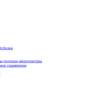
йсболки
пы,потники,амортизаторы
ное снаряжение
у