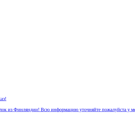
аз!
к из Финляндии! Всю информацию уточняйте пожалуйста у м