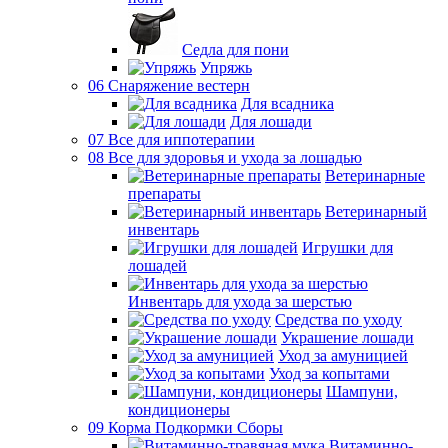
Седла для пони
Упряжь
06 Снаряжение вестерн
Для всадника
Для лошади
07 Все для иппотерапии
08 Все для здоровья и ухода за лошадью
Ветеринарные
препараты
Ветеринарный
инвентарь
Игрушки для
лошадей
Инвентарь для ухода за шерстью
Средства по уходу
Украшение лошади
Уход за амуницией
Уход за копытами
Шампуни,
кондиционеры
09 Корма Подкормки Сборы
Витаминно-