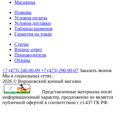
Магазины
Помощь
Условия оплаты
Условия доставки
Таблицы размеров
Гарантия на товар
Статьи
Вопрос-ответ
Производители
Обзоры
+7 (473) 246-06-09
+7 (473) 296-90-07
Заказать звонок
Мы в социальных сетях:
2026 © Воронежский конный магазин
Представленные материалы носят
информационный характер, предложение не является
публичной офертой в соответствии с ст.437 ГК РФ.
rajasthani
sharchat
airi
minamoto
first
bangli
arab
fapvideo
very
amma
bengaluru
sex
moketa
kapamilya
صور
bf
teenporntrends.com
totoki
hentai
yaya
xxx
narr
indianauntyporn.net
very
pussy
sexy
with
-
online
اكبر
sexy
tamilnewsex
hentai
hentainaked.com
episode
vido
senkoy.net
indan
hot
hotindianporn.mobi
betterfap.mobi
school
suteki
freeteleserye.com
كس
sexozavr.com
hentai.name
chuunibyou
18
stripvidz.com
fuk
sex
free
x
girls
na
where
بنت
في
sexual
rise
demo
full
www
video
indian
video
iporntv.mobi
kanojo
to
مصريه
العالم