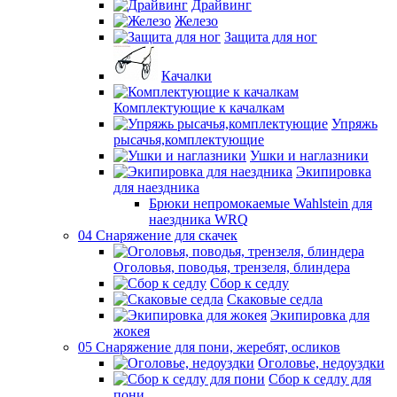
Драйвинг
Железо
Защита для ног
Качалки
Комплектующие к качалкам
Упряжь
рысачья,комплектующие
Ушки и наглазники
Экипировка
для наездника
Брюки непромокаемые Wahlstein для
наездника WRQ
04 Снаряжение для скачек
Оголовья, поводья, трензеля, блиндера
Сбор к седлу
Скаковые седла
Экипировка для
жокея
05 Снаряжение для пони, жеребят, осликов
Оголовье, недоуздки
Сбор к седлу для
пони