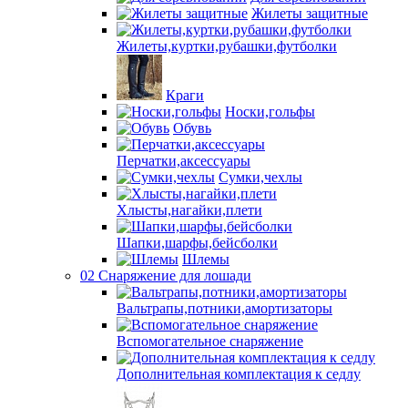
Жилеты защитные
Жилеты,куртки,рубашки,футболки
Краги
Носки,гольфы
Обувь
Перчатки,аксессуары
Сумки,чехлы
Хлысты,нагайки,плети
Шапки,шарфы,бейсболки
Шлемы
02 Снаряжение для лошади
Вальтрапы,потники,амортизаторы
Вспомогательное снаряжение
Дополнительная комплектация к седлу