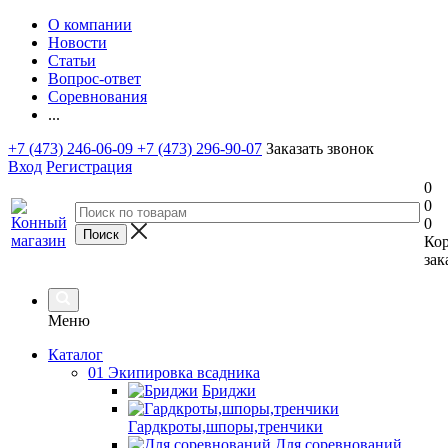
О компании
Новости
Статьи
Вопрос-ответ
Соревнования
...
+7 (473) 246-06-09
+7 (473) 296-90-07
Заказать звонок
Вход
Регистрация
0
0
0
Ко
зак
Меню
Каталог
01 Экипировка всадника
Бриджи
Гардкроты,шпоры,тренчики
Для соревнований