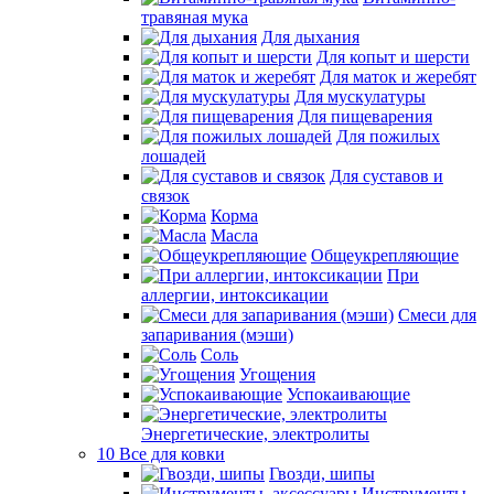
травяная мука
Для дыхания
Для копыт и шерсти
Для маток и жеребят
Для мускулатуры
Для пищеварения
Для пожилых
лошадей
Для суставов и
связок
Корма
Масла
Общеукрепляющие
При
аллергии, интоксикации
Смеси для
запаривания (мэши)
Соль
Угощения
Успокаивающие
Энергетические, электролиты
10 Все для ковки
Гвозди, шипы
Инструменты,