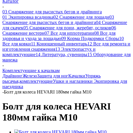
Каталог
-
03 Снаряжение для рысистых бегов и драйвинга
01 Экипировка всадника
02 Снаряжение для лошади
03
Снаряжение для рысистых бегов и драйвинга
04 Снаряжение
для скачек
05 Снаряжение для пони, жеребят, осликов
06
Снаряжение вестерн
07 Все для иппотерапии
08 Все для
здоровья и ухода за лошадью
09 Корма Подкормки Сборы
10
Все для ковки
11 Конюшенный инвентарь
12 Все для ремонта и
изготовления снаряжения
13 Электропастух и
комплектующие
14 Литература, сувениры
15 Оборудование для
манежа
-
Комплектующие к качалкам
Драйвинг
Железо
Защита для ног
Качалки
Упряжь
рысачья,комплектующие
Ушки и наглазники
Экипировка для
наездника
-
Болт для колеса HEVARI 180мм гайка М10
Болт для колеса HEVARI
180мм гайка М10