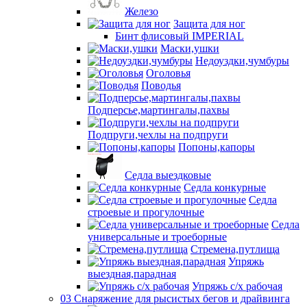
Железо
Защита для ног
Бинт флисовый IMPERIAL
Маски,ушки
Недоуздки,чумбуры
Оголовья
Поводья
Подперсье,мартингалы,пахвы
Подпруги,чехлы на подпруги
Попоны,капоры
Седла выездковые
Седла конкурные
Седла
строевые и прогулочные
Седла
универсальные и троеборные
Стремена,путлища
Упряжь
выездная,парадная
Упряжь с/х рабочая
03 Снаряжение для рысистых бегов и драйвинга