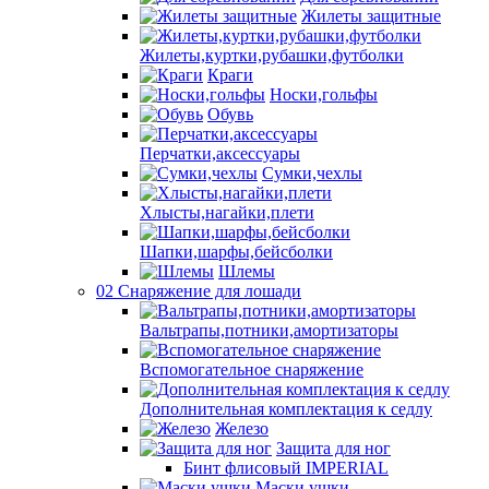
Жилеты защитные
Жилеты,куртки,рубашки,футболки
Краги
Носки,гольфы
Обувь
Перчатки,аксессуары
Сумки,чехлы
Хлысты,нагайки,плети
Шапки,шарфы,бейсболки
Шлемы
02 Снаряжение для лошади
Вальтрапы,потники,амортизаторы
Вспомогательное снаряжение
Дополнительная комплектация к седлу
Железо
Защита для ног
Бинт флисовый IMPERIAL
Маски,ушки