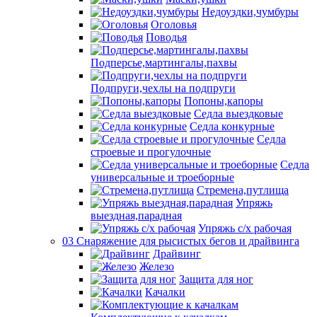
Недоуздки,чумбуры
Оголовья
Поводья
Подперсье,мартингалы,пахвы
Подпруги,чехлы на подпруги
Попоны,капоры
Седла выездковые
Седла конкурные
Седла
строевые и прогулочные
Седла
универсальные и троеборные
Стремена,путлища
Упряжь
выездная,парадная
Упряжь с/х рабочая
03 Снаряжение для рысистых бегов и драйвинга
Драйвинг
Железо
Защита для ног
Качалки