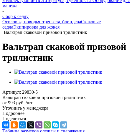
комплектующие
14 Литература, сувениры
15 Оборудование для
манежа
-
Сбор к седлу
Оголовья, поводья, трензеля, блиндера
Скаковые
седла
Экипировка для жокея
-
Вальтрап скаковой призовой трилистник
Вальтрап скаковой призовой
трилистник
Артикул:
29830-5
Вальтрап скаковой призовой трилистник
от
993 руб.
/шт
Уточнить у менеджера
Подробнее
Поделиться
Таблица размеров одежды и снаряжения