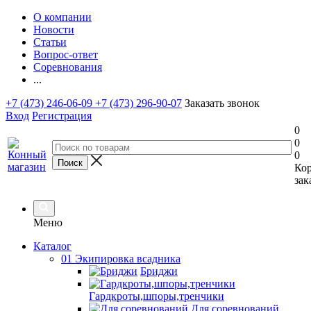
О компании
Новости
Статьи
Вопрос-ответ
Соревнования
...
+7 (473) 246-06-09
+7 (473) 296-90-07
Заказать звонок
Вход
Регистрация
0
0
0
Ко
зак
Меню
Каталог
01 Экипировка всадника
Бриджи
Гардкроты,шпоры,тренчики
Для соревнований