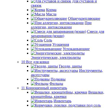
Для суставов и
связок
Корма
Масла
Общеукрепляющие
При
аллергии, интоксикации
Смеси для
запаривания (мэши)
Соль
Угощения
Успокаивающие
Энергетические, электролиты
10 Все для ковки
Гвозди, шипы
Инструменты,
аксессуары
Подковы
Фильцы
11 Конюшенный инвентарь
Вешалки,
кронштейны, крючки
Инвентарь