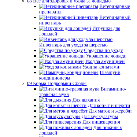
08 Все для здоровья и ухода за лошадью
Ветеринарные
препараты
Ветеринарный
инвентарь
Игрушки для
лошадей
Инвентарь для ухода за шерстью
Средства по уходу
Украшение лошади
Уход за амуницией
Уход за копытами
Шампуни,
кондиционеры
09 Корма Подкормки Сборы
Витаминно-
травяная мука
Для дыхания
Для копыт и шерсти
Для маток и жеребят
Для мускулатуры
Для пищеварения
Для пожилых
лошадей