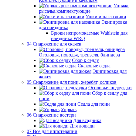
Комплектующие к качалкам
Упряжь
рысачья,комплектующие
Ушки и наглазники
Экипировка
для наездника
Брюки непромокаемые Wahlstein для
наездника WRQ
04 Снаряжение для скачек
Оголовья, поводья, трензеля, блиндера
Сбор к седлу
Скаковые седла
Экипировка для
жокея
05 Снаряжение для пони, жеребят, осликов
Оголовье, недоуздки
Сбор к седлу для
пони
Седла для пони
Упряжь
06 Снаряжение вестерн
Для всадника
Для лошади
07 Все для иппотерапии