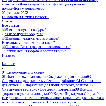
качалок из Финляндии! Всю информацию уточняйте
пожалуйста у менеджеров
28 февраля 2022
Внимание!! Важная новость!
Статьи
Все статьи
Для чего нужны кобуры?
Выездная упряжь: что это такое?
Энергия Весны (корма и составляющие)
Главная
-
Каталог
-
04 Снаряжение для скачек
01 Экипировка всадника
02 Снаряжение для лошади
03
Снаряжение для рысистых бегов и драйвинга
04 Снаряжение
для скачек
05 Снаряжение для пони, жеребят, осликов
06
Снаряжение вестерн
07 Все для иппотерапии
08 Все для
здоровья и ухода за лошадью
09 Корма Подкормки Сборы
10
Все для ковки
11 Конюшенный инвентарь
12 Все для ремонта и
изготовления снаряжения
13 Электропастух и