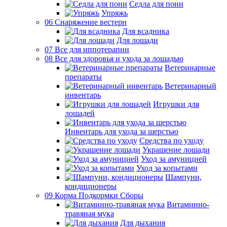
Седла для пони
Упряжь
06 Снаряжение вестерн
Для всадника
Для лошади
07 Все для иппотерапии
08 Все для здоровья и ухода за лошадью
Ветеринарные
препараты
Ветеринарный
инвентарь
Игрушки для
лошадей
Инвентарь для ухода за шерстью
Средства по уходу
Украшение лошади
Уход за амуницией
Уход за копытами
Шампуни,
кондиционеры
09 Корма Подкормки Сборы
Витаминно-
травяная мука
Для дыхания