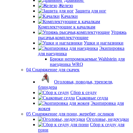
Драйвинг
Железо
Защита для ног
Качалки
Комплектующие к качалкам
Упряжь
рысачья,комплектующие
Ушки и наглазники
Экипировка
для наездника
Брюки непромокаемые Wahlstein для
наездника WRQ
04 Снаряжение для скачек
Оголовья, поводья, трензеля,
блиндера
Сбор к седлу
Скаковые седла
Экипировка для
жокея
05 Снаряжение для пони, жеребят, осликов
Оголовье, недоуздки
Сбор к седлу для
пони