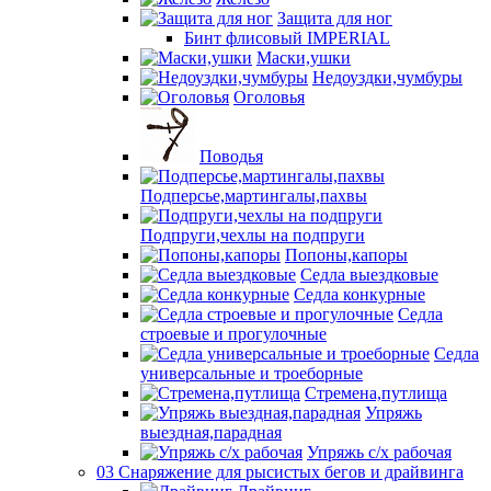
Защита для ног
Бинт флисовый IMPERIAL
Маски,ушки
Недоуздки,чумбуры
Оголовья
Поводья
Подперсье,мартингалы,пахвы
Подпруги,чехлы на подпруги
Попоны,капоры
Седла выездковые
Седла конкурные
Седла
строевые и прогулочные
Седла
универсальные и троеборные
Стремена,путлища
Упряжь
выездная,парадная
Упряжь с/х рабочая
03 Снаряжение для рысистых бегов и драйвинга