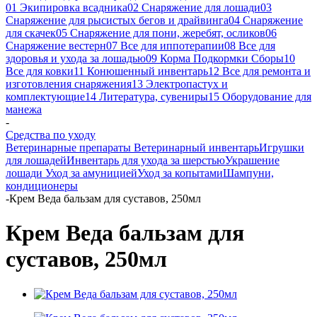
01 Экипировка всадника
02 Снаряжение для лошади
03
Снаряжение для рысистых бегов и драйвинга
04 Снаряжение
для скачек
05 Снаряжение для пони, жеребят, осликов
06
Снаряжение вестерн
07 Все для иппотерапии
08 Все для
здоровья и ухода за лошадью
09 Корма Подкормки Сборы
10
Все для ковки
11 Конюшенный инвентарь
12 Все для ремонта и
изготовления снаряжения
13 Электропастух и
комплектующие
14 Литература, сувениры
15 Оборудование для
манежа
-
Средства по уходу
Ветеринарные препараты
Ветеринарный инвентарь
Игрушки
для лошадей
Инвентарь для ухода за шерстью
Украшение
лошади
Уход за амуницией
Уход за копытами
Шампуни,
кондиционеры
-
Крем Веда бальзам для суставов, 250мл
Крем Веда бальзам для
суставов, 250мл