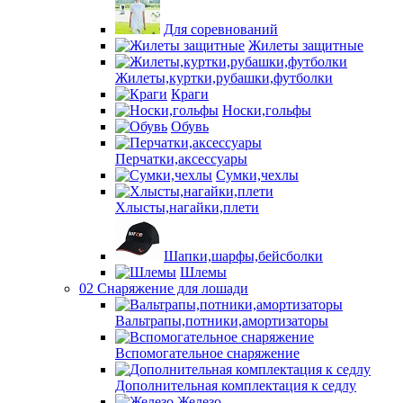
Для соревнований
Жилеты защитные
Жилеты,куртки,рубашки,футболки
Краги
Носки,гольфы
Обувь
Перчатки,аксессуары
Сумки,чехлы
Хлысты,нагайки,плети
Шапки,шарфы,бейсболки
Шлемы
02 Снаряжение для лошади
Вальтрапы,потники,амортизаторы
Вспомогательное снаряжение
Дополнительная комплектация к седлу
Железо