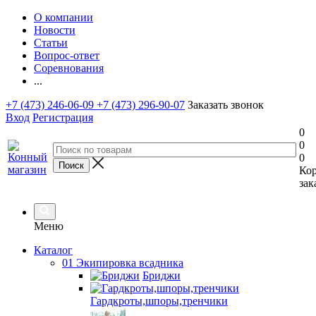
О компании
Новости
Статьи
Вопрос-ответ
Соревнования
...
+7 (473) 246-06-09
+7 (473) 296-90-07
Заказать звонок
Вход
Регистрация
0
0
0
Ко
зак
Меню
Каталог
01 Экипировка всадника
Бриджи
Гардкроты,шпоры,тренчики