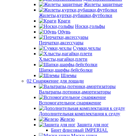
Жилеты защитные
Жилеты,куртки,рубашки,футболки
Краги
Носки,гольфы
Обувь
Перчатки,аксессуары
Сумки,чехлы
Хлысты,нагайки,плети
Шапки,шарфы,бейсболки
Шлемы
02 Снаряжение для лошади
Вальтрапы,потники,амортизаторы
Вспомогательное снаряжение
Дополнительная комплектация к седлу
Железо
Защита для ног
Бинт флисовый IMPERIAL
Маски,ушки