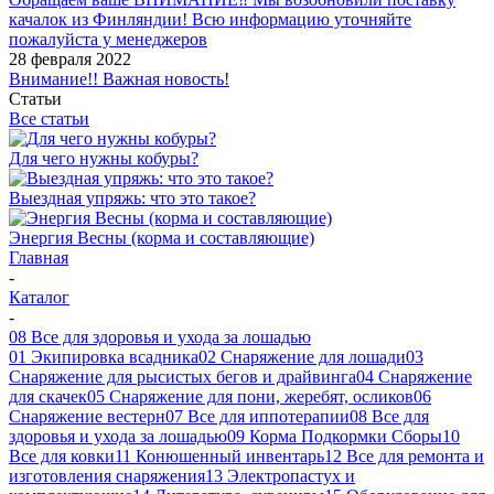
качалок из Финляндии! Всю информацию уточняйте
пожалуйста у менеджеров
28 февраля 2022
Внимание!! Важная новость!
Статьи
Все статьи
Для чего нужны кобуры?
Выездная упряжь: что это такое?
Энергия Весны (корма и составляющие)
Главная
-
Каталог
-
08 Все для здоровья и ухода за лошадью
01 Экипировка всадника
02 Снаряжение для лошади
03
Снаряжение для рысистых бегов и драйвинга
04 Снаряжение
для скачек
05 Снаряжение для пони, жеребят, осликов
06
Снаряжение вестерн
07 Все для иппотерапии
08 Все для
здоровья и ухода за лошадью
09 Корма Подкормки Сборы
10
Все для ковки
11 Конюшенный инвентарь
12 Все для ремонта и
изготовления снаряжения
13 Электропастух и