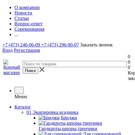
О компании
Новости
Статьи
Вопрос-ответ
Соревнования
...
+7 (473) 246-06-09
+7 (473) 296-90-07
Заказать звонок
Вход
Регистрация
0
0
0
Ко
зак
Меню
Каталог
01 Экипировка всадника
Бриджи
Гардкроты,шпоры,тренчики
Для соревнований