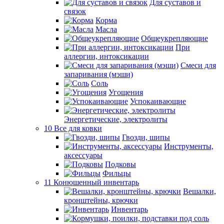
Для суставов и
связок
Корма
Масла
Общеукрепляющие
При
аллергии, интоксикации
Смеси для
запаривания (мэши)
Соль
Угощения
Успокаивающие
Энергетические, электролиты
10 Все для ковки
Гвозди, шипы
Инструменты,
аксессуары
Подковы
Фильцы
11 Конюшенный инвентарь
Вешалки,
кронштейны, крючки
Инвентарь