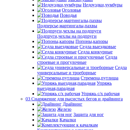
Недоуздки,чумбуры
Оголовья
Поводья
Подперсье,мартингалы,пахвы
Подпруги,чехлы на подпруги
Попоны,капоры
Седла выездковые
Седла конкурные
Седла
строевые и прогулочные
Седла
универсальные и троеборные
Стремена,путлища
Упряжь
выездная,парадная
Упряжь с/х рабочая
03 Снаряжение для рысистых бегов и драйвинга
Драйвинг
Железо
Защита для ног
Качалки