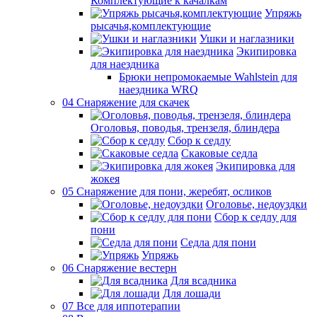
Комплектующие к качалкам
Упряжь
рысачья,комплектующие
Ушки и наглазники
Экипировка
для наездника
Брюки непромокаемые Wahlstein для
наездника WRQ
04 Снаряжение для скачек
Оголовья, поводья, трензеля, блиндера
Сбор к седлу
Скаковые седла
Экипировка для
жокея
05 Снаряжение для пони, жеребят, осликов
Оголовье, недоуздки
Сбор к седлу для
пони
Седла для пони
Упряжь
06 Снаряжение вестерн
Для всадника
Для лошади
07 Все для иппотерапии