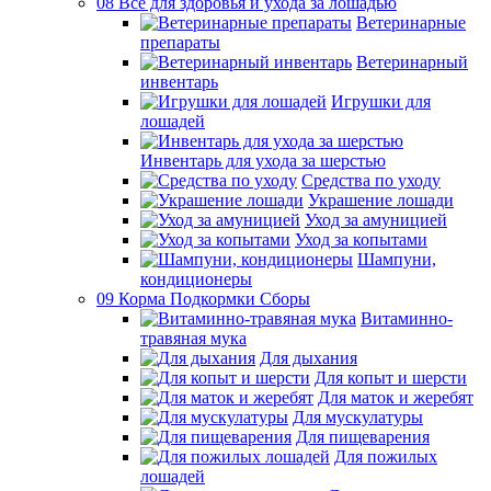
08 Все для здоровья и ухода за лошадью
Ветеринарные
препараты
Ветеринарный
инвентарь
Игрушки для
лошадей
Инвентарь для ухода за шерстью
Средства по уходу
Украшение лошади
Уход за амуницией
Уход за копытами
Шампуни,
кондиционеры
09 Корма Подкормки Сборы
Витаминно-
травяная мука
Для дыхания
Для копыт и шерсти
Для маток и жеребят
Для мускулатуры
Для пищеварения
Для пожилых
лошадей