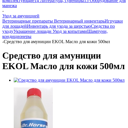
комплектующие
14 Литература, сувениры
15 Оборудование для
манежа
-
Уход за амуницией
Ветеринарные препараты
Ветеринарный инвентарь
Игрушки
для лошадей
Инвентарь для ухода за шерстью
Средства по
уходу
Украшение лошади
Уход за копытами
Шампуни,
кондиционеры
-
Средство для амуниции EKOL Масло для кожи 500мл
Средство для амуниции
EKOL Масло для кожи 500мл