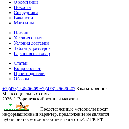
О компании
Новости
Сотрудники
Вакансии
Магазины
Помощь
Условия оплаты
Условия доставки
Таблицы размеров
Гарантия на товар
Статьи
Вопрос-ответ
Производители
Обзоры
+7 (473) 246-06-09
+7 (473) 296-90-07
Заказать звонок
Мы в социальных сетях:
2026 © Воронежский конный магазин
Представленные материалы носят
информационный характер, предложение не является
публичной офертой в соответствии с ст.437 ГК РФ.
rajasthani
sharchat
airi
minamoto
first
bangli
arab
fapvideo
very
amma
bengaluru
sex
moketa
kapamilya
صور