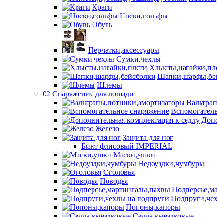
Краги
Носки,гольфы
Обувь
Перчатки,аксессуары
Сумки,чехлы
Хлысты,нагайки,пл
Шапки,шарфы,бе
Шлемы
02 Снаряжение для лошади
Вальтра
Вспомогатель
Допо
Железо
Защита для ног
Бинт флисовый IMPERIAL
Маски,ушки
Недоуздки,чумбуры
Оголовья
Поводья
Подперсье,м
Подпруги,чех
Попоны,капоры
Седла выездковые