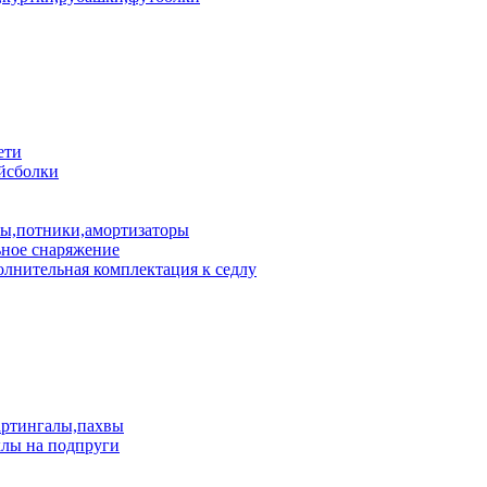
ети
йсболки
пы,потники,амортизаторы
ное снаряжение
лнительная комплектация к седлу
артингалы,пахвы
лы на подпруги