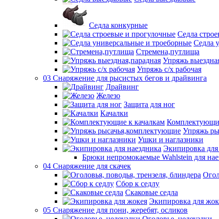
Седла конкурные
Седла строе
Седла 
Стремена,путлища
Упряжь выездна
Упряжь с/х рабочая
03 Снаряжение для рысистых бегов и драйвинга
Драйвинг
Железо
Защита для ног
Качалки
Комплектующие
Упряжь ры
Ушки и наглазники
Экипировка для
Брюки непромокаемые Wahlstein для н
04 Снаряжение для скачек
Огол
Сбор к седлу
Скаковые седла
Экипировка для жок
05 Снаряжение для пони, жеребят, осликов
Оголовье, недоуздки