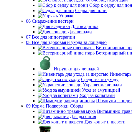
Сбор к седлу для по
Седла для пони
Упряжь
06 Снаряжение вестерн
Для всадника
Для лошади
07 Все для иппотерапии
08 Все для здоровья и ухода за лошадью
Ветеринарные пр
Ветеринарный ин
Игрушки для лошадей
Инвентарь 
Средства по уходу
Украшение лошади
Уход за амуницией
Уход за копытами
Шампуни, конди
09 Корма Подкормки Сборы
Витаминно-травя
Для дыхания
Для копыт и шерсти