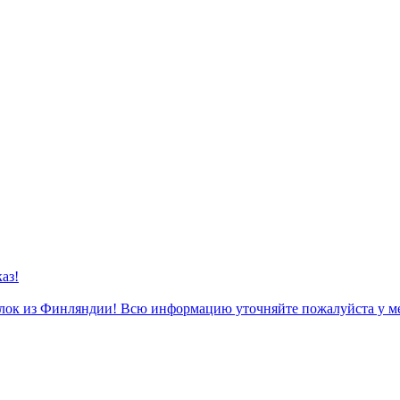
аз!
к из Финляндии! Всю информацию уточняйте пожалуйста у м