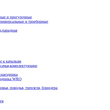
вые и прогулочные
универсальные и троеборные
я,парадная
 к качалкам
сачья,комплектующие
 наездника
аездника WRQ
овья, поводья, трензеля, блиндера
ея