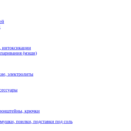
ей
к
, интоксикации
апаривания (мэши)
ие, электролиты
сессуары
ронштейны, крючки
мушки, поилки, подставки под соль