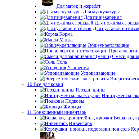
Для маток и жеребят
Для мускулатуры
Для пищеварения
Для пожилых лошад
Для суставов и связо
Корма
Масла
Общеукрепляющие
При аллергии
Смеси для з
Соль
Угощения
Успокаивающие
Энергетическ
10 Все для ковки
Гвозди, шипы
Инструменты, ак
Подковы
Фильцы
11 Конюшенный инвентарь
Вешалки, к
Инвентарь
Кор