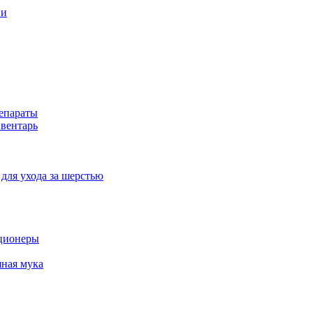
ни
епараты
вентарь
для ухода за шерстью
ционеры
ная мука