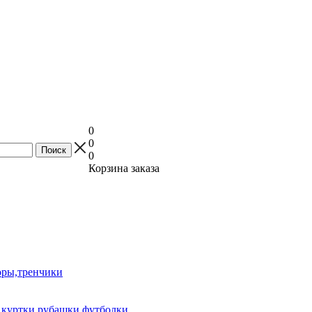
0
0
0
Корзина заказа
оры,тренчики
куртки,рубашки,футболки