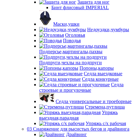
Защита для ног
Бинт флисовый IMPERIAL
Маски,ушки
Недоуздки,чумбуры
Оголовья
Поводья
Подперсье,мартингалы,пахвы
Подпруги,чехлы на подпруги
Попоны,капоры
Седла выездковые
Седла конкурные
Седла
строевые и прогулочные
Седла универсальные и троеборные
Стремена,путлища
Упряжь
выездная,парадная
Упряжь с/х рабочая
03 Снаряжение для рысистых бегов и драйвинга
Драйвинг