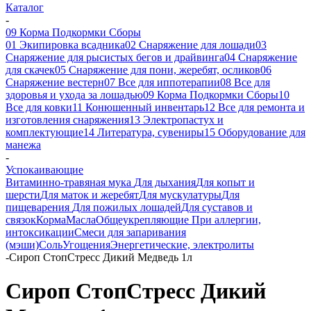
Каталог
-
09 Корма Подкормки Сборы
01 Экипировка всадника
02 Снаряжение для лошади
03
Снаряжение для рысистых бегов и драйвинга
04 Снаряжение
для скачек
05 Снаряжение для пони, жеребят, осликов
06
Снаряжение вестерн
07 Все для иппотерапии
08 Все для
здоровья и ухода за лошадью
09 Корма Подкормки Сборы
10
Все для ковки
11 Конюшенный инвентарь
12 Все для ремонта и
изготовления снаряжения
13 Электропастух и
комплектующие
14 Литература, сувениры
15 Оборудование для
манежа
-
Успокаивающие
Витаминно-травяная мука
Для дыхания
Для копыт и
шерсти
Для маток и жеребят
Для мускулатуры
Для
пищеварения
Для пожилых лошадей
Для суставов и
связок
Корма
Масла
Общеукрепляющие
При аллергии,
интоксикации
Смеси для запаривания
(мэши)
Соль
Угощения
Энергетические, электролиты
-
Сироп СтопСтресс Дикий Медведь 1л
Сироп СтопСтресс Дикий