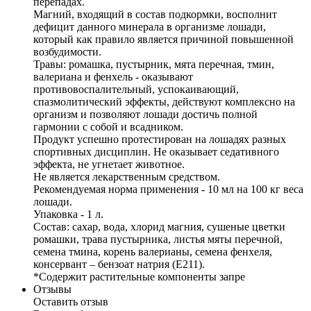
перепадах.
Магний, входящий в состав подкормки, восполнит
дефицит данного минерала в организме лошади,
который как правило является причиной повышенной
возбудимости.
Травы: ромашка, пустырник, мята перечная, тмин,
валериана и фенхель - оказывают
противовоспалительный, успокаивающий,
спазмолитический эффекты, действуют комплексно на
организм и позволяют лошади достичь полной
гармонии с собой и всадником.
Продукт успешно протестирован на лошадях разных
спортивных дисциплин. Не оказывает седативного
эффекта, не угнетает животное.
Не является лекарственным средством.
Рекомендуемая норма применения - 10 мл на 100 кг веса
лошади.
Упаковка - 1 л.
Состав: сахар, вода, хлорид магния, сушеные цветки
ромашки, трава пустырника, листья мяты перечной,
семена тмина, корень валерианы, семена фенхеля,
консервант – бензоат натрия (Е211).
*Содержит растительные компоненты запре
Отзывы
Оставить отзыв