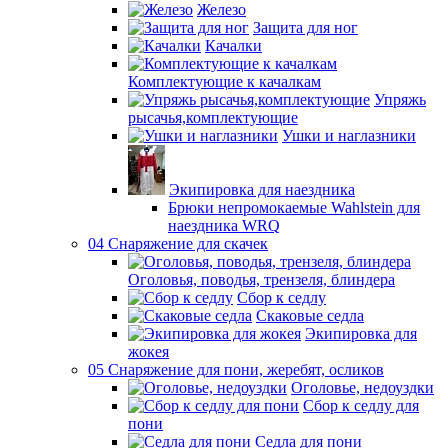
Железо
Защита для ног
Качалки
Комплектующие к качалкам
Упряжь
рысачья,комплектующие
Ушки и наглазники
Экипировка для наездника
Брюки непромокаемые Wahlstein для
наездника WRQ
04 Снаряжение для скачек
Оголовья, поводья, трензеля, блиндера
Сбор к седлу
Скаковые седла
Экипировка для
жокея
05 Снаряжение для пони, жеребят, осликов
Оголовье, недоуздки
Сбор к седлу для
пони
Седла для пони