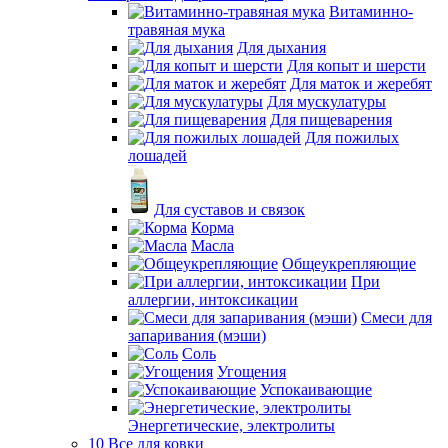
Витаминно-
травяная мука
Для дыхания
Для копыт и шерсти
Для маток и жеребят
Для мускулатуры
Для пищеварения
Для пожилых
лошадей
Для суставов и связок
Корма
Масла
Общеукрепляющие
При
аллергии, интоксикации
Смеси для
запаривания (мэши)
Соль
Угощения
Успокаивающие
Энергетические, электролиты
10 Все для ковки