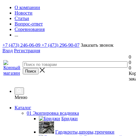
О компании
Новости
Статьи
Вопрос-ответ
Соревнования
...
+7 (473) 246-06-09
+7 (473) 296-90-07
Заказать звонок
Вход
Регистрация
0
0
0
Ко
зак
Меню
Каталог
01 Экипировка всадника
Бриджи
Гардкроты,шпоры,тренчики