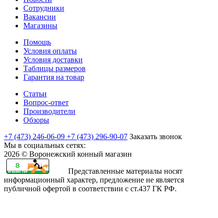
Сотрудники
Вакансии
Магазины
Помощь
Условия оплаты
Условия доставки
Таблицы размеров
Гарантия на товар
Статьи
Вопрос-ответ
Производители
Обзоры
+7 (473) 246-06-09
+7 (473) 296-90-07
Заказать звонок
Мы в социальных сетях:
2026 © Воронежский конный магазин
Представленные материалы носят
информационный характер, предложение не является
публичной офертой в соответствии с ст.437 ГК РФ.
rajasthani
sharchat
airi
minamoto
first
bangli
arab
fapvideo
very
amma
bengaluru
sex
moketa
kapamilya
صور
bf
teenporntrends.com
totoki
hentai
yaya
xxx
narr
indianauntyporn.net
very
pussy
sexy
with
-
online
اكبر
sexy
tamilnewsex
hentai
hentainaked.com
episode
vido
senkoy.net
indan
hot
hotindianporn.mobi
betterfap.mobi
school
suteki
freeteleserye.com
كس