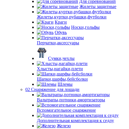
Для соревнований
Жилеты защитные
Жилеты,куртки,рубашки,футболки
Краги
Носки,гольфы
Обувь
Перчатки,аксессуары
Сумки,чехлы
Хлысты,нагайки,плети
Шапки,шарфы,бейсболки
Шлемы
02 Снаряжение для лошади
Вальтрапы,потники,амортизаторы
Вспомогательное снаряжение
Дополнительная комплектация к седлу
Железо