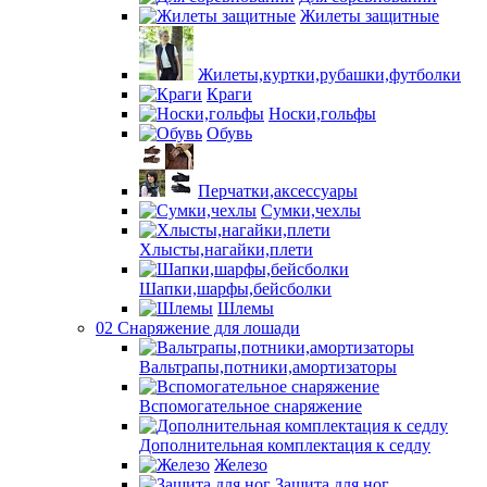
Жилеты защитные
Жилеты,куртки,рубашки,футболки
Краги
Носки,гольфы
Обувь
Перчатки,аксессуары
Сумки,чехлы
Хлысты,нагайки,плети
Шапки,шарфы,бейсболки
Шлемы
02 Снаряжение для лошади
Вальтрапы,потники,амортизаторы
Вспомогательное снаряжение
Дополнительная комплектация к седлу
Железо
Защита для ног