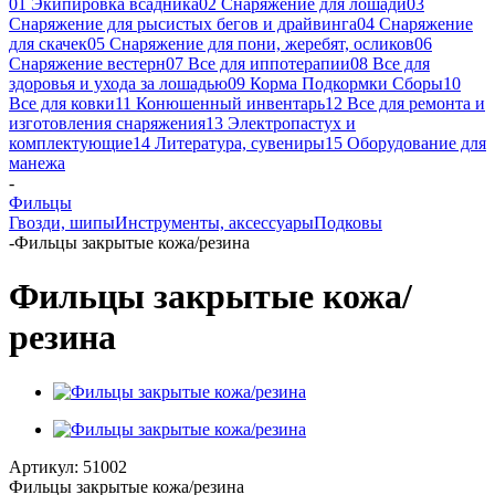
01 Экипировка всадника
02 Снаряжение для лошади
03
Снаряжение для рысистых бегов и драйвинга
04 Снаряжение
для скачек
05 Снаряжение для пони, жеребят, осликов
06
Снаряжение вестерн
07 Все для иппотерапии
08 Все для
здоровья и ухода за лошадью
09 Корма Подкормки Сборы
10
Все для ковки
11 Конюшенный инвентарь
12 Все для ремонта и
изготовления снаряжения
13 Электропастух и
комплектующие
14 Литература, сувениры
15 Оборудование для
манежа
-
Фильцы
Гвозди, шипы
Инструменты, аксессуары
Подковы
-
Фильцы закрытые кожа/резина
Фильцы закрытые кожа/
резина
Артикул:
51002
Фильцы закрытые кожа/резина