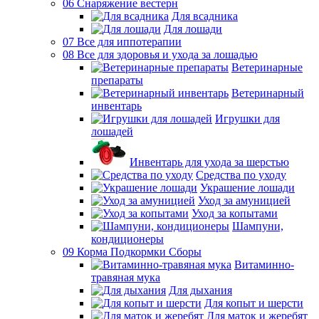
06 Снаряжение вестерн
Для всадника
Для лошади
07 Все для иппотерапии
08 Все для здоровья и ухода за лошадью
Ветеринарные
препараты
Ветеринарный
инвентарь
Игрушки для
лошадей
Инвентарь для ухода за шерстью
Средства по уходу
Украшение лошади
Уход за амуницией
Уход за копытами
Шампуни,
кондиционеры
09 Корма Подкормки Сборы
Витаминно-
травяная мука
Для дыхания
Для копыт и шерсти
Для маток и жеребят