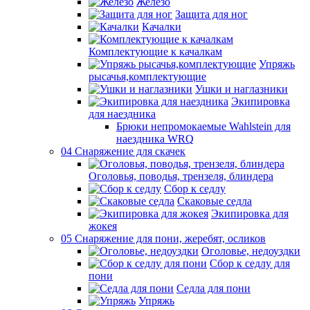
Железо
Защита для ног
Качалки
Комплектующие к качалкам
Упряжь
рысачья,комплектующие
Ушки и наглазники
Экипировка
для наездника
Брюки непромокаемые Wahlstein для
наездника WRQ
04 Снаряжение для скачек
Оголовья, поводья, трензеля, блиндера
Сбор к седлу
Скаковые седла
Экипировка для
жокея
05 Снаряжение для пони, жеребят, осликов
Оголовье, недоуздки
Сбор к седлу для
пони
Седла для пони
Упряжь