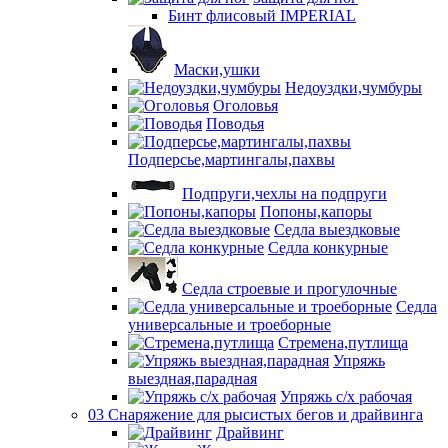
Бинт флисовый IMPERIAL
Маски,ушки
Недоуздки,чумбуры
Оголовья
Поводья
Подперсье,мартингалы,пахвы
Подпруги,чехлы на подпруги
Попоны,капоры
Седла выездковые
Седла конкурные
Седла строевые и прогулочные
Седла
универсальные и троеборные
Стремена,путлища
Упряжь
выездная,парадная
Упряжь с/х рабочая
03 Снаряжение для рысистых бегов и драйвинга
Драйвинг