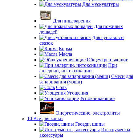
Для мускулатуры
Для пищеварения
Для пожилых
лошадей
Для суставов и
связок
Корма
Масла
Общеукрепляющие
При
аллергии, интоксикации
Смеси для
запаривания (мэши)
Соль
Угощения
Успокаивающие
Энергетические, электролиты
10 Все для ковки
Гвозди, шипы
Инструменты,
аксессуары