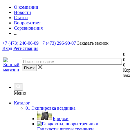
О компании
Новости
Статьи
Вопрос-ответ
Соревнования
...
+7 (473) 246-06-09
+7 (473) 296-90-07
Заказать звонок
Вход
Регистрация
0
0
0
Ко
зак
Меню
Каталог
01 Экипировка всадника
Бриджи
Гардкроты,шпоры,тренчики