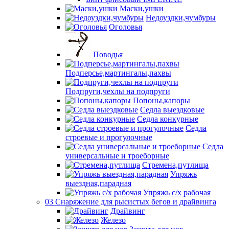
Маски,ушки
Недоуздки,чумбуры
Оголовья
Поводья
Подперсье,мартингалы,пахвы
Подпруги,чехлы на подпруги
Попоны,капоры
Седла выездковые
Седла конкурные
Седла
строевые и прогулочные
Седла
универсальные и троеборные
Стремена,путлища
Упряжь
выездная,парадная
Упряжь с/х рабочая
03 Снаряжение для рысистых бегов и драйвинга
Драйвинг
Железо