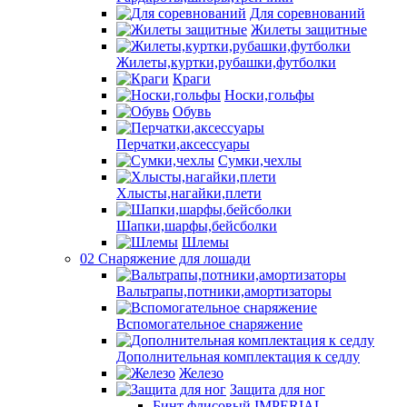
Для соревнований
Жилеты защитные
Жилеты,куртки,рубашки,футболки
Краги
Носки,гольфы
Обувь
Перчатки,аксессуары
Сумки,чехлы
Хлысты,нагайки,плети
Шапки,шарфы,бейсболки
Шлемы
02 Снаряжение для лошади
Вальтрапы,потники,амортизаторы
Вспомогательное снаряжение
Дополнительная комплектация к седлу
Железо
Защита для ног
Бинт флисовый IMPERIAL