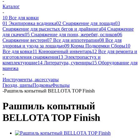
-
Каталог
-
10 Все для ковки
01 Экипировка всадника
02 Снаряжение для лошади
03
Снаряжение для рысистых бегов и драйвинга
04 Снаряжение
для скачек
05 Снаряжение для пони, жеребят, осликов
06
Снаряжение вестерн
07 Все для иппотерапии
08 Все для
здоровья и ухода за лошадью
09 Корма Подкормки Сборы
10
Все для ковки
11 Конюшенный инвентарь
12 Все для ремонта и
изготовления снаряжения
13 Электропастух и
комплектующие
14 Литература, сувениры
15 Оборудование для
манежа
-
Инструменты, аксессуары
Гвозди, шипы
Подковы
Фильцы
-
Рашпиль копытный BELLOTA TOP Finish
Рашпиль копытный
BELLOTA TOP Finish