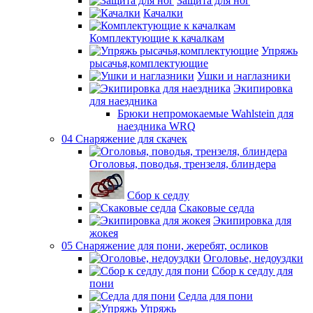
Защита для ног
Качалки
Комплектующие к качалкам
Упряжь
рысачья,комплектующие
Ушки и наглазники
Экипировка
для наездника
Брюки непромокаемые Wahlstein для
наездника WRQ
04 Снаряжение для скачек
Оголовья, поводья, трензеля, блиндера
Сбор к седлу
Скаковые седла
Экипировка для
жокея
05 Снаряжение для пони, жеребят, осликов
Оголовье, недоуздки
Сбор к седлу для
пони
Седла для пони
Упряжь