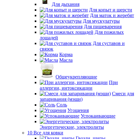
Для дыхания
Для копыт и шерсти
Для маток и жеребят
Для мускулатуры
Для пищеварения
Для пожилых
лошадей
Для суставов и
связок
Корма
Масла
Общеукрепляющие
При
аллергии, интоксикации
Смеси для
запаривания (мэши)
Соль
Угощения
Успокаивающие
Энергетические, электролиты
10 Все для ковки
Гвозди, шипы