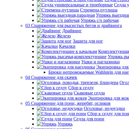
Седла 
Стремена,путлища
Упряжь выездна
Упряжь с/х рабочая
03 Снаряжение для рысистых бегов и драйвинга
Драйвинг
Железо
Защита для ног
Качалки
Комплектующие
Упряжь ры
Ушки и наглазники
Экипировка для
Брюки непромокаемые Wahlstein для н
04 Снаряжение для скачек
Огол
Сбор к седлу
Скаковые седла
Экипировка для жок
05 Снаряжение для пони, жеребят, осликов
Оголовье, недоуздки
Сбор к седлу для по
Седла для пони
Упряжь