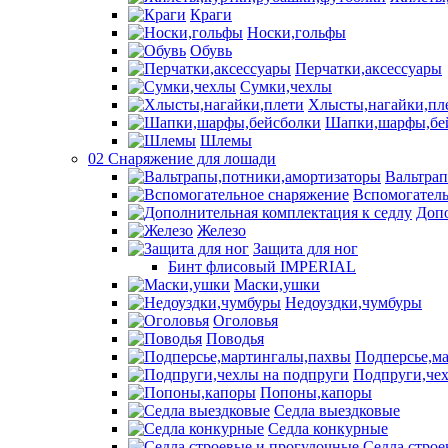
Краги
Носки,гольфы
Обувь
Перчатки,аксессуары
Сумки,чехлы
Хлысты,нагайки,пл
Шапки,шарфы,бе
Шлемы
02 Снаряжение для лошади
Вальтра
Вспомогатель
Допо
Железо
Защита для ног
Бинт флисовый IMPERIAL
Маски,ушки
Недоуздки,чумбуры
Оголовья
Поводья
Подперсье,м
Подпруги,чех
Попоны,капоры
Седла выездковые
Седла конкурные
Седла строе