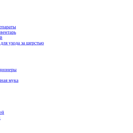
епараты
вентарь
й
для ухода за шерстью
ционеры
ная мука
ей
к