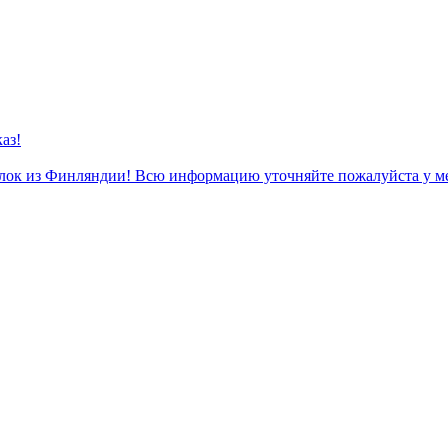
аз!
к из Финляндии! Всю информацию уточняйте пожалуйста у м