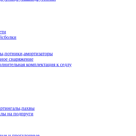
ети
йсболки
пы,потники,амортизаторы
ное снаряжение
лнительная комплектация к седлу
артингалы,пахвы
лы на подпруги
вые и прогулочные