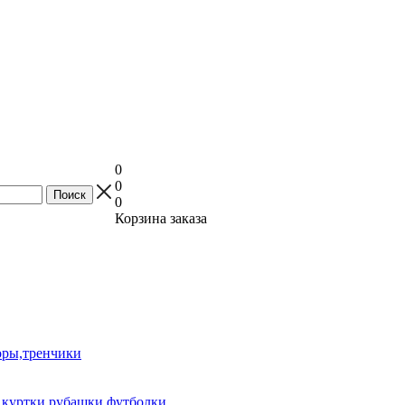
0
0
0
Корзина заказа
оры,тренчики
куртки,рубашки,футболки