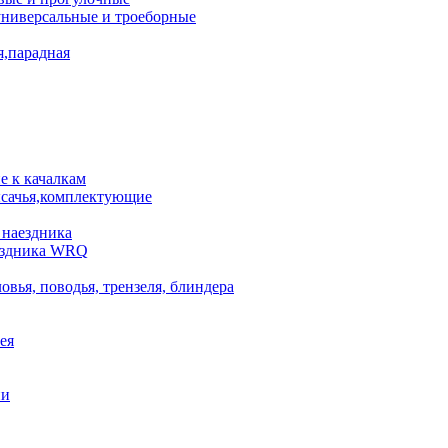
универсальные и троеборные
я,парадная
 к качалкам
сачья,комплектующие
 наездника
аездника WRQ
овья, поводья, трензеля, блиндера
ея
ни