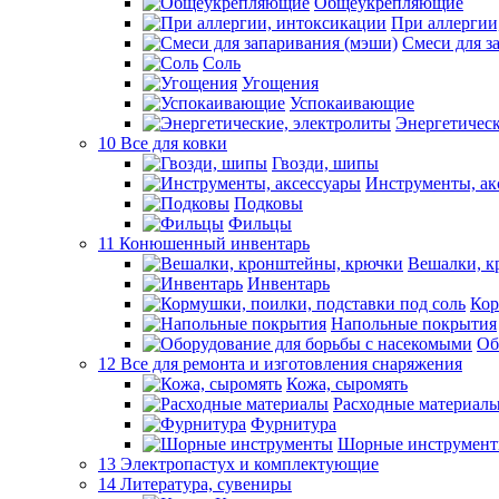
Общеукрепляющие
При аллергии
Смеси для з
Соль
Угощения
Успокаивающие
Энергетическ
10 Все для ковки
Гвозди, шипы
Инструменты, ак
Подковы
Фильцы
11 Конюшенный инвентарь
Вешалки, к
Инвентарь
Кор
Напольные покрытия
Об
12 Все для ремонта и изготовления снаряжения
Кожа, сыромять
Расходные материал
Фурнитура
Шорные инструмен
13 Электропастух и комплектующие
14 Литература, сувениры