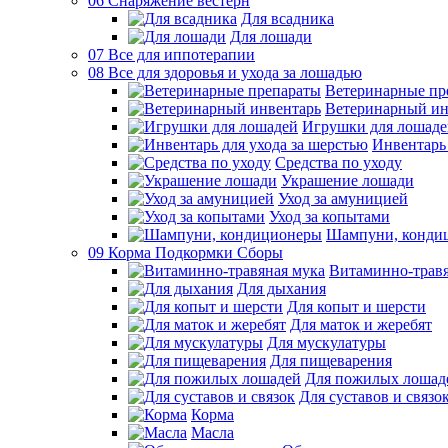
06 Снаряжение вестерн
Для всадника
Для лошади
07 Все для иппотерапии
08 Все для здоровья и ухода за лошадью
Ветеринарные пр
Ветеринарный ин
Игрушки для лошаде
Инвентарь 
Средства по уходу
Украшение лошади
Уход за амуницией
Уход за копытами
Шампуни, конди
09 Корма Подкормки Сборы
Витаминно-травя
Для дыхания
Для копыт и шерсти
Для маток и жеребят
Для мускулатуры
Для пищеварения
Для пожилых лошад
Для суставов и связо
Корма
Масла