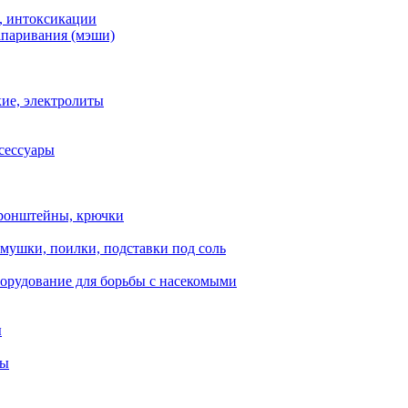
, интоксикации
апаривания (мэши)
ие, электролиты
сессуары
ронштейны, крючки
мушки, поилки, подставки под соль
орудование для борьбы с насекомыми
ы
ты