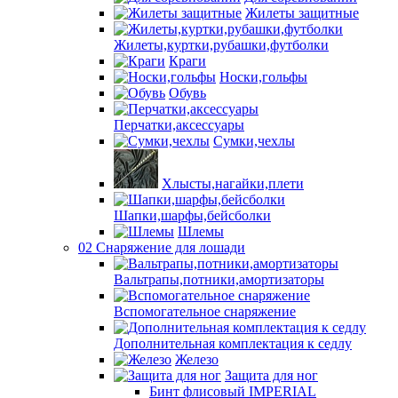
Жилеты защитные
Жилеты,куртки,рубашки,футболки
Краги
Носки,гольфы
Обувь
Перчатки,аксессуары
Сумки,чехлы
Хлысты,нагайки,плети
Шапки,шарфы,бейсболки
Шлемы
02 Снаряжение для лошади
Вальтрапы,потники,амортизаторы
Вспомогательное снаряжение
Дополнительная комплектация к седлу
Железо
Защита для ног
Бинт флисовый IMPERIAL