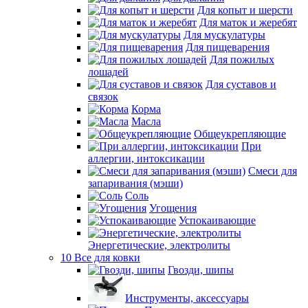
Для копыт и шерсти
Для маток и жеребят
Для мускулатуры
Для пищеварения
Для пожилых
лошадей
Для суставов и
связок
Корма
Масла
Общеукрепляющие
При
аллергии, интоксикации
Смеси для
запаривания (мэши)
Соль
Угощения
Успокаивающие
Энергетические, электролиты
10 Все для ковки
Гвозди, шипы
Инструменты, аксессуары