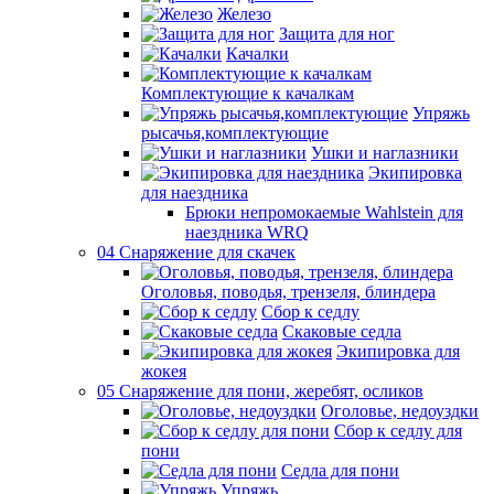
Железо
Защита для ног
Качалки
Комплектующие к качалкам
Упряжь
рысачья,комплектующие
Ушки и наглазники
Экипировка
для наездника
Брюки непромокаемые Wahlstein для
наездника WRQ
04 Снаряжение для скачек
Оголовья, поводья, трензеля, блиндера
Сбор к седлу
Скаковые седла
Экипировка для
жокея
05 Снаряжение для пони, жеребят, осликов
Оголовье, недоуздки
Сбор к седлу для
пони
Седла для пони
Упряжь