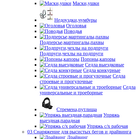
Маски,ушки
Недоуздки,чумбуры
Оголовья
Поводья
Подперсье,мартингалы,пахвы
Подпруги,чехлы на подпруги
Попоны,капоры
Седла выездковые
Седла конкурные
Седла
строевые и прогулочные
Седла
универсальные и троеборные
Стремена,путлища
Упряжь
выездная,парадная
Упряжь с/х рабочая
03 Снаряжение для рысистых бегов и драйвинга
Драйвинг