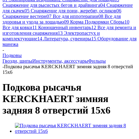
Снаряжение для рысистых бегов и драйвинга
04 Снаряжение
для скачек
05 Снаряжение для пони, жеребят, осликов
06
Снаряжение вестерн
07 Все для иппотерапии
08 Все для
здоровья и ухода за лошадью
09 Корма Подкормки Сборы
10
Все для ковки
11 Конюшенный инвентарь
12 Все для ремонта и
изготовления снаряжения
13 Электропастух и
комплектующие
14 Литература, сувениры
15 Оборудование для
манежа
-
Подковы
Гвозди, шипы
Инструменты, аксессуары
Фильцы
-
Подкова рысачья KERCKHAERT зимняя задняя 8 отверстий
15х6
Подкова рысачья
KERCKHAERT зимняя
задняя 8 отверстий 15х6