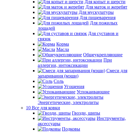
Для копыт и шерсти
Для маток и жеребят
Для мускулатуры
Для пищеварения
Для пожилых
лошадей
Для суставов и
связок
Корма
Масла
Общеукрепляющие
При
аллергии, интоксикации
Смеси для
запаривания (мэши)
Соль
Угощения
Успокаивающие
Энергетические, электролиты
10 Все для ковки
Гвозди, шипы
Инструменты,
аксессуары
Подковы