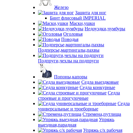
Железо
Защита для ног
Бинт флисовый IMPERIAL
Маски,ушки
Недоуздки,чумбуры
Оголовья
Поводья
Подперсье,мартингалы,пахвы
Подпруги,чехлы на подпруги
Попоны,капоры
Седла выездковые
Седла конкурные
Седла
строевые и прогулочные
Седла
универсальные и троеборные
Стремена,путлища
Упряжь
выездная,парадная
Упряжь с/х рабочая