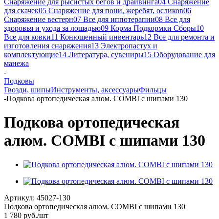
Снаряжение для рысистых бегов и драйвинга
04 Снаряжение
для скачек
05 Снаряжение для пони, жеребят, осликов
06
Снаряжение вестерн
07 Все для иппотерапии
08 Все для
здоровья и ухода за лошадью
09 Корма Подкормки Сборы
10
Все для ковки
11 Конюшенный инвентарь
12 Все для ремонта и
изготовления снаряжения
13 Электропастух и
комплектующие
14 Литература, сувениры
15 Оборудование для
манежа
-
Подковы
Гвозди, шипы
Инструменты, аксессуары
Фильцы
-
Подкова ортопедическая алюм. COMBI c шипами 130
Подкова ортопедическая
алюм. COMBI c шипами 130
Артикул:
45027-130
Подкова ортопедическая алюм. COMBI c шипами 130
1 780
руб.
/шт