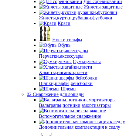
Для соревнований
Жилеты защитные
Жилеты,куртки,рубашки,футболки
Краги
Носки,гольфы
Обувь
Перчатки,аксессуары
Сумки,чехлы
Хлысты,нагайки,плети
Шапки,шарфы,бейсболки
Шлемы
02 Снаряжение для лошади
Вальтрапы,потники,амортизаторы
Вспомогательное снаряжение
Дополнительная комплектация к седлу