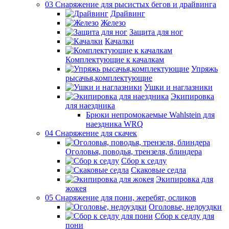
03 Снаряжение для рысистых бегов и драйвинга
Драйвинг
Железо
Защита для ног
Качалки
Комплектующие к качалкам
Упряжь
рысачья,комплектующие
Ушки и наглазники
Экипировка
для наездника
Брюки непромокаемые Wahlstein для
наездника WRQ
04 Снаряжение для скачек
Оголовья, поводья, трензеля, блиндера
Сбор к седлу
Скаковые седла
Экипировка для
жокея
05 Снаряжение для пони, жеребят, осликов
Оголовье, недоуздки
Сбор к седлу для
пони