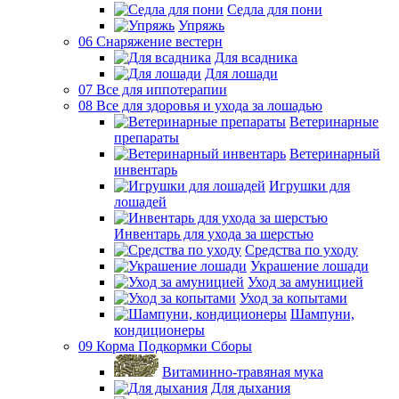
Седла для пони
Упряжь
06 Снаряжение вестерн
Для всадника
Для лошади
07 Все для иппотерапии
08 Все для здоровья и ухода за лошадью
Ветеринарные
препараты
Ветеринарный
инвентарь
Игрушки для
лошадей
Инвентарь для ухода за шерстью
Средства по уходу
Украшение лошади
Уход за амуницией
Уход за копытами
Шампуни,
кондиционеры
09 Корма Подкормки Сборы
Витаминно-травяная мука
Для дыхания