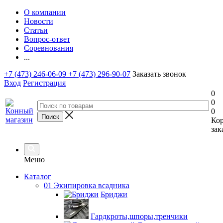
О компании
Новости
Статьи
Вопрос-ответ
Соревнования
...
+7 (473) 246-06-09
+7 (473) 296-90-07
Заказать звонок
Вход
Регистрация
0
0
0
Ко
зак
Меню
Каталог
01 Экипировка всадника
Бриджи
Гардкроты,шпоры,тренчики