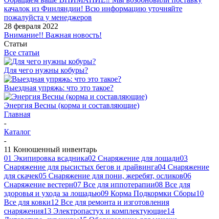
качалок из Финляндии! Всю информацию уточняйте
пожалуйста у менеджеров
28 февраля 2022
Внимание!! Важная новость!
Статьи
Все статьи
Для чего нужны кобуры?
Выездная упряжь: что это такое?
Энергия Весны (корма и составляющие)
Главная
-
Каталог
-
11 Конюшенный инвентарь
01 Экипировка всадника
02 Снаряжение для лошади
03
Снаряжение для рысистых бегов и драйвинга
04 Снаряжение
для скачек
05 Снаряжение для пони, жеребят, осликов
06
Снаряжение вестерн
07 Все для иппотерапии
08 Все для
здоровья и ухода за лошадью
09 Корма Подкормки Сборы
10
Все для ковки
12 Все для ремонта и изготовления
снаряжения
13 Электропастух и комплектующие
14