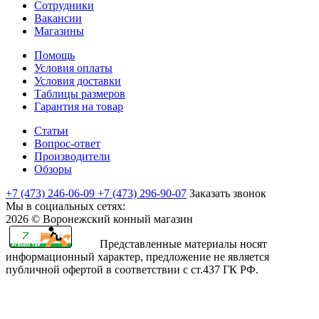
Сотрудники
Вакансии
Магазины
Помощь
Условия оплаты
Условия доставки
Таблицы размеров
Гарантия на товар
Статьи
Вопрос-ответ
Производители
Обзоры
+7 (473) 246-06-09
+7 (473) 296-90-07
Заказать звонок
Мы в социальных сетях:
2026 © Воронежский конный магазин
Представленные материалы носят
информационный характер, предложение не является
публичной офертой в соответствии с ст.437 ГК РФ.
rajasthani
sharchat
airi
minamoto
first
bangli
arab
fapvideo
very
amma
bengaluru
sex
moketa
kapamilya
صور
bf
teenporntrends.com
totoki
hentai
yaya
xxx
narr
indianauntyporn.net
very
pussy
sexy
with
-
online
اكبر
sexy
tamilnewsex
hentai
hentainaked.com
episode
vido
senkoy.net
indan
hot
hotindianporn.mobi
betterfap.mobi
school
suteki
freeteleserye.com
كس