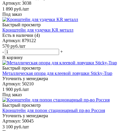
Артикул
: 3038
1 890
руб.
/шт
Под заказ
Быстрый просмотр
Кронштейн для уздечки KR металл
Есть в наличии (4)
Артикул
: 879122
570
руб.
/шт
-
+
В корзину
Быстрый просмотр
Металлическая опора для клеевой ловушки Sticky-Trap
Уточнить у менеджера
Артикул
: 50210
1 900
руб.
/шт
Под заказ
Быстрый просмотр
Кронштейн для попон стационарный пр-во Россия
Уточнить у менеджера
Артикул
: 50045
3 100
руб.
/шт