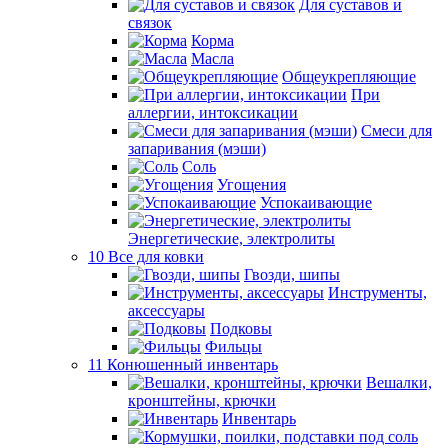
Для суставов и
связок
Корма
Масла
Общеукрепляющие
При
аллергии, интоксикации
Смеси для
запаривания (мэши)
Соль
Угощения
Успокаивающие
Энергетические, электролиты
10 Все для ковки
Гвозди, шипы
Инструменты,
аксессуары
Подковы
Фильцы
11 Конюшенный инвентарь
Вешалки,
кронштейны, крючки
Инвентарь