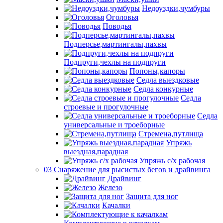
Недоуздки,чумбуры
Оголовья
Поводья
Подперсье,мартингалы,пахвы
Подпруги,чехлы на подпруги
Попоны,капоры
Седла выездковые
Седла конкурные
Седла
строевые и прогулочные
Седла
универсальные и троеборные
Стремена,путлища
Упряжь
выездная,парадная
Упряжь с/х рабочая
03 Снаряжение для рысистых бегов и драйвинга
Драйвинг
Железо
Защита для ног
Качалки