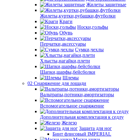
Жилеты защитные
Жилеты,куртки,рубашки,футболки
Краги
Носки,гольфы
Обувь
Перчатки,аксессуары
Сумки,чехлы
Хлысты,нагайки,плети
Шапки,шарфы,бейсболки
Шлемы
02 Снаряжение для лошади
Вальтрапы,потники,амортизаторы
Вспомогательное снаряжение
Дополнительная комплектация к седлу
Железо
Защита для ног
Бинт флисовый IMPERIAL
Маски,ушки