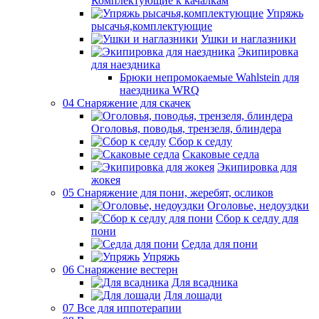
Комплектующие к качалкам
Упряжь
рысачья,комплектующие
Ушки и наглазники
Экипировка
для наездника
Брюки непромокаемые Wahlstein для
наездника WRQ
04 Снаряжение для скачек
Оголовья, поводья, трензеля, блиндера
Сбор к седлу
Скаковые седла
Экипировка для
жокея
05 Снаряжение для пони, жеребят, осликов
Оголовье, недоуздки
Сбор к седлу для
пони
Седла для пони
Упряжь
06 Снаряжение вестерн
Для всадника
Для лошади
07 Все для иппотерапии