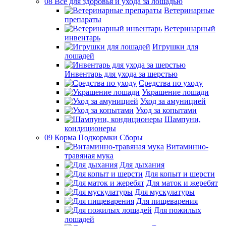
08 Все для здоровья и ухода за лошадью
Ветеринарные
препараты
Ветеринарный
инвентарь
Игрушки для
лошадей
Инвентарь для ухода за шерстью
Средства по уходу
Украшение лошади
Уход за амуницией
Уход за копытами
Шампуни,
кондиционеры
09 Корма Подкормки Сборы
Витаминно-
травяная мука
Для дыхания
Для копыт и шерсти
Для маток и жеребят
Для мускулатуры
Для пищеварения
Для пожилых
лошадей