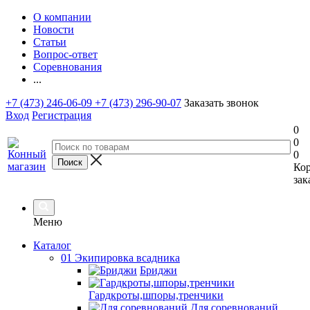
О компании
Новости
Статьи
Вопрос-ответ
Соревнования
...
+7 (473) 246-06-09
+7 (473) 296-90-07
Заказать звонок
Вход
Регистрация
0
0
0
Ко
зак
Меню
Каталог
01 Экипировка всадника
Бриджи
Гардкроты,шпоры,тренчики
Для соревнований