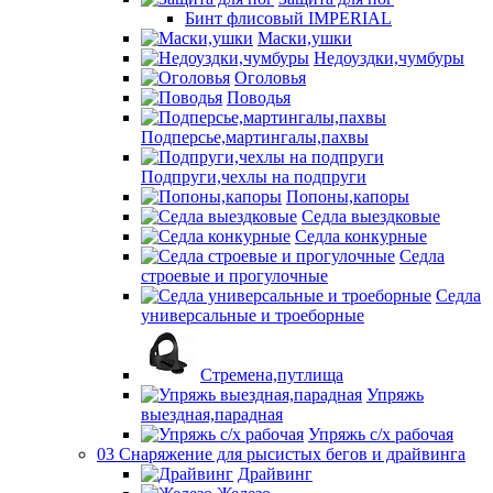
Бинт флисовый IMPERIAL
Маски,ушки
Недоуздки,чумбуры
Оголовья
Поводья
Подперсье,мартингалы,пахвы
Подпруги,чехлы на подпруги
Попоны,капоры
Седла выездковые
Седла конкурные
Седла
строевые и прогулочные
Седла
универсальные и троеборные
Стремена,путлища
Упряжь
выездная,парадная
Упряжь с/х рабочая
03 Снаряжение для рысистых бегов и драйвинга
Драйвинг