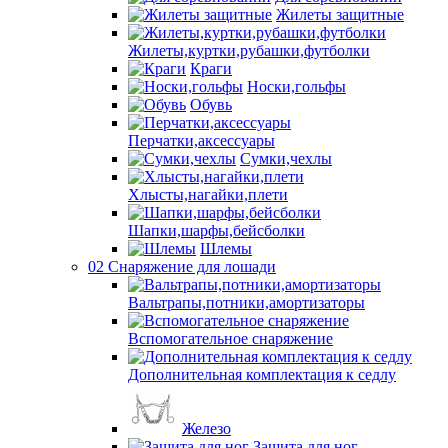
Жилеты защитные
Жилеты,куртки,рубашки,футболки
Краги
Носки,гольфы
Обувь
Перчатки,аксессуары
Сумки,чехлы
Хлысты,нагайки,плети
Шапки,шарфы,бейсболки
Шлемы
02 Снаряжение для лошади
Вальтрапы,потники,амортизаторы
Вспомогательное снаряжение
Дополнительная комплектация к седлу
Железо
Защита для ног