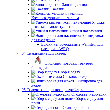
Железо
Защита для ног
Качалки
Комплектующие к качалкам
Упряжь
рысачья,комплектующие
Ушки и наглазники
Экипировка
для наездника
Брюки непромокаемые Wahlstein для
наездника WRQ
04 Снаряжение для скачек
Оголовья, поводья, трензеля,
блиндера
Сбор к седлу
Скаковые седла
Экипировка для
жокея
05 Снаряжение для пони, жеребят, осликов
Оголовье, недоуздки
Сбор к седлу для
пони
Седла для пони