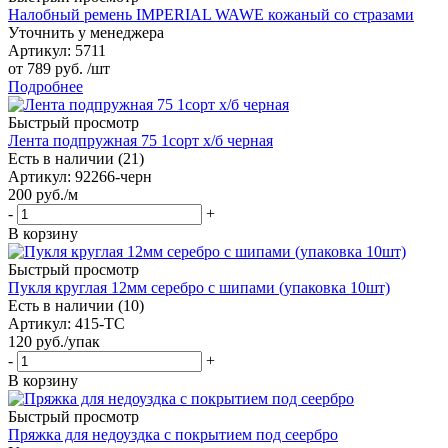
Налобный ремень IMPERIAL WAWE кожаный со стразами
Уточнить у менеджера
Артикул
: 5711
от
789 руб.
/шт
Подробнее
Быстрый просмотр
Лента подпружная 75 1сорт х/б черная
Есть в наличии (21)
Артикул
: 92266-черн
200
руб.
/м
-
+
В корзину
Быстрый просмотр
Пукля круглая 12мм серебро с шипами (упаковка 10шт)
Есть в наличии (10)
Артикул
: 415-ТС
120
руб.
/упак
-
+
В корзину
Быстрый просмотр
Пряжка для недоуздка с покрытием под сеербро