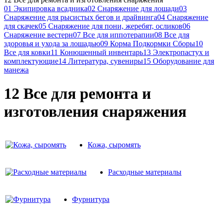
01 Экипировка всадника
02 Снаряжение для лошади
03
Снаряжение для рысистых бегов и драйвинга
04 Снаряжение
для скачек
05 Снаряжение для пони, жеребят, осликов
06
Снаряжение вестерн
07 Все для иппотерапии
08 Все для
здоровья и ухода за лошадью
09 Корма Подкормки Сборы
10
Все для ковки
11 Конюшенный инвентарь
13 Электропастух и
комплектующие
14 Литература, сувениры
15 Оборудование для
манежа
12 Все для ремонта и
изготовления снаряжения
Кожа, сыромять
Расходные материалы
Фурнитура