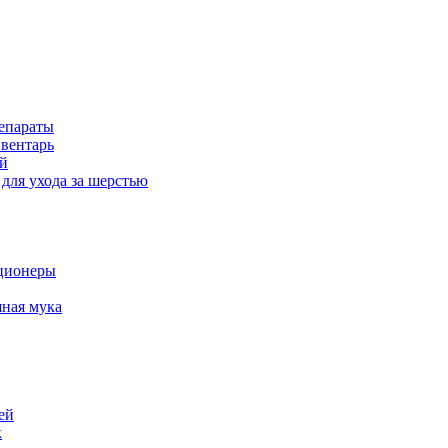
епараты
вентарь
й
для ухода за шерстью
ционеры
ная мука
ей
к