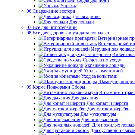
Седла для пони
Упряжь
06 Снаряжение вестерн
Для всадника
Для лошади
07 Все для иппотерапии
08 Все для здоровья и ухода за лошадью
Ветеринарные пр
Ветеринарный ин
Игрушки для лошаде
Инвентарь 
Средства по уходу
Украшение лошади
Уход за амуницией
Уход за копытами
Шампуни, конди
09 Корма Подкормки Сборы
Витаминно-травя
Для дыхания
Для копыт и шерсти
Для маток и жеребят
Для мускулатуры
Для пищеварения
Для пожилых лошад
Для суставов и связо