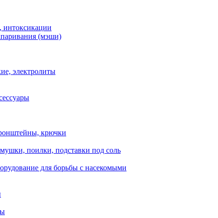
, интоксикации
апаривания (мэши)
ие, электролиты
сессуары
ронштейны, крючки
мушки, поилки, подставки под соль
орудование для борьбы с насекомыми
ы
ты