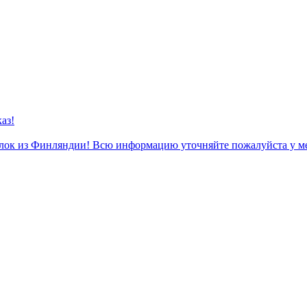
аз!
к из Финляндии! Всю информацию уточняйте пожалуйста у м