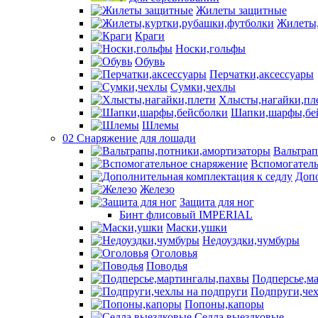
Жилеты защитные
Жилеты,
Краги
Носки,гольфы
Обувь
Перчатки,аксессуары
Сумки,чехлы
Хлысты,нагайки,пл
Шапки,шарфы,бе
Шлемы
02 Снаряжение для лошади
Вальтра
Вспомогатель
Допо
Железо
Защита для ног
Бинт флисовый IMPERIAL
Маски,ушки
Недоуздки,чумбуры
Оголовья
Поводья
Подперсье,м
Подпруги,чех
Попоны,капоры
Седла выездковые