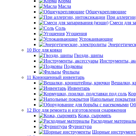
Корма
Масла
Общеукрепляющие
При аллергии
Смеси для з
Соль
Угощения
Успокаивающие
Энергетическ
10 Все для ковки
Гвозди, шипы
Инструменты, ак
Подковы
Фильцы
11 Конюшенный инвентарь
Вешалки, к
Инвентарь
Кор
Напольные покрытия
Об
12 Все для ремонта и изготовления снаряжения
Кожа, сыромять
Расходные материал
Фурнитура
Шорные инструмен