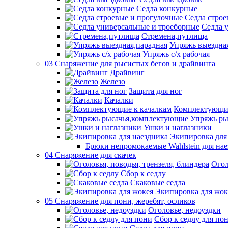
Седла конкурные
Седла строе
Седла 
Стремена,путлища
Упряжь выездна
Упряжь с/х рабочая
03 Снаряжение для рысистых бегов и драйвинга
Драйвинг
Железо
Защита для ног
Качалки
Комплектующие
Упряжь ры
Ушки и наглазники
Экипировка для
Брюки непромокаемые Wahlstein для н
04 Снаряжение для скачек
Огол
Сбор к седлу
Скаковые седла
Экипировка для жок
05 Снаряжение для пони, жеребят, осликов
Оголовье, недоуздки
Сбор к седлу для по