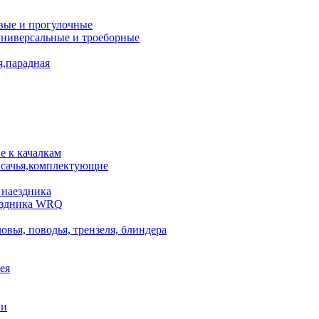
вые и прогулочные
универсальные и троеборные
я,парадная
 к качалкам
сачья,комплектующие
 наездника
аездника WRQ
овья, поводья, трензеля, блиндера
ея
ни