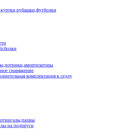
куртки,рубашки,футболки
ети
йсболки
пы,потники,амортизаторы
ное снаряжение
лнительная комплектация к седлу
артингалы,пахвы
лы на подпруги