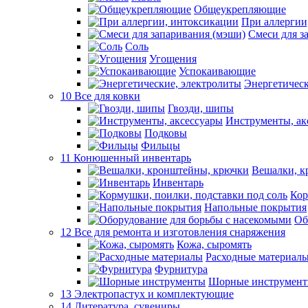
Общеукрепляющие
При аллергии
Смеси для з
Соль
Угощения
Успокаивающие
Энергетическ
10 Все для ковки
Гвозди, шипы
Инструменты, ак
Подковы
Фильцы
11 Конюшенный инвентарь
Вешалки, к
Инвентарь
Кор
Напольные покрытия
Об
12 Все для ремонта и изготовления снаряжения
Кожа, сыромять
Расходные материал
Фурнитура
Шорные инструмен
13 Электропастух и комплектующие
14 Литература, сувениры