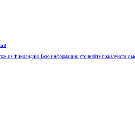
аз!
к из Финляндии! Всю информацию уточняйте пожалуйста у м