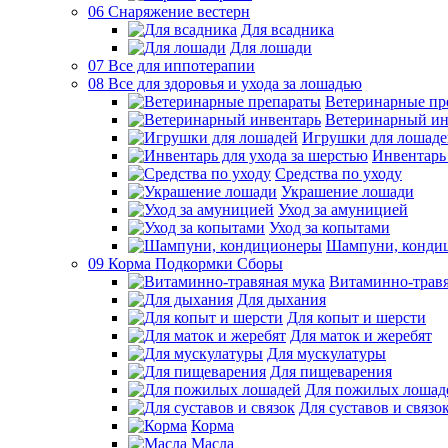
06 Снаряжение вестерн
Для всадника
Для лошади
07 Все для иппотерапии
08 Все для здоровья и ухода за лошадью
Ветеринарные пр
Ветеринарный ин
Игрушки для лошаде
Инвентарь 
Средства по уходу
Украшение лошади
Уход за амуницией
Уход за копытами
Шампуни, конди
09 Корма Подкормки Сборы
Витаминно-травя
Для дыхания
Для копыт и шерсти
Для маток и жеребят
Для мускулатуры
Для пищеварения
Для пожилых лошад
Для суставов и связо
Корма
Масла