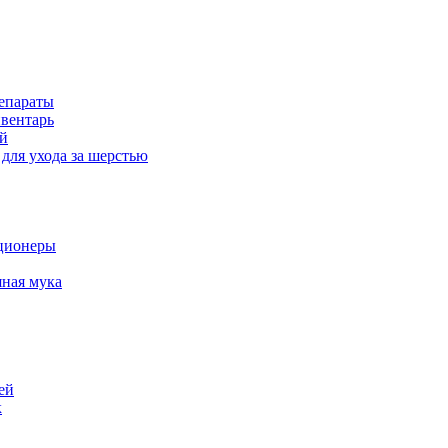
епараты
вентарь
й
для ухода за шерстью
ционеры
ная мука
ей
к