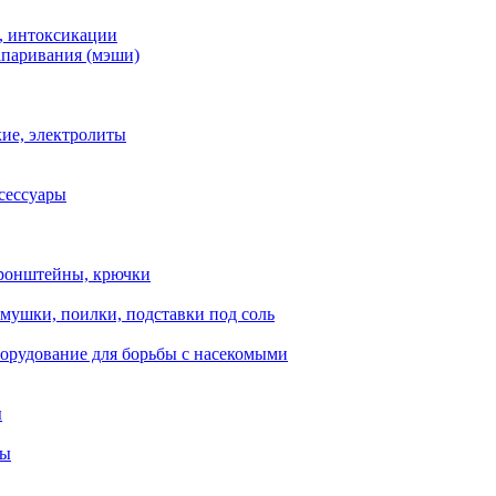
, интоксикации
апаривания (мэши)
ие, электролиты
сессуары
ронштейны, крючки
мушки, поилки, подставки под соль
орудование для борьбы с насекомыми
ы
ты