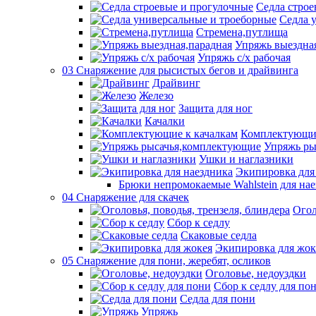
Седла строе
Седла 
Стремена,путлища
Упряжь выездна
Упряжь с/х рабочая
03 Снаряжение для рысистых бегов и драйвинга
Драйвинг
Железо
Защита для ног
Качалки
Комплектующие
Упряжь ры
Ушки и наглазники
Экипировка для
Брюки непромокаемые Wahlstein для н
04 Снаряжение для скачек
Огол
Сбор к седлу
Скаковые седла
Экипировка для жок
05 Снаряжение для пони, жеребят, осликов
Оголовье, недоуздки
Сбор к седлу для по
Седла для пони
Упряжь