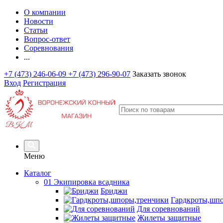
О компании
Новости
Статьи
Вопрос-ответ
Соревнования
...
+7 (473) 246-06-09
+7 (473) 296-90-07
Заказать звонок
Вход
Регистрация
Меню
Каталог
01 Экипировка всадника
Бриджи
Гардкроты,шп
Для соревнований
Жилеты защитные