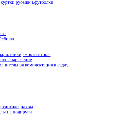
куртки,рубашки,футболки
ети
йсболки
пы,потники,амортизаторы
ное снаряжение
лнительная комплектация к седлу
артингалы,пахвы
лы на подпруги