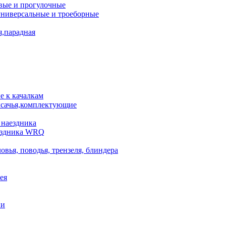
вые и прогулочные
универсальные и троеборные
я,парадная
 к качалкам
сачья,комплектующие
 наездника
аездника WRQ
овья, поводья, трензеля, блиндера
ея
ни