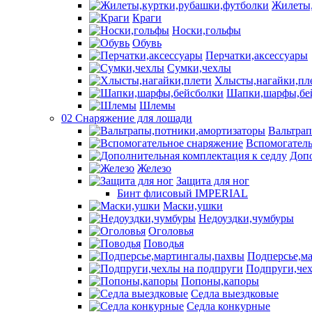
Жилеты,
Краги
Носки,гольфы
Обувь
Перчатки,аксессуары
Сумки,чехлы
Хлысты,нагайки,пл
Шапки,шарфы,бе
Шлемы
02 Снаряжение для лошади
Вальтра
Вспомогатель
Допо
Железо
Защита для ног
Бинт флисовый IMPERIAL
Маски,ушки
Недоуздки,чумбуры
Оголовья
Поводья
Подперсье,м
Подпруги,чех
Попоны,капоры
Седла выездковые
Седла конкурные