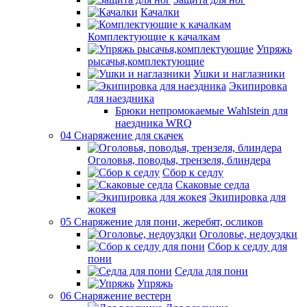
Качалки
Комплектующие к качалкам
Упряжь
рысачья,комплектующие
Ушки и наглазники
Экипировка
для наездника
Брюки непромокаемые Wahlstein для
наездника WRQ
04 Снаряжение для скачек
Оголовья, поводья, трензеля, блиндера
Сбор к седлу
Скаковые седла
Экипировка для
жокея
05 Снаряжение для пони, жеребят, осликов
Оголовье, недоуздки
Сбор к седлу для
пони
Седла для пони
Упряжь
06 Снаряжение вестерн