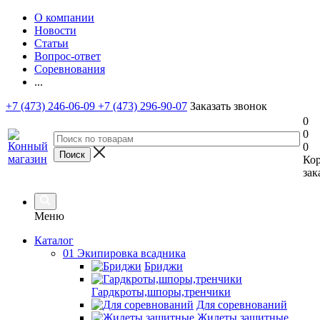
О компании
Новости
Статьи
Вопрос-ответ
Соревнования
...
+7 (473) 246-06-09
+7 (473) 296-90-07
Заказать звонок
0
0
0
Ко
зак
Меню
Каталог
01 Экипировка всадника
Бриджи
Гардкроты,шпоры,тренчики
Для соревнований
Жилеты защитные