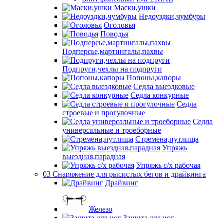
Маски,ушки
Недоуздки,чумбуры
Оголовья
Поводья
Подперсье,мартингалы,пахвы
Подпруги,чехлы на подпруги
Попоны,капоры
Седла выездковые
Седла конкурные
Седла
строевые и прогулочные
Седла
универсальные и троеборные
Стремена,путлища
Упряжь
выездная,парадная
Упряжь с/х рабочая
03 Снаряжение для рысистых бегов и драйвинга
Драйвинг
Железо
Защита для ног