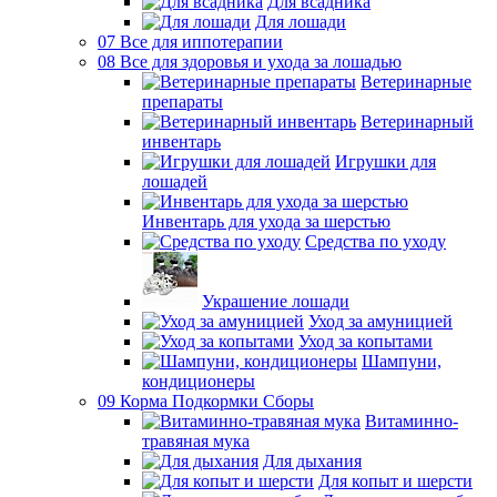
Для всадника
Для лошади
07 Все для иппотерапии
08 Все для здоровья и ухода за лошадью
Ветеринарные
препараты
Ветеринарный
инвентарь
Игрушки для
лошадей
Инвентарь для ухода за шерстью
Средства по уходу
Украшение лошади
Уход за амуницией
Уход за копытами
Шампуни,
кондиционеры
09 Корма Подкормки Сборы
Витаминно-
травяная мука
Для дыхания
Для копыт и шерсти