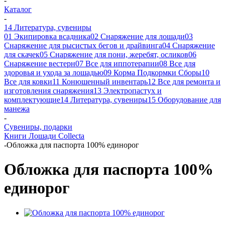
-
Каталог
-
14 Литература, сувениры
01 Экипировка всадника
02 Снаряжение для лошади
03
Снаряжение для рысистых бегов и драйвинга
04 Снаряжение
для скачек
05 Снаряжение для пони, жеребят, осликов
06
Снаряжение вестерн
07 Все для иппотерапии
08 Все для
здоровья и ухода за лошадью
09 Корма Подкормки Сборы
10
Все для ковки
11 Конюшенный инвентарь
12 Все для ремонта и
изготовления снаряжения
13 Электропастух и
комплектующие
14 Литература, сувениры
15 Оборудование для
манежа
-
Сувениры, подарки
Книги
Лошади Collecta
-
Обложка для паспорта 100% единорог
Обложка для паспорта 100%
единорог