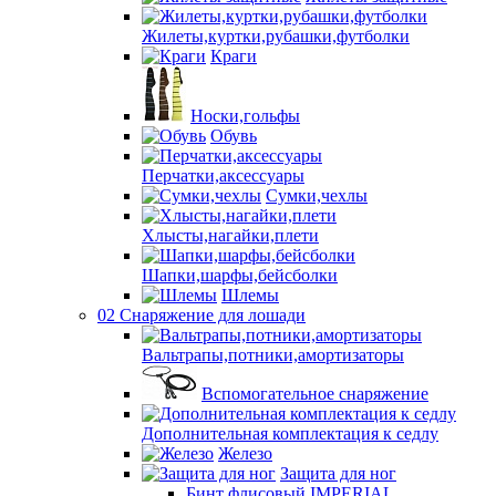
Жилеты,куртки,рубашки,футболки
Краги
Носки,гольфы
Обувь
Перчатки,аксессуары
Сумки,чехлы
Хлысты,нагайки,плети
Шапки,шарфы,бейсболки
Шлемы
02 Снаряжение для лошади
Вальтрапы,потники,амортизаторы
Вспомогательное снаряжение
Дополнительная комплектация к седлу
Железо
Защита для ног
Бинт флисовый IMPERIAL