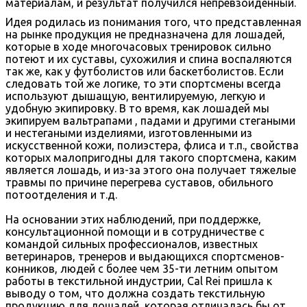
материалам, и результат получился непревзойденный.
Идея родилась из понимания того, что представленная
на рынке продукция не предназначена для лошадей,
которые в ходе многочасовых тренировок сильно
потеют и их суставы, сухожилия и спина воспаляются
так же, как у футболистов или баскетболистов. Если
следовать той же логике, то эти спортсмены всегда
используют дышащую, вентилируемую, легкую и
удобную экипировку. В то время, как лошадей мы
экипируем вальтрапами , падами и другими стегаными
и нестегаными изделиями, изготовленными из
искусственной кожи, полиэстера, флиса и т.п., свойства
которых малопригодны для такого спортсмена, каким
является лошадь, и из-за этого она получает тяжелые
травмы по причине перегрева суставов, обильного
потоотделения и т.д.
На основании этих наблюдений, при поддержке,
консультационной помощи и в сотрудничестве с
командой сильных профессионалов, известных
ветеринаров, тренеров и выдающихся спортсменов-
конников, людей с более чем 35-ти летним опытом
работы в текстильной индустрии, Cal Rei пришла к
выводу о том, что должна создать текстильную
продукцию для лошадей, которая отличалась бы от