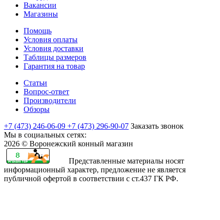
Вакансии
Магазины
Помощь
Условия оплаты
Условия доставки
Таблицы размеров
Гарантия на товар
Статьи
Вопрос-ответ
Производители
Обзоры
+7 (473) 246-06-09
+7 (473) 296-90-07
Заказать звонок
Мы в социальных сетях:
2026 © Воронежский конный магазин
Представленные материалы носят
информационный характер, предложение не является
публичной офертой в соответствии с ст.437 ГК РФ.
rajasthani
sharchat
airi
minamoto
first
bangli
arab
fapvideo
very
amma
bengaluru
sex
moketa
kapamilya
صور
bf
teenporntrends.com
totoki
hentai
yaya
xxx
narr
indianauntyporn.net
very
pussy
sexy
with
-
online
اكبر
sexy
tamilnewsex
hentai
hentainaked.com
episode
vido
senkoy.net
indan
hot
hotindianporn.mobi
betterfap.mobi
school
suteki
freeteleserye.com
كس
sexozavr.com
hentai.name
chuunibyou
18
stripvidz.com
fuk
sex
free
x
girls
na
where
بنت
في