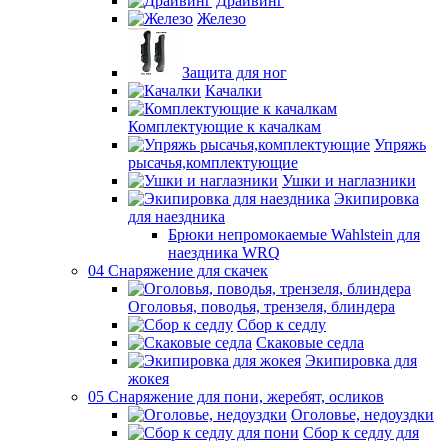
Драйвинг
Железо
Защита для ног
Качалки
Комплектующие к качалкам
Упряжь
рысачья,комплектующие
Ушки и наглазники
Экипировка
для наездника
Брюки непромокаемые Wahlstein для
наездника WRQ
04 Снаряжение для скачек
Оголовья, поводья, трензеля, блиндера
Сбор к седлу
Скаковые седла
Экипировка для
жокея
05 Снаряжение для пони, жеребят, осликов
Оголовье, недоуздки
Сбор к седлу для