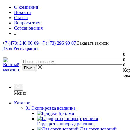
О компании
Новости
Статьи
Вопрос-ответ
Соревнования
...
+7 (473) 246-06-09
+7 (473) 296-90-07
Заказать звонок
Вход
Регистрация
0
0
0
Ко
зак
Меню
Каталог
01 Экипировка всадника
Бриджи
Гардкроты,шпоры,тренчики
Для соревнований