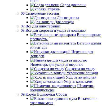
пони
Седла для пони
Упряжь
06 Снаряжение вестерн
Для всадника
Для лошади
07 Все для иппотерапии
08 Все для здоровья и ухода за лошадью
Ветеринарные
препараты
Ветеринарный
инвентарь
Игрушки для
лошадей
Инвентарь для ухода за шерстью
Средства по уходу
Украшение лошади
Уход за амуницией
Уход за копытами
Шампуни,
кондиционеры
09 Корма Подкормки Сборы
Витаминно-
травяная мука