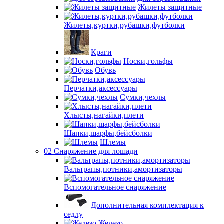
Жилеты защитные
Жилеты,куртки,рубашки,футболки
Краги
Носки,гольфы
Обувь
Перчатки,аксессуары
Сумки,чехлы
Хлысты,нагайки,плети
Шапки,шарфы,бейсболки
Шлемы
02 Снаряжение для лошади
Вальтрапы,потники,амортизаторы
Вспомогательное снаряжение
Дополнительная комплектация к
седлу
Железо