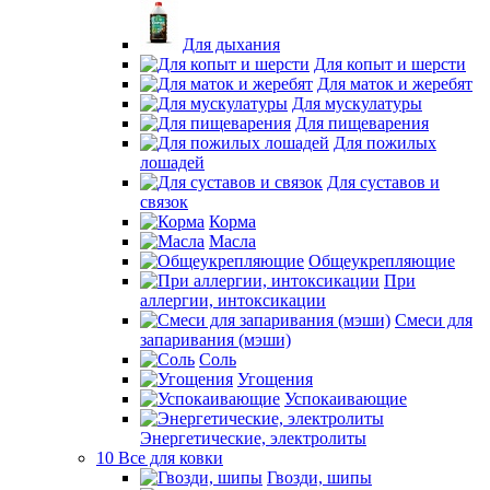
Для дыхания
Для копыт и шерсти
Для маток и жеребят
Для мускулатуры
Для пищеварения
Для пожилых
лошадей
Для суставов и
связок
Корма
Масла
Общеукрепляющие
При
аллергии, интоксикации
Смеси для
запаривания (мэши)
Соль
Угощения
Успокаивающие
Энергетические, электролиты
10 Все для ковки
Гвозди, шипы