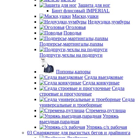
Защита для ног
Бинт флисовый IMPERIAL
Маски,ушки
Недоуздки,чумбуры
Оголовья
Поводья
Подперсье,мартингалы,пахвы
Подпруги,чехлы на подпруги
Попоны,капоры
Седла выездковые
Седла конкурные
Седла
строевые и прогулочные
Седла
универсальные и троеборные
Стремена,путлища
Упряжь
выездная,парадная
Упряжь с/х рабочая
03 Снаряжение для рысистых бегов и драйвинга