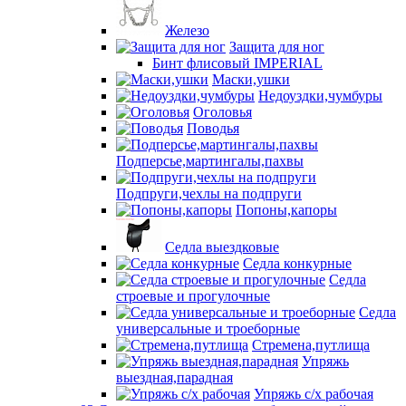
Железо
Защита для ног
Бинт флисовый IMPERIAL
Маски,ушки
Недоуздки,чумбуры
Оголовья
Поводья
Подперсье,мартингалы,пахвы
Подпруги,чехлы на подпруги
Попоны,капоры
Седла выездковые
Седла конкурные
Седла
строевые и прогулочные
Седла
универсальные и троеборные
Стремена,путлища
Упряжь
выездная,парадная
Упряжь с/х рабочая