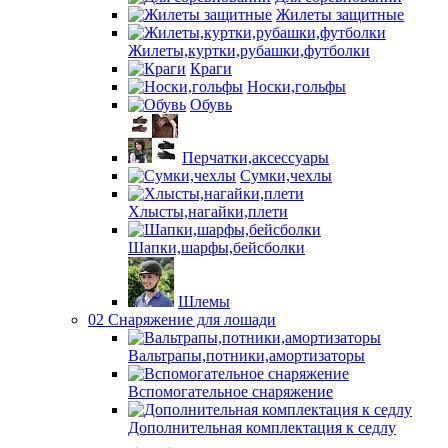
Жилеты защитные
Жилеты,куртки,рубашки,футболки
Краги
Носки,гольфы
Обувь
Перчатки,аксессуары
Сумки,чехлы
Хлысты,нагайки,плети
Шапки,шарфы,бейсболки
Шлемы
02 Снаряжение для лошади
Вальтрапы,потники,амортизаторы
Вспомогательное снаряжение
Дополнительная комплектация к седлу