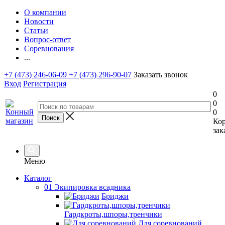
О компании
Новости
Статьи
Вопрос-ответ
Соревнования
...
+7 (473) 246-06-09
+7 (473) 296-90-07
Заказать звонок
Вход
Регистрация
0
0
0
Ко
зак
Меню
Каталог
01 Экипировка всадника
Бриджи
Гардкроты,шпоры,тренчики
Для соревнований