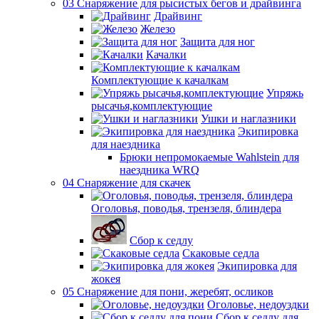
03 Снаряжение для рысистых бегов и драйвинга
Драйвинг
Железо
Защита для ног
Качалки
Комплектующие к качалкам
Упряжь
рысачья,комплектующие
Ушки и наглазники
Экипировка
для наездника
Брюки непромокаемые Wahlstein для
наездника WRQ
04 Снаряжение для скачек
Оголовья, поводья, трензеля, блиндера
Сбор к седлу
Скаковые седла
Экипировка для
жокея
05 Снаряжение для пони, жеребят, осликов
Оголовье, недоуздки
Сбор к седлу для