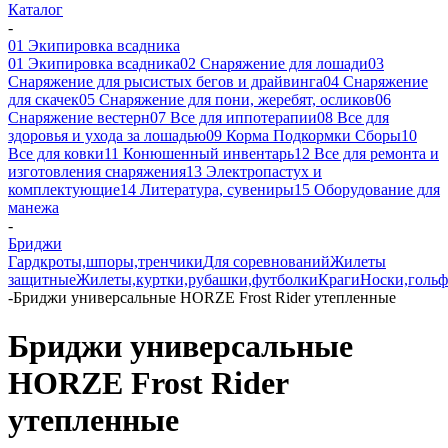
Каталог
-
01 Экипировка всадника
01 Экипировка всадника
02 Снаряжение для лошади
03
Снаряжение для рысистых бегов и драйвинга
04 Снаряжение
для скачек
05 Снаряжение для пони, жеребят, осликов
06
Снаряжение вестерн
07 Все для иппотерапии
08 Все для
здоровья и ухода за лошадью
09 Корма Подкормки Сборы
10
Все для ковки
11 Конюшенный инвентарь
12 Все для ремонта и
изготовления снаряжения
13 Электропастух и
комплектующие
14 Литература, сувениры
15 Оборудование для
манежа
-
Бриджи
Гардкроты,шпоры,тренчики
Для соревнований
Жилеты
защитные
Жилеты,куртки,рубашки,футболки
Краги
Носки,голь
-
Бриджи универсальные HORZE Frost Rider утепленные
Бриджи универсальные
HORZE Frost Rider
утепленные