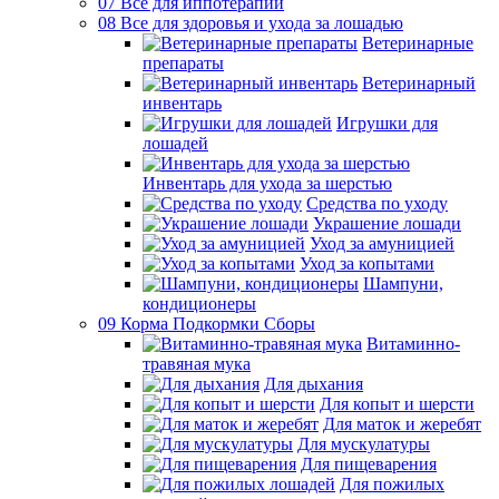
07 Все для иппотерапии
08 Все для здоровья и ухода за лошадью
Ветеринарные
препараты
Ветеринарный
инвентарь
Игрушки для
лошадей
Инвентарь для ухода за шерстью
Средства по уходу
Украшение лошади
Уход за амуницией
Уход за копытами
Шампуни,
кондиционеры
09 Корма Подкормки Сборы
Витаминно-
травяная мука
Для дыхания
Для копыт и шерсти
Для маток и жеребят
Для мускулатуры
Для пищеварения
Для пожилых