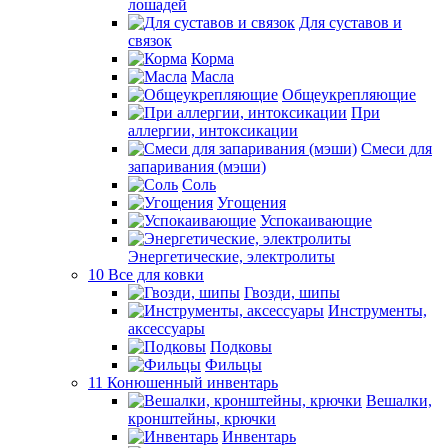
лошадей
Для суставов и
связок
Корма
Масла
Общеукрепляющие
При
аллергии, интоксикации
Смеси для
запаривания (мэши)
Соль
Угощения
Успокаивающие
Энергетические, электролиты
10 Все для ковки
Гвозди, шипы
Инструменты,
аксессуары
Подковы
Фильцы
11 Конюшенный инвентарь
Вешалки,
кронштейны, крючки
Инвентарь