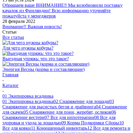
Обращаем ваше ВНИМАНИЕ‼ Мы возобновили поставку
качалок из Финляндии! Всю информацию уточняйте
пожалуйста у менеджеров
28 февраля 2022
Внимание!! Важная новость!
Статьи
Все статьи
Для чего нужны кобуры?
Выездная упряжь: что это такое?
Энергия Весны (корма и составляющие)
Главная
-
Каталог
-
01 Экипировка всадника
01 Экипировка всадника
02 Снаряжение для лошади
03
Снаряжение для рысистых бегов и драйвинга
04 Снаряжение
для скачек
05 Снаряжение для пони, жеребят, осликов
06
Снаряжение вестерн
07 Все для иппотерапии
08 Все для
здоровья и ухода за лошадью
09 Корма Подкормки Сборы
10
Все для ковки
11 Конюшенный инвентарь
12 Все для ремонта и