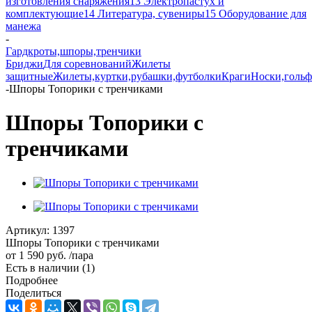
изготовления снаряжения
13 Электропастух и
комплектующие
14 Литература, сувениры
15 Оборудование для
манежа
-
Гардкроты,шпоры,тренчики
Бриджи
Для соревнований
Жилеты
защитные
Жилеты,куртки,рубашки,футболки
Краги
Носки,голь
-
Шпоры Топорики с тренчиками
Шпоры Топорики с
тренчиками
Артикул:
1397
Шпоры Топорики с тренчиками
от
1 590 руб.
/пара
Есть в наличии
(1)
Подробнее
Поделиться