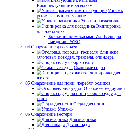
Комплектующие к качалкам
Упряжь
рысачья,комплектующие
Ушки и наглазники
Экипировка
для наездника
Брюки непромокаемые Wahlstein для
наездника WRQ
04 Снаряжение для скачек
Оголовья, поводья, трензеля, блиндера
Сбор к седлу
Скаковые седла
Экипировка для
жокея
05 Снаряжение для пони, жеребят, осликов
Оголовье, недоуздки
Сбор к седлу для
пони
Седла для пони
Упряжь
06 Снаряжение вестерн
Для всадника
Для лошади