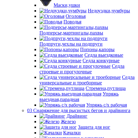
Маски,ушки
Недоуздки,чумбуры
Оголовья
Поводья
Подперсье,мартингалы,пахвы
Подпруги,чехлы на подпруги
Попоны,капоры
Седла выездковые
Седла конкурные
Седла
строевые и прогулочные
Седла
универсальные и троеборные
Стремена,путлища
Упряжь
выездная,парадная
Упряжь с/х рабочая
03 Снаряжение для рысистых бегов и драйвинга
Драйвинг
Железо
Защита для ног
Качалки