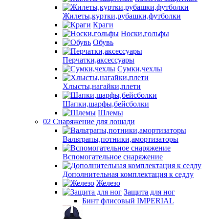
Жилеты,куртки,рубашки,футболки
Краги
Носки,гольфы
Обувь
Перчатки,аксессуары
Сумки,чехлы
Хлысты,нагайки,плети
Шапки,шарфы,бейсболки
Шлемы
02 Снаряжение для лошади
Вальтрапы,потники,амортизаторы
Вспомогательное снаряжение
Дополнительная комплектация к седлу
Железо
Защита для ног
Бинт флисовый IMPERIAL