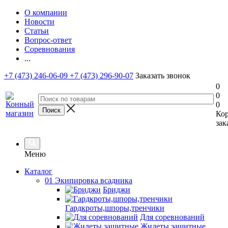
О компании
Новости
Статьи
Вопрос-ответ
Соревнования
...
+7 (473) 246-06-09
+7 (473) 296-90-07
Заказать звонок
0
0
0
Ко
зак
Меню
Каталог
01 Экипировка всадника
Бриджи
Гардкроты,шпоры,тренчики
Для соревнований
Жилеты защитные