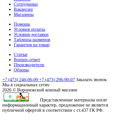
Сотрудники
Вакансии
Магазины
Помощь
Условия оплаты
Условия доставки
Таблицы размеров
Гарантия на товар
Статьи
Вопрос-ответ
Производители
Обзоры
+7 (473) 246-06-09
+7 (473) 296-90-07
Заказать звонок
Мы в социальных сетях:
2026 © Воронежский конный магазин
Представленные материалы носят
информационный характер, предложение не является
публичной офертой в соответствии с ст.437 ГК РФ.
rajasthani
sharchat
airi
minamoto
first
bangli
arab
fapvideo
very
amma
bengaluru
sex
moketa
kapamilya
صور
bf
teenporntrends.com
totoki
hentai
yaya
xxx
narr
indianauntyporn.net
very
pussy
sexy
with
-
online
اكبر
sexy
tamilnewsex
hentai
hentainaked.com
episode
vido
senkoy.net
indan
hot
hotindianporn.mobi
betterfap.mobi
school
suteki
freeteleserye.com
كس