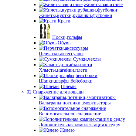
Жилеты защитные
Жилеты,куртки,рубашки,футболки
Краги
Носки,гольфы
Обувь
Перчатки,аксессуары
Сумки,чехлы
Хлысты,нагайки,плети
Шапки,шарфы,бейсболки
Шлемы
02 Снаряжение для лошади
Вальтрапы,потники,амортизаторы
Вспомогательное снаряжение
Дополнительная комплектация к седлу
Железо