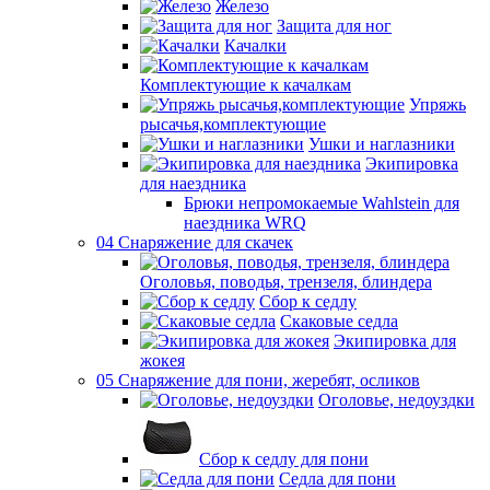
Железо
Защита для ног
Качалки
Комплектующие к качалкам
Упряжь
рысачья,комплектующие
Ушки и наглазники
Экипировка
для наездника
Брюки непромокаемые Wahlstein для
наездника WRQ
04 Снаряжение для скачек
Оголовья, поводья, трензеля, блиндера
Сбор к седлу
Скаковые седла
Экипировка для
жокея
05 Снаряжение для пони, жеребят, осликов
Оголовье, недоуздки
Сбор к седлу для пони
Седла для пони