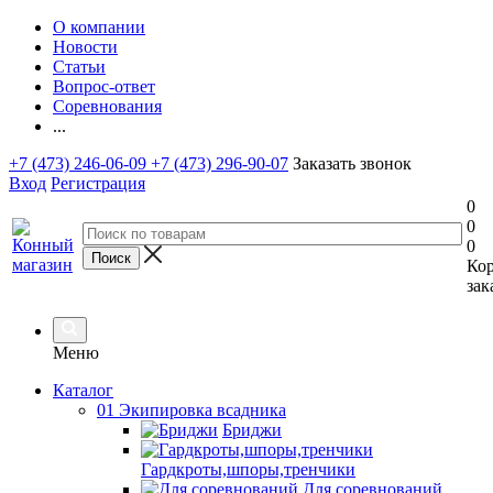
О компании
Новости
Статьи
Вопрос-ответ
Соревнования
...
+7 (473) 246-06-09
+7 (473) 296-90-07
Заказать звонок
Вход
Регистрация
0
0
0
Ко
зак
Меню
Каталог
01 Экипировка всадника
Бриджи
Гардкроты,шпоры,тренчики
Для соревнований