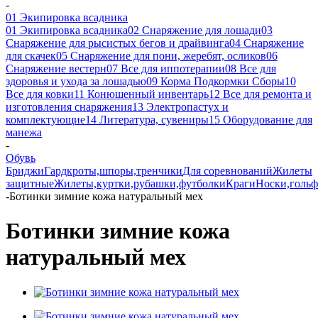
-
01 Экипировка всадника
01 Экипировка всадника
02 Снаряжение для лошади
03
Снаряжение для рысистых бегов и драйвинга
04 Снаряжение
для скачек
05 Снаряжение для пони, жеребят, осликов
06
Снаряжение вестерн
07 Все для иппотерапии
08 Все для
здоровья и ухода за лошадью
09 Корма Подкормки Сборы
10
Все для ковки
11 Конюшенный инвентарь
12 Все для ремонта и
изготовления снаряжения
13 Электропастух и
комплектующие
14 Литература, сувениры
15 Оборудование для
манежа
-
Обувь
Бриджи
Гардкроты,шпоры,тренчики
Для соревнований
Жилеты
защитные
Жилеты,куртки,рубашки,футболки
Краги
Носки,голь
-
Ботинки зимние кожа натуральный мех
Ботинки зимние кожа
натуральный мех