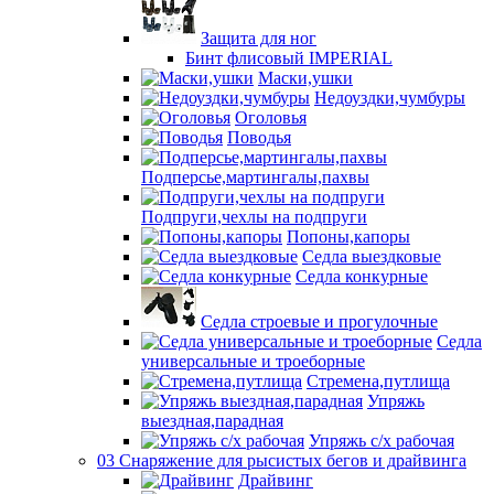
Защита для ног
Бинт флисовый IMPERIAL
Маски,ушки
Недоуздки,чумбуры
Оголовья
Поводья
Подперсье,мартингалы,пахвы
Подпруги,чехлы на подпруги
Попоны,капоры
Седла выездковые
Седла конкурные
Седла строевые и прогулочные
Седла
универсальные и троеборные
Стремена,путлища
Упряжь
выездная,парадная
Упряжь с/х рабочая
03 Снаряжение для рысистых бегов и драйвинга
Драйвинг