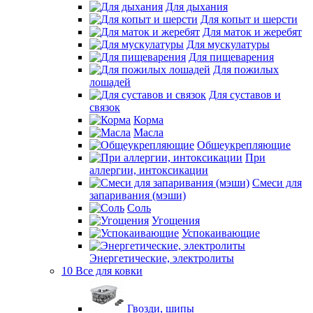
Для дыхания
Для копыт и шерсти
Для маток и жеребят
Для мускулатуры
Для пищеварения
Для пожилых
лошадей
Для суставов и
связок
Корма
Масла
Общеукрепляющие
При
аллергии, интоксикации
Смеси для
запаривания (мэши)
Соль
Угощения
Успокаивающие
Энергетические, электролиты
10 Все для ковки
Гвозди, шипы