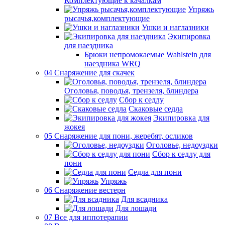
Комплектующие к качалкам
Упряжь
рысачья,комплектующие
Ушки и наглазники
Экипировка
для наездника
Брюки непромокаемые Wahlstein для
наездника WRQ
04 Снаряжение для скачек
Оголовья, поводья, трензеля, блиндера
Сбор к седлу
Скаковые седла
Экипировка для
жокея
05 Снаряжение для пони, жеребят, осликов
Оголовье, недоуздки
Сбор к седлу для
пони
Седла для пони
Упряжь
06 Снаряжение вестерн
Для всадника
Для лошади
07 Все для иппотерапии