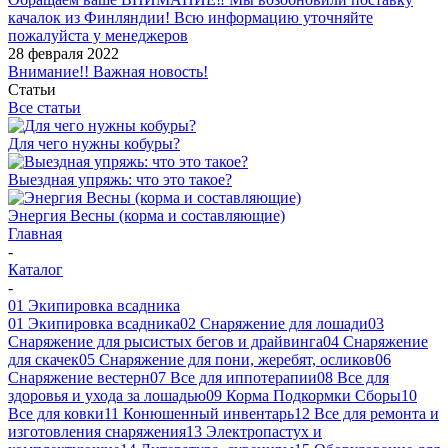
качалок из Финляндии! Всю информацию уточняйте
пожалуйста у менеджеров
28 февраля 2022
Внимание!! Важная новость!
Статьи
Все статьи
Для чего нужны кобуры?
Выездная упряжь: что это такое?
Энергия Весны (корма и составляющие)
Главная
-
Каталог
-
01 Экипировка всадника
01 Экипировка всадника
02 Снаряжение для лошади
03
Снаряжение для рысистых бегов и драйвинга
04 Снаряжение
для скачек
05 Снаряжение для пони, жеребят, осликов
06
Снаряжение вестерн
07 Все для иппотерапии
08 Все для
здоровья и ухода за лошадью
09 Корма Подкормки Сборы
10
Все для ковки
11 Конюшенный инвентарь
12 Все для ремонта и
изготовления снаряжения
13 Электропастух и