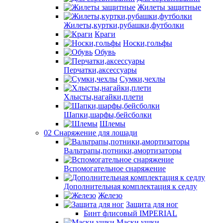
Жилеты защитные
Жилеты,куртки,рубашки,футболки
Краги
Носки,гольфы
Обувь
Перчатки,аксессуары
Сумки,чехлы
Хлысты,нагайки,плети
Шапки,шарфы,бейсболки
Шлемы
02 Снаряжение для лошади
Вальтрапы,потники,амортизаторы
Вспомогательное снаряжение
Дополнительная комплектация к седлу
Железо
Защита для ног
Бинт флисовый IMPERIAL
Маски,ушки