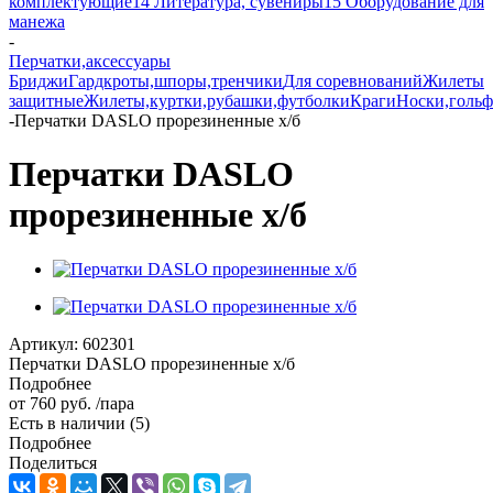
комплектующие
14 Литература, сувениры
15 Оборудование для
манежа
-
Перчатки,аксессуары
Бриджи
Гардкроты,шпоры,тренчики
Для соревнований
Жилеты
защитные
Жилеты,куртки,рубашки,футболки
Краги
Носки,голь
-
Перчатки DASLO прорезиненные x/б
Перчатки DASLO
прорезиненные x/б
Артикул:
602301
Перчатки DASLO прорезиненные x/б
Подробнее
от
760 руб.
/пара
Есть в наличии
(5)
Подробнее
Поделиться