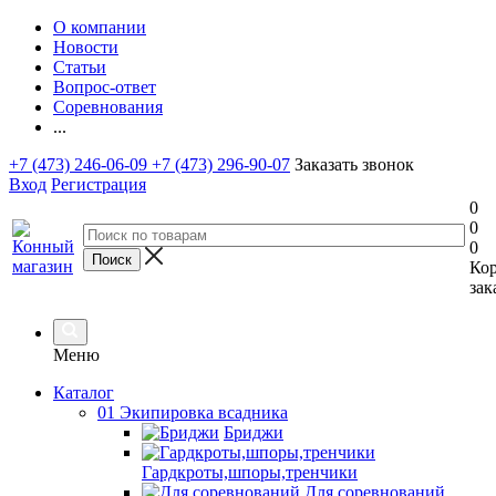
О компании
Новости
Статьи
Вопрос-ответ
Соревнования
...
+7 (473) 246-06-09
+7 (473) 296-90-07
Заказать звонок
Вход
Регистрация
0
0
0
Ко
зак
Меню
Каталог
01 Экипировка всадника
Бриджи
Гардкроты,шпоры,тренчики
Для соревнований