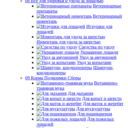
08 Все для здоровья и ухода за лошадью
Ветеринарные
препараты
Ветеринарный
инвентарь
Игрушки для
лошадей
Инвентарь для ухода за шерстью
Средства по уходу
Украшение лошади
Уход за амуницией
Уход за копытами
Шампуни,
кондиционеры
09 Корма Подкормки Сборы
Витаминно-
травяная мука
Для дыхания
Для копыт и шерсти
Для маток и жеребят
Для мускулатуры
Для пищеварения
Для пожилых
лошадей