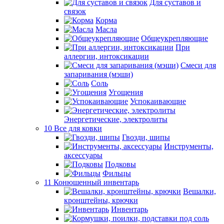
Для суставов и
связок
Корма
Масла
Общеукрепляющие
При
аллергии, интоксикации
Смеси для
запаривания (мэши)
Соль
Угощения
Успокаивающие
Энергетические, электролиты
10 Все для ковки
Гвозди, шипы
Инструменты,
аксессуары
Подковы
Фильцы
11 Конюшенный инвентарь
Вешалки,
кронштейны, крючки
Инвентарь