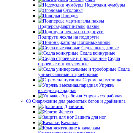
Недоуздки,чумбуры
Оголовья
Поводья
Подперсье,мартингалы,пахвы
Подпруги,чехлы на подпруги
Попоны,капоры
Седла выездковые
Седла конкурные
Седла
строевые и прогулочные
Седла
универсальные и троеборные
Стремена,путлища
Упряжь
выездная,парадная
Упряжь с/х рабочая
03 Снаряжение для рысистых бегов и драйвинга
Драйвинг
Железо
Защита для ног
Качалки