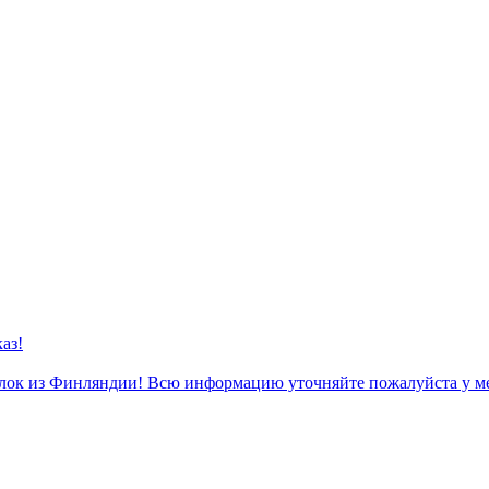
аз!
к из Финляндии! Всю информацию уточняйте пожалуйста у м