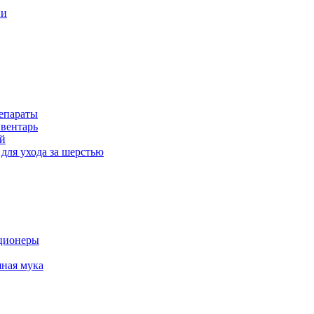
ни
епараты
вентарь
й
для ухода за шерстью
ционеры
ная мука