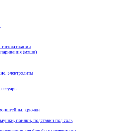
к
, интоксикации
апаривания (мэши)
ие, электролиты
сессуары
ронштейны, крючки
мушки, поилки, подставки под соль
орудование для борьбы с насекомыми