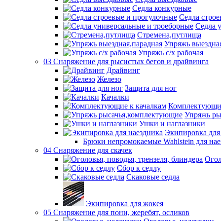
Седла конкурные
Седла строе
Седла 
Стремена,путлища
Упряжь выездна
Упряжь с/х рабочая
03 Снаряжение для рысистых бегов и драйвинга
Драйвинг
Железо
Защита для ног
Качалки
Комплектующие
Упряжь ры
Ушки и наглазники
Экипировка для
Брюки непромокаемые Wahlstein для н
04 Снаряжение для скачек
Огол
Сбор к седлу
Скаковые седла
Экипировка для жокея
05 Снаряжение для пони, жеребят, осликов