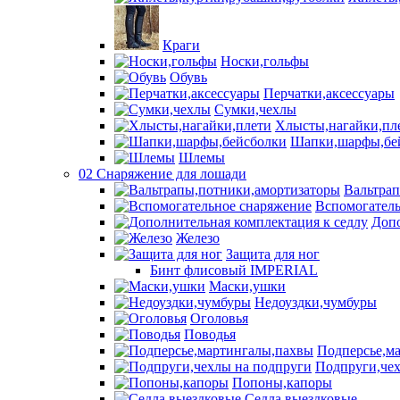
Краги
Носки,гольфы
Обувь
Перчатки,аксессуары
Сумки,чехлы
Хлысты,нагайки,пл
Шапки,шарфы,бе
Шлемы
02 Снаряжение для лошади
Вальтра
Вспомогатель
Допо
Железо
Защита для ног
Бинт флисовый IMPERIAL
Маски,ушки
Недоуздки,чумбуры
Оголовья
Поводья
Подперсье,м
Подпруги,чех
Попоны,капоры
Седла выездковые