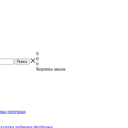
0
0
0
Корзина заказа
оры,тренчики
куртки,рубашки,футболки