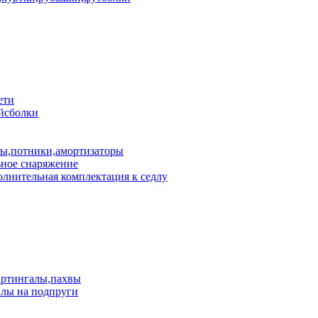
ети
йсболки
пы,потники,амортизаторы
ное снаряжение
лнительная комплектация к седлу
артингалы,пахвы
лы на подпруги