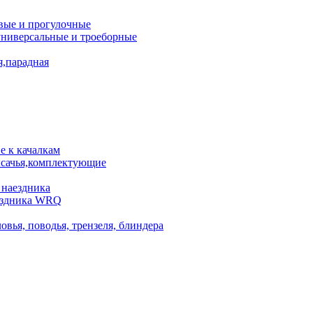
вые и прогулочные
универсальные и троеборные
я,парадная
 к качалкам
сачья,комплектующие
 наездника
аездника WRQ
овья, поводья, трензеля, блиндера