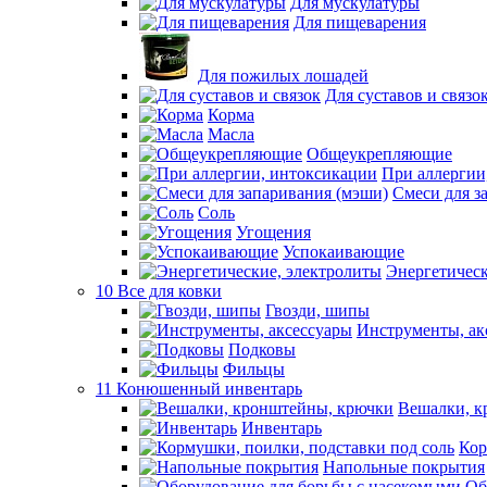
Для мускулатуры
Для пищеварения
Для пожилых лошадей
Для суставов и связо
Корма
Масла
Общеукрепляющие
При аллергии
Смеси для з
Соль
Угощения
Успокаивающие
Энергетическ
10 Все для ковки
Гвозди, шипы
Инструменты, ак
Подковы
Фильцы
11 Конюшенный инвентарь
Вешалки, к
Инвентарь
Кор
Напольные покрытия
Об