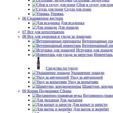
Оголовье, недоуздки
Сбор к седлу для по
Седла для пони
Упряжь
06 Снаряжение вестерн
Для всадника
Для лошади
07 Все для иппотерапии
08 Все для здоровья и ухода за лошадью
Ветеринарные пр
Ветеринарный ин
Игрушки для лошаде
Инвентарь 
Средства по уходу
Украшение лошади
Уход за амуницией
Уход за копытами
Шампуни, конди
09 Корма Подкормки Сборы
Витаминно-травя
Для дыхания
Для копыт и шерсти
Для маток и жеребят